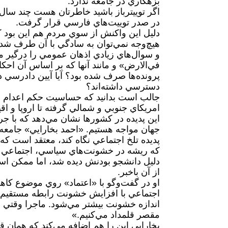
بزهكاري در جامعه ندارد.
اگر توييترباز باشيد خاطرتان هست چند سال 
در صدر توييت‌هاي فارسي قرار گرفت.
دليل اين واكنش از سوي مردم هم اين بود
هيچ‌وجه نمي‌توان به سادگي با آن طرف شد 
و سوال‌هاي زيادي اذهان عمومي را درگير مي‌
في‌الارض» و مانند آنها كه بر اساس آن اح
پرونده‌ها صرف شده بود؟ آيا آيين دادرسي د
دسترسي داشته‌اند؟
جالب است بدانيد كه حساسيت حكم اعدام به 
امريكاي جنوبي و شمالي گرفته تا اروپا و اقي
اين پديده در كشورها نشان مي‌دهد كه با جر
جهان مواجه هستيم. «احمد بخارايي» جامعه‌
پديده تلخ اجتماعي نگاه كند، معتقد است ك
كه ريشه در خشونت‌هاي سياسي، اجتماعي و
دليل دانشجو بودنش ديده شد، اما ممكن است 
از آن باخبر.
او در گفت‌وگو با «اعتماد» روي موضوع كا
اجتماعي با افزايش خشونت رابطه مستقيم د
اندازه خشونت بيشتر مي‌شود. ماجرا وقتي 
مقصر قلمداد مي‌كنيم.»
بخارايي اين را هم اضافه مي‌كند كه همان ق