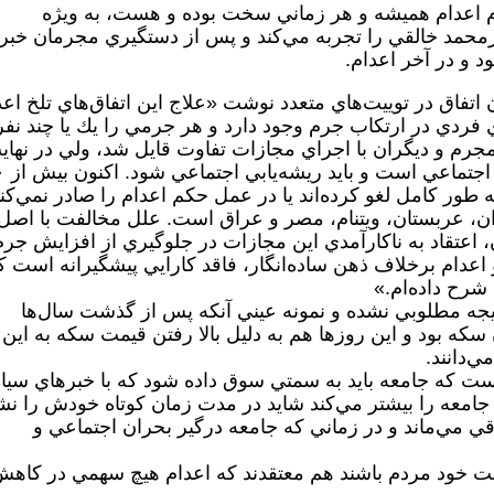
ام اعدام هميشه و هر زماني سخت بوده و هست، به ويژه
يرمحمد خالقي را تجربه مي‌كند و پس از دستگيري مجرمان خبر
د و در آخر اعدام.
 اتفاق در توييت‌هاي متعدد نوشت «علاج اين اتفاق‌هاي تلخ اعد
 فردي در ارتكاب جرم وجود دارد و هر جرمي را يك يا چند نفر
د مجرم و ديگران با اجراي مجازات تفاوت قايل شد، ولي در نهاي
جرم يك مساله فردي نيست
طور كامل لغو كرده‌اند يا در عمل حكم اعدام را صادر نمي‌كنن
يران، عربستان، ويتنام، مصر و عراق است. علل مخالفت با اصل
 اعتقاد به ناكارآمدي اين مجازات در جلوگيري از افزايش جرم
دام برخلاف ذهن ساده‌انگار، فاقد كارايي پيشگيرانه است ك
شرح داده‌ام.»
نتيجه مطلوبي نشده و نمونه عيني آنكه پس از گذشت سال‌ها
سكه بود و اين روزها هم به دليل بالا رفتن قيمت سكه به اين
ي‌دانند.
است كه جامعه بايد به سمتي سوق داده شود كه با خبرهاي سيا
جامعه را بيشتر مي‌كند شايد در مدت زمان كوتاه خودش را نش
باقي مي‌ماند و در زماني كه جامعه درگير بحران اجتماعي و
ت خود مردم باشند هم معتقدند كه اعدام هيچ سهمي در كاه