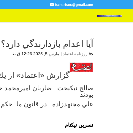
irancrises@gmail.com
آيا اعدام بازدارندگي دارد؟
by
روزنامه اعتماد
|
مارس 5, 2025 12:26 ق.ظ
گزارش «اعتماد» از يك 
صالح نيكبخت : ضاربان اميرمحمد خ
بودند
علي مجتهدزاده : در قانون ما حكم
نسرين نيكنام