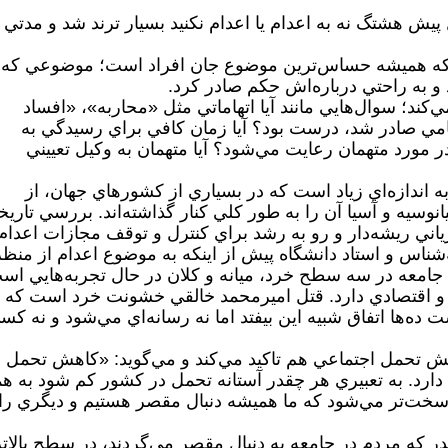
پيش هشتگ نه به اعدام يا اعدام نكنيد بسيار ترند شد و مدتي 
 كه هميشه حساس‌ترين موضوع جان افراد است؛ موضوعي كه 
و به راحتي درباره‌اش حكم صادر كرد.
كند؛ سوال‌هايي مانند آيا اتهاماتي مثل «محاربه»، «افساد
كامي صادر شد، درست بود؟ آيا زمان كافي براي رسيدگي به
ر مورد متهمان رعايت مي‌شود؟ آيا متهمان به وكيل تعييني
اندازه‌اي زياد است كه در بسياري از كشورهاي جهان، از
انوسيه و آسيا آن را به‌ طور كلي كنار گذاشته‌اند. بررسي تاري
ياني ريشه‌دار و رو به رشد براي كنترل و توقف مجازات اعدام
شناس و استاد دانشگاه پيش از اينكه به موضوع اعدام از منظر
ه جامعه در سه سطح خرد، ميانه و كلان در حال تجربه‌هايي اس
 اقتصادي دارد. قتل اميرمحمد خالقي خشونت خرد است كه ب
ده‌ها اتفاق شبيه اين بيفتد اما نه رسانه‌اي مي‌شود و نه كس
هش تحمل اجتماعي هم تاكيد مي‌كند و مي‌گويد: «كاهش تحمل
ارد. به تعبيري هر چقدر آستانه تحمل در كشور كم شود به ه
سخت‌تر مي‌شود كه ما هميشه دنبال مقصر هستيم و ديگري را
در كه مردم در جامعه به دنبال مقصر مي‌گردند، در سطح بالاتر