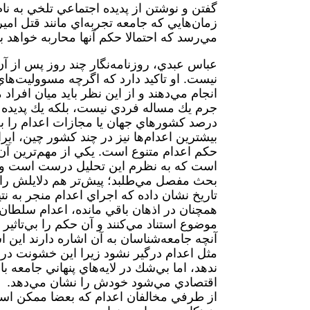
گفتن و نوشتن از پديده اجتماعي تلخي به ن
زمان‌هايي كه جامعه تجربه‌اي مانند قتل ام
مي‌رسد كه احتمالا حكم آنها محاربه خواهد بو
عباس عبدي، روزنامه‌نگار چند روز پس از آن
نيست. او تاكيد دارد كه اگرچه مسووليت‌هاي
انجام مي‌دهند و از اين نظر بايد ميان افرا
درصد كشورهاي جهان يا مجازات اعدام را به ‌
بيشترين اعدام‌ها نيز در چند كشور چين، ا
حكم اعدام متنوع است. يكي از مهم‌ترين آن،
است كه به نظرم اين تحليل درست است و اع
بحث مفصل مي‌طلبد؛ پيش‌تر هم دلايلش را 
تاريخ نشان داده كه اجراي اعدام منجر به 
همچنان در اذهان باقي مانده، اعدام سلطان 
موضوع استناد مي‌كنند و آن حكم را بي‌تاثير م
آنچه جامعه‌شناسان به آن اشاره دارند اين 
مثل اعدام درگير نشود زيرا اين خشونت در 
ندهد، اما بي‌شك در لايه‌هاي پنهاني جامعه 
اقتصادي مي‌شود خودش را نشان مي‌دهد.
از طرفي مخالفان اعدام كه بعضا ممكن اس