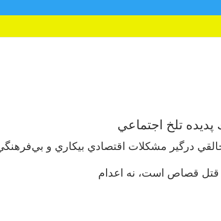
پديده تلخ اجتماعي
القي درگير مشكلات اقتصادي بيكاري و بي‌فرهنگي
 قتل قصاص است، نه اعدام