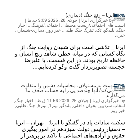
ایرنا – رنج جنگ (دیداری)
by
خبرگزاری ایرنا
|
جولای 28, 2026 9:09 ب.ظ
|
آسیب های اجتماعی/زیست محیطی
,
اجتماعی/فرهنگی
,
اخبار
جنگ
,
بلندگو
,
تک
,
تیتر5
,
جنگ طلبی
,
خبر روز
,
دیداری-شنیداری
خبری
ایرنا _ تلاشی است برای شنیدن روایت جنگ از
نگاه کسانی که در میانه‌ خطر، شاهد رنج انسان و
حافظه‌ تاریخ بودند. در این قسمت، با علیرضا
خجسته تصویربردار گفت وگو کرده‌ایم....
تهمت به مسئولان، محاسبات دشمن را متفاوت
می‌کند/ آنها چندصدایی را به حساب ضعف ما
می‌گذارند
by
خبرگزاری ایرنا
|
جولای 25, 2026 11:56 ق.ظ
|
اخبار جنگ
,
انتخاب سردبیر
,
بحران داخلی
,
بلندگو
,
تیتر1
,
تیتر5
,
جنگ طلبی
,
خبر روز
سکینه سادات پاد در گفتگو با ایرنا: تهران – ایرنا
– دستیار رئیس‌ دولت سیزدهم در امور پیگیری
حقوق و آزادی‌های اجتماعی با تاکید بر پرهیز از