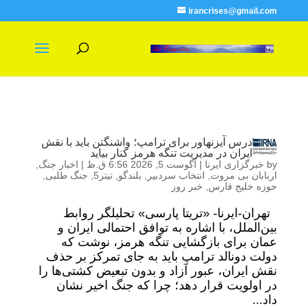
irancrises@gmail.com
درس آیزنهاور برای ترامپ؛ واشنگتن باید با نقش
ایران در مدیریت تنگه هرمز کنار بیاید
by
خبرگزاری ایرنا
|
آگوست 5, 2026 6:56 ق.ظ
|
اخبار جنگ
,
اربابان بی مروت
,
انتخاب سردبیر
,
بلندگو
,
تیتر5
,
جنگ طلبی
,
حوزه خلیج فارس
,
خبر روز
تهران-ایرنا- «تریتا پارسی» تحلیلگر روابط
بین‌الملل، با اشاره به توافق احتمالی ایران و
عمان برای بازگشایی تنگه هرمز، نوشت که
دولت دونالد ترامپ باید به جای تمرکز بر حذف
نقش ایران، عبور آزاد و بدون تبعیض کشتی‌ها را
در اولویت قرار دهد؛ چرا که جنگ اخیر نشان
داد...