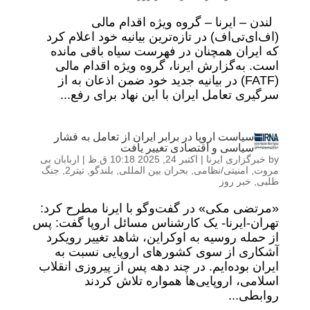
لندن – ایرنا – گروه ویژه اقدام مالی
(اف‌ای‌تی‌اف) در تازه‌ترین بیانیه خود اعلام کرد
که ایران همچنان در فهرست سیاه باقی مانده
است. به‌گزارش ایرنا، گروه ویژه اقدام مالی
(FATF) در بیانیه جدید خود ضمن اذعان به از
سرگیری تعامل ایران با این نهاد برای رفع...
سیاست‌ اروپا در برابر ایران از تعامل به فشار
سیاسی و اقتصادی تغییر یافت
by
خبرگزاری ایرنا
|
اکتبر 24, 2025 10:18 ق.ظ
|
اربابان بی
مروت
,
امنیتی/نظامی
,
بحران بین المللی
,
بلندگو
,
تیتر2
,
جنگ
طلبی
,
خبر روز
«مرتضی مکی» در گفت‌وگو با ایرنا مطرح کرد:
تهران-ایرنا- یک کارشناس مسائل اروپا گفت: پس
از حمله روسیه به اوکراین، شاهد تغییر رویکرد
آشکاری از سوی کشورهای اروپایی نسبت به
ایران بوده‌ایم. در چند دهه پس از پیروزی انقلاب
اسلامی، اروپایی‌ها همواره تلاش کردند
روابطی...