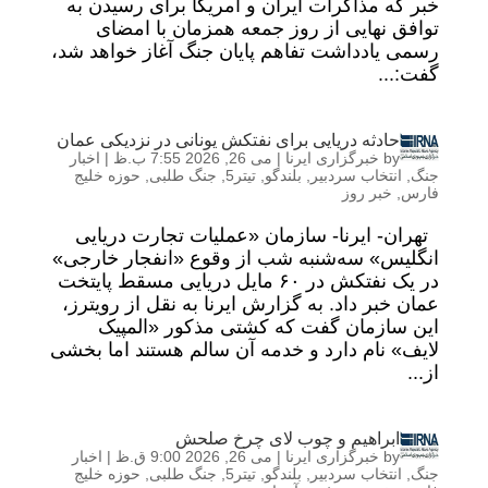
خبر که مذاکرات ایران و آمریکا برای رسیدن به
توافق نهایی از روز جمعه همزمان با امضای
رسمی یادداشت تفاهم پایان جنگ آغاز خواهد شد،
گفت:...
حادثه دریایی برای نفتکش یونانی در نزدیکی عمان
by
خبرگزاری ایرنا
|
می 26, 2026 7:55 ب.ظ
|
اخبار
جنگ
,
انتخاب سردبیر
,
بلندگو
,
تیتر5
,
جنگ طلبی
,
حوزه خلیج
فارس
,
خبر روز
تهران- ایرنا- سازمان «عملیات تجارت دریایی
انگلیس» سه‌شنبه شب از وقوع «انفجار خارجی»
در یک نفتکش در ۶۰ مایل دریایی مسقط پایتخت
عمان خبر داد. به گزارش ایرنا به نقل از رویترز،
این سازمان گفت که کشتی مذکور «المپیک
لایف» نام دارد و خدمه آن سالم هستند اما بخشی
از...
ابراهیم و چوب لای چرخ صلحش
by
خبرگزاری ایرنا
|
می 26, 2026 9:00 ق.ظ
|
اخبار
جنگ
,
انتخاب سردبیر
,
بلندگو
,
تیتر5
,
جنگ طلبی
,
حوزه خلیج