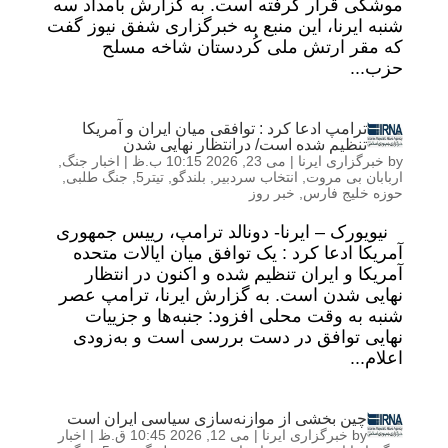
موشکی قرار گرفته است. به گزارش بامداد سه
شنبه ایرنا، این منبع به خبرگزاری شفق نیوز گفت
که مقر ارتش ملی کُردستان شاخه مسلح
حزب...
ترامپ ادعا کرد : توافقی میان ایران و آمریکا
تنظیم شده است/ درانتظار نهایی شدن
by
خبرگزاری ایرنا
|
می 23, 2026 10:15 ب.ظ
|
اخبار جنگ
,
اربابان بی مروت
,
انتخاب سردبیر
,
بلندگو
,
تیتر5
,
جنگ طلبی
,
حوزه خلیج فارس
,
خبر روز
نیویورک – ایرنا- دونالد ترامپ، رییس جمهوری
آمریکا ادعا کرد : یک توافق میان ایالات متحده
آمریکا و ایران تنظیم شده و اکنون در انتظار
نهایی شدن است. به گزارش ایرنا، ترامپ عصر
شنبه به وقت محلی افزود: جنبه‌ها و جزییات
نهایی توافق در دست بررسی است و به‌زودی
اعلام...
چین بخشی از موازنه‌سازی سیاسی ایران است
by
خبرگزاری ایرنا
|
می 12, 2026 10:45 ق.ظ
|
اخبار