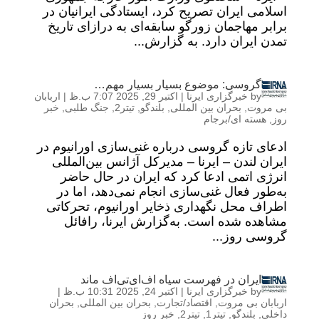
اسلامی ایران تصریح کرد، ایستادگی ایرانیان در
برابر مهاجمان زورگو سابقه‌ای به درازای تاریخ
تمدن ایران دارد. به گزارش...
گروسی: موضوع بسیار بسیار مهم…
by
خبرگزاری ایرنا
|
اکتبر 29, 2025 7:07 ب.ظ
|
اربابان
بی مروت
,
بحران بین المللی
,
بلندگو
,
تیتر2
,
جنگ طلبی
,
خبر
روز
,
هسته ای/برجام
ادعای تازه گروسی درباره غنی‌سازی اورانیوم در
ایران لندن – ایرنا – مدیرکل آژانس بین‌المللی
انرژی اتمی ادعا کرد که ایران در حال حاضر
به‌طور فعال غنی‌سازی انجام نمی‌دهد، اما در
اطراف محل نگهداری ذخایر اورانیوم، تحرکاتی
مشاهده شده است. به‌گزارش ایرنا، رافائل
گروسی روز...
ایران در فهرست سیاه اف‌ای‌تی‌اف ماند
by
خبرگزاری ایرنا
|
اکتبر 24, 2025 10:31 ب.ظ
|
اربابان بی مروت
,
اقتصاد/تجارت
,
بحران بین المللی
,
بحران
داخلی
,
بلندگو
,
تیتر1
,
تیتر2
,
خبر روز