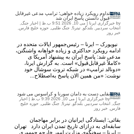
تداوم رویکرد زیاده خواهی؛ ترامپ مدعی غیرقابل
قبول دانستن پاسخ ایران شد
by
خبرگزاری ایرنا
|
می 10, 2026 9:51 ب.ظ
|
اخبار جنگ
,
انتخاب سردبیر
,
بلندگو
,
تیتر5
,
جنگ طلبی
,
حوزه خلیج فارس
,
خبر روز
نیویورک – ایرنا – رئیس‌جمهور ایالات متحده در
ادامه رویکرد حداکثری و زیاده خواهانه واشنگتن،
مدعی شد: پاسخ ایران به پیشنهاد آمریکا ی
«کاملاً غیرقابل‌قبول» است. به گزارش ایرنا،
«دونالد ترامپ» در شبکه تروث سوشال خود
نوشت: «من همین الان پاسخ به‌اصطلاح...
بقایی دست به دامان سورنا و کراسوس می شود
by
خبرگزاری ایرنا
|
می 10, 2026 9:39 ب.ظ
|
اخبار
جنگ
,
انتخاب سردبیر
,
بلندگو
,
تیتر5
,
جنگ طلبی
,
حوزه خلیج
فارس
,
خبر روز
بقائی: ایستادگی ایرانیان در برابر مهاجمان
سابقه‌ای به درازای تاریخ تمدن ایران دارد تهران
– ایرنا – سخنگوی وزارت امور خارجه جمهوری