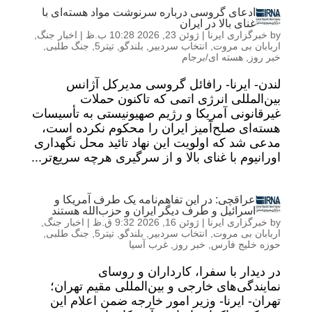
ادعای گروسی درباره سرنوشت مواد هسته‌ای با
غنای بالا در ایران
by
خبرگزاری ایرنا
|
ژوئن 23, 2026 10:28 ب.ظ
|
اخبار جنگ
,
اربابان بی مروت
,
انتخاب سردبیر
,
بلندگو
,
تیتر5
,
جنگ طلبی
,
خبر روز
,
هسته ای/برجام
لندن- ایرنا- رافائل گروسی مدیرکل آژانس
بین‌المللی انرژی اتمی که تاکنون حملات
غیرقانونی آمریکا و رژیم صهیونیستی به تأسیسات
هسته‌ای صلح‌آمیز ایران را محکوم نکرده است،
مدعی شد که اولویت این نهاد تائید محل نگهداری
اورانیوم با غنای بالا و از سرگیری هرچه سریع‌تر...
عراقچی: در این تفاهم‌نامه یک طرف آمریکا و
اسرائیل و طرف دیگر ایران و حزب‌الله هستند
by
خبرگزاری ایرنا
|
ژوئن 16, 2026 9:32 ق.ظ
|
اخبار جنگ
,
اربابان بی مروت
,
انتخاب سردبیر
,
بلندگو
,
تیتر5
,
جنگ طلبی
,
حوزه خلیج فارس
,
خبر روز
,
غرب آسیا
در دیدار با سفرا، کارداران و روسای
نمایندگی‌های خارجی و بین‌المللی مقیم تهران؛
تهران- ایرنا- وزیر امور خارجه ضمن اعلام این