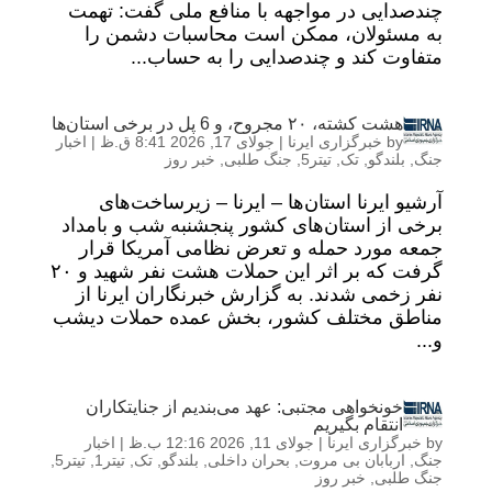
چندصدایی در مواجهه با منافع ملی گفت: تهمت‌
به مسئولان، ممکن است محاسبات دشمن را
متفاوت کند و چندصدایی را به حساب...
هشت کشته، ۲۰ مجروح، و 6 پل در برخی استان‌ها
by
خبرگزاری ایرنا
|
جولای 17, 2026 8:41 ق.ظ
|
اخبار
جنگ
,
بلندگو
,
تک
,
تیتر5
,
جنگ طلبی
,
خبر روز
آرشیو ایرنا استان‌ها – ایرنا – زیرساخت‌های
برخی از استان‌های کشور پنجشنبه شب و بامداد
جمعه مورد حمله و تعرض نظامی آمریکا قرار
گرفت که بر اثر این حملات هشت نفر شهید و ۲۰
نفر زخمی شدند. به گزارش خبرنگاران ایرنا از
مناطق مختلف کشور، بخش عمده حملات دیشب
و...
خونخواهی مجتبی: عهد می‌بندیم از جنایتکاران
انتقام بگیریم
by
خبرگزاری ایرنا
|
جولای 11, 2026 12:16 ب.ظ
|
اخبار
جنگ
,
اربابان بی مروت
,
بحران داخلی
,
بلندگو
,
تک
,
تیتر1
,
تیتر5
,
جنگ طلبی
,
خبر روز