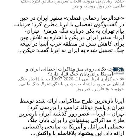
جنگ
,
اربابان بی مروت
,
انتخاب سردبیر
,
بلندگو
,
تیتر5
,
جنگ
طلبی
,
خبر روز
,
روسیه و چین
«عبدالرضا رحمانی فضلی» سفیر ایران در چین
در گفت‌وگوی تفصیلی با ایرنا مطرح کرد: جزئیات
پیام تهران به پکن درباره تنگه هرمز/ تهران-
ایرنا- سفیر ایران در پکن با اشاره به تلاش چین
برای کاهش تنش در منطقه غرب آسیا در نتیجه
جنگ تحمیل شده به ایران به ایرنا گفت: «پکن...
چه نکاتی روی میز مذاکرات احتمالی ایران و
آمریکا برای پایان جنگ قرار دارد؟
by
خبرگزاری ایرنا
|
می 11, 2026 10:07 ب.ظ
|
اخبار جنگ
,
اربابان بی مروت
,
انتخاب سردبیر
,
بلندگو
,
تیتر5
,
جنگ طلبی
,
حوزه خلیج فارس
,
خبر روز
ایرنا تازه‌ترین طرح مذاکراتی ارائه شده توسط
تهران و پاسخ دونالد ترامپ را بررسی کرد؛
تهران – ایرنا – عصر روز گذشته ایران تازه‌ترین
طرح مذاکراتی پیشنهادی را برای پایان جنگ
تحمیلی اسرائیل و آمریکا به میانجی پاکستانی
ارائه داد. این پیشنهاد بلافاصله با واکنش...