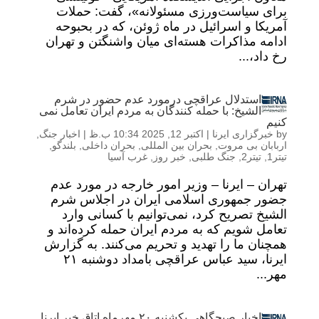
برای سیاست‌ورزی مسئولانه»، گفت: حملات
آمریکا و اسرائیل در ماه ژوئن، که در بحبوحه
ادامه مذاکرات هسته‌ای میان واشنگتن و تهران
رخ داد،...
استدلال عراقچی درمورد عدم حضور در شرم
الشیخ: با حمله کنندگان به مردم ایران تعامل نمی
کنیم
by
خبرگزاری ایرنا
|
اکتبر 12, 2025 10:34 ب.ظ
|
اخبار جنگ
,
اربابان بی مروت
,
بحران بین المللی
,
بحران داخلی
,
بلندگو
,
تیتر1
,
تیتر2
,
جنگ طلبی
,
خبر روز
,
غرب آسیا
تهران – ایرنا – وزیر امور خارجه در مورد عدم
جضور جمهوری اسلامی ایران در اجلاس شرم
الشیخ تصریح کرد، نمی‌توانیم با کسانی وارد
تعامل شویم که به مردم ایران حمله کرده‌اند و
همچنان ما را تهدید و تحریم می‌کنند. به گزارش
ایرنا، سید عباس عراقچی بامداد دوشنبه ۲۱
مهر...
اخبار صبحگاهی یکشنبه ۲۰ مهرماهِ اتاق خبر ایرنا