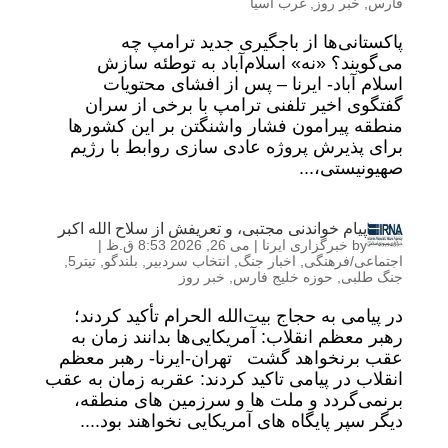
فارس
,
خبر روز
,
غرب آسیا
پاکستانی‌ها از باجگیری جدید ترامپ چه
می‌گویند؟ «نه» اسلام‌آباد به توطئه سازش
اسلام آباد- ایرنا – پس از افشای محتویات
گفتگوی اخیر تلفنی ترامپ با برخی از سران
منطقه پیرامون فشار واشنگتن بر این کشورها
برای پذیرش پروژه عادی سازی روابط با رژیم
صهیونیستی،...
پیام خواندنی مجتبی، و تعریفش از سلاح الله اکبر
by
خبرگزاری ایرنا
|
می 26, 2026 8:53 ق.ظ
|
اجتماعی/فرهنگی
,
اخبار جنگ
,
انتخاب سردبیر
,
بلندگو
,
تیتر5
,
جنگ طلبی
,
حوزه خلیج فارس
,
خبر روز
در پیامی به حجاج بیت‌الله الحرام تأکید کردند؛
رهبر معظم انقلاب: آمریکایی‌ها بدانند زمان به
عقب برنخواهد گشت تهران-ایرنا- رهبر معظم
انقلاب در پیامی تاکید کردند: عقربه زمان به عقب
برنمی‌گردد و ملت ها و سرزمین های منطقه،
دیگر سپر پایگاه های آمریکایی نخواهند بود....