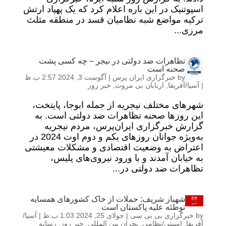
اسپوتنیک در این باره اعلام کرد که یک پهپاد ارتش
ترکیه مواضع شبه نظامیان قسد در منطقه مثلث
مرزی...
تظاهرات ضد دولتی در نیجر – چه کسی پشت
صحنه است
by
خبرگزاری ایران پرس
|
آگوست 3, 2024 2:57 ب.ظ
|
آسیا/آفریقا
,
اربابان بی مروت
,
خبر روز
شهرهای مختلف نیجریه از جمله ابوجا، پایتخت،
این روزها صحنه تظاهرات ضد دولتی است. به
گزارش خبرگزاری ایران‌پرس، مردم نیجریه
به‌ویژه جوانان روزهای یکم و دوم اوت 2024 در
اعتراض به وضعیت اقتصادی و مشکلات معیشتی
به خیابان آمدند و با ورود نیروی‌های پلیس،
تظاهرات ضد دولتی در...
شهباز شریف: حملات از خاک کشورهای همسایه
توطئه علیه پاکستان است
by
خبرگزاری بی بی سی
|
جولای 25, 2024 1:03 ب.ظ
|
آسیا/
آفریقا
,
امنیتی/نظامی
,
بحران بین المللی
,
خبر روز
,
رسانه