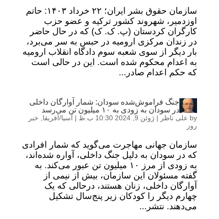
سازمان حقوق بشر ایران؛ ۲۲ خرداد ۱۴۰۳: حاتم
اوزدمیر، شهروند کشور ترکیه و عضو حزب
کارگران کردستان (پ. ک. ک) که در حال حاضر
در زندان مرکزی ارومیه در حبس به سر می‌برد،
بار دیگر از سوی شعبه سوم دادگاه انقلاب ارومیه
به اعدام محکوم شده است. این در حالی است
که حکم اعدام صادر...
جنگ فراموش‌شده سودان: شمار آوارگان داخلی
در سودان به زودی به ۱۰ میلیون تن می‌رسد
by
علی ناظر
|
ژوئن 9, 2024 10:30 ب.ظ
|
آسیا/آفریقا
,
خبر
روز
سازمان جهانی مهاجرت می‌گوید که شمار افرادی
که در سودان به دلیل جنگ داخلی، آواره شده‌اند،
به زودی از مرز ۱۰ میلیون تن عبور می‌کند. به
گفته مسئولان این سازمان، بیش از نیمی از
آوارگان داخلی، زنان هستند، درحالی که یک
چهارم دیگر را کودکان زیر پنج‌سال تشکیل
می‌دهند. نتشر...