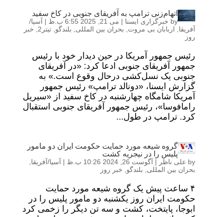
اتهام‌زنی ترامپ به آفریقای جنوبی در کاخ سفید
by
خبرگزاری ایسنا
|
می 21, 2025 6:55 ب.ظ
|
آسیا/
آفریقا
,
اربابان بی مروت
,
بحران بین المللی
,
بلندگو
,
تیتر2
,
خبر
روز
رئیس جمهور آمریکا در حین دیدار خود با رئیس
جمهور آفریقای جنوبی ادعا کرد: «در آفریقای
جنوبی یک نسل‌کشی درحال وقوع است.» به
گزارش ایسنا، «دونالد ترامپ» رئیس جمهور
آمریکا شامگاه چهارشنبه در کاخ سفید از «سیریل
رامافوسا»، رئیس جمهور آفریقای جنوبی استقبال
کرد. ترامپ در طول...
گروه شیعه مورد حمایت حکومت ایران دو مامور
پلیس را در نیجریه کشت
by
علی ناظر
|
آگوست 26, 2024 10:26 ب.ظ
|
آسیا/آفریقا
,
بحران بین المللی
,
بلندگو
,
خبر روز
۴ ساعت پیش یک گروه شیعه مورد حمایت
حکومت ایران روز یکشنبه دو مامور پلیس را در
ابوجا، پایتخت، کشت و سه تن دیگر را زخمی کرد