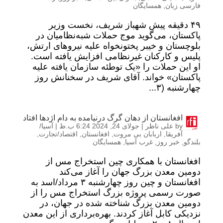
فارسی زبان
,
همسایگان
۴۹ دقیقه پیش شهباز شریف، نخست وزیر
پاکستان، می‌گوید موج حملات شبه‌نظامیان در
بلوچستان و خیبر پختونخواه علیه نیروهای ارتش،
پلیس و کارکنان غیرنظامی افزایش یافته است.
او این حملات را «یک توطئه سازمان یافته علیه
پاکستان» خواند. آقای شریف در سخنانش روز
چهارشنبه (۳...
افغانستان از دهان گرگ درنیامده به دام اژدها افتاد
by
علی ناظر
|
جولای 24, 2024 6:24 ب.ظ
|
آسیا/
آفریقا
,
اربابان بی مروت
,
افغانستان
,
اقتصاد/تجارت
,
بلندگو
,
خبر روز
,
غرب آسیا
,
همسایگان
افغانستان با همکاری چین استخراج مس از
دومین معدن بزرگ جهان را آغاز می‌کند
افغانستان و چین روز چهارشنبه ۳ مرداد/اسد به
صورت رسمی پروژه بزرگ استخراج مس را از
دومین معدن بزرگ شناخته شده در جهان، در
نزدیکی کابل آغاز کردند. بهره‌برداری از این معدن