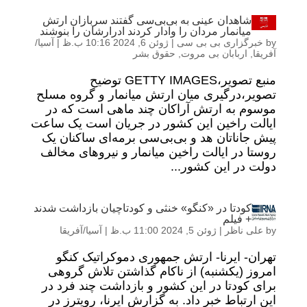
شاهدان عینی به بی‌بی‌سی گفتند سربازان ارتش
میانمار مردان را وادار کردند ادرارشان را بنوشند
by
خبرگزاری بی بی سی
|
ژوئن 6, 2024 10:16 ب.ظ
|
آسیا/
آفریقا
,
اربابان بی مروت
,
حقوق بشر
منبع تصویر،GETTY IMAGES توضیح
تصویر،درگیری میان ارتش میانمار و گروه مسلح
موسوم به ارتش آراکان چند ماهی است که در
ایالت راخین این کشور در جریان است یک ساعت
پیش جاناتان هد و بی‌بی‌سی برمه‌ای ساکنان یک
روستا در ایالت راخین میانمار و نیروهای مخالف
دولت در این کشور...
کودتا در «کنگو» خنثی و کودتاچیان بازداشت شدند
+ فیلم
by
علی ناظر
|
ژوئن 5, 2024 11:00 ب.ظ
|
آسیا/آفریقا
تهران- ایرنا- ارتش جمهوری دموکراتیک کنگو
امروز (یکشنبه) از ناکام گذاشتن تلاش گروهی
برای کودتا در این کشور و بازداشت چند فرد در
این ارتباط خبر داد. به گزارش ایرنا، رویترز در