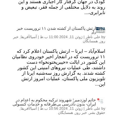
کودک در جهان گرفتار کار اجباری هستند و این
روند به دلایل مختلفی از جمله فقر، تبعیض و
نابرابری،...
ارتش پاکستان از کشته شدن ۱۱ تروریست خبر
داد
by
علی ناظر
|
ژوئن 11, 2024 11:00 ب.ظ
|
آسیا/آفریقا
,
خبر
روز
,
همسایگان
اسلام‌آباد – ایرنا – ارتش پاکستان اعلام کرد که
۱۱ تروریست که در انفجار اخیر خودروی نظامیان
این کشور در ایالت «خیبرپختونخوا» دست
داشتند، طی عملیات نیروهای امنیتی این کشور
کشته شدند. به گزارش روز سه‌شنبه ایرنا از
تلویزیون ملی پاکستان، عملیات امروز ارتش
این...
حاتم اوزدمیر؛ شهروند ترکیه محکوم به اعدام در
ایران- بدون دادرسی بی‌طرفانه و خدمات کنسولی
by
علی ناظر
|
ژوئن 11, 2024 10:56 ب.ظ
|
آسیا/آفریقا
,
حقوق بشر
,
خبر روز
,
همسایگان