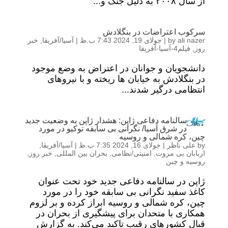
از سال ۲۰۰۸ به دلیل جنگ و...
سرکوب اعتراضات در بنگلادش
ali nazer
by
|
جولای 19, 2024 7:43 ب.ظ
|
آسیا/آفریقا
,
خبر
روز
,
فیلم4-آسیا-آفریقا
دانشجویان و جوانان در اعتراض به وضع موجود
در بنگلادش به خیابان ها ریخته و با نیروهای
انتظامی درگیر شدند...
سالنامه دفاعی ژاپن: هشدار ژاپن به وضعیت جدید
در شرق آسیا/ نگرانی بی سابقه توکیو در مورد
چین، کره شمالی و روسیه
by
علی ناظر
|
جولای 16, 2024 7:35 ب.ظ
|
آسیا/آفریقا
,
اربابان بی مروت
,
امنیتی/نظامی
,
بحران بین المللی
,
خبر روز
,
روسیه و چین
ژاپن در سالنامه دفاعی جدید خود تحت عنوان
کاغذ سفید نگرانی بی سابقه خود را در مورد
چین، کره شمالی و روسیه ابراز کرده و بر لزوم
همکاری با متحدان برای پیشگیری از بحران در
قبال کشورهای رقیب تاکید می‌کند. به گزارش