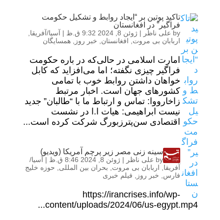
تاکید پوتین بر “ایجاد روابط و تشکیل حکومت
فراگیر” در افغانستان
by
علی ناظر
|
ژوئن 8, 2024 9:32 ق.ظ
|
آسیا/آفریقا
,
اربابان بی مروت
,
افغانستان
,
خبر روز
,
همسایگان
امارت اسلامی در حالی‌که در باره حکومت
فراگیر چیزی نگفته؛ اما می‌افزاید که کابل
خواهان داشتن روابط خوب با تمامی
کشورهای جهان است. اخبار مرتبط
زاخارووا: تماس‌ و ارتباط ما با “طالبان” جدید
نیست ابراهیمی: هیات ا.ا در نشست
اقتصادی سن‌پترزبورگ شرکت کرده است...
سینه زنی مصر زیر پرچم آمریکا (ویدیو)
by
علی ناظر
|
ژوئن 8, 2024 8:46 ق.ظ
|
آسیا/
آفریقا
,
اربابان بی مروت
,
بحران بین المللی
,
حوزه خلیج
فارس
,
خبر روز
,
فیلم خبری
https://irancrises.info/wp-
content/uploads/2024/06/us-egypt.mp4...