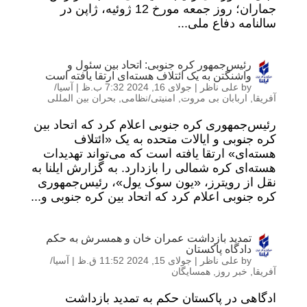
جماران؛ روز جمعه مورخ 12 ژوئیه، ژاپن در
سالنامه دفاع ملی...
رئیس‌جمهور کره جنوبی: اتحاد بین سئول و
واشنگتن به یک ائتلاف هسته‌ای ارتقا یافته است
by
علی ناظر
|
جولای 16, 2024 7:32 ب.ظ
|
آسیا/
آفریقا
,
اربابان بی مروت
,
امنیتی/نظامی
,
بحران بین المللی
رئیس‌جمهوری کره جنوبی ‌اعلام کرد که اتحاد بین
کره جنوبی و ایالات متحده به یک «ائتلاف
هسته‌ای» ارتقا یافته است که می‌تواند تهدیدات
هسته‌ای کره شمالی را بازدارد. به گزارش ایلنا به
نقل از رویترز، «یون سوک یول»، رئیس‌جمهوری
کره جنوبی ‌اعلام کرد که اتحاد بین کره جنوبی و...
تمدید بازداشت عمران خان و همسرش به حکم
دادگاه پاکستان
by
علی ناظر
|
جولای 15, 2024 11:52 ق.ظ
|
آسیا/
آفریقا
,
خبر روز
,
همسایگان
ادگاهی در پاکستان ‌حکم به تمدید بازداشت‌