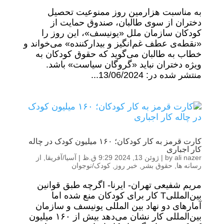
به مناسبت هزارمین روز ممنوعیت تحصیل
دختران از سوی طالبان، صندوق حمایت از
کودکان سازمان ملل «یونیسف»، این روز را
«نقطه‌ی عطف غم‌انگیز و بیدارکننده» می‌خواند و
خطاب به طالبان می‌گوید که حقوق کودکان به
ویژه دختران نباید «گروگان سیاست» باشد.
منتشر شده در: 13/06/2024...
کارت قرمز به کار کودکان؛ ۱۶۰ میلیون کودک در چاله
کار اجباری
ali nazer
by
|
ژوئن 13, 2024 9:29 ق.ظ
|
آسیا/آفریقا
,
از
رسانه ها
,
حقوق بشر
,
خبر روز
,
کودک/نوجوان
مریم شفیعی تهران- ایرنا- اگرچه طبق قوانین
بین‌المللیT کار برای کودکان منع شده اما
آمارهای دو نهاد بین المللی یونیسف و سازمان
بین‌المللی کار نشان می‌دهد بیش از ۱۶۰ میلیون