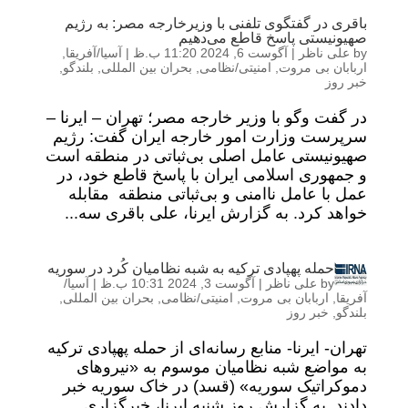
باقری در گفتگوی تلفنی با وزیرخارجه مصر: به رژیم
صهیونیستی پاسخ قاطع می‌دهیم
by
علی ناظر
|
آگوست 6, 2024 11:20 ب.ظ
|
آسیا/آفریقا
,
اربابان بی مروت
,
امنیتی/نظامی
,
بحران بین المللی
,
بلندگو
,
خبر روز
در گفت وگو با وزیر خارجه مصر؛ تهران – ایرنا –
سرپرست وزارت امور خارجه ایران گفت: رژیم
صهیونیستی عامل اصلی بی‌ثباتی در منطقه است
و جمهوری اسلامی ایران با پاسخ قاطع خود، در
عمل با عامل ناامنی و بی‌ثباتی منطقه مقابله
خواهد کرد. به گزارش ایرنا، علی باقری سه...
حمله پهپادی ترکیه به شبه نظامیان کُرد در سوریه
by
علی ناظر
|
آگوست 3, 2024 10:31 ب.ظ
|
آسیا/
آفریقا
,
اربابان بی مروت
,
امنیتی/نظامی
,
بحران بین المللی
,
بلندگو
,
خبر روز
تهران- ایرنا- منابع رسانه‌ای از حمله پهپادی ترکیه
به مواضع شبه نظامیان موسوم به «نیروهای
دموکراتیک سوریه» (قسد) در خاک سوریه خبر
دادند. به گزارش روز شنبه ایرنا، خبرگزاری