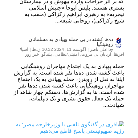
که بر اثر جراحات وارده بیهوش و در بیمارستان
بستری هستند. پلیس ابوجا «جنبش اسلامی
نیجریه» به رهبری ابراهیم زکزاکی (ملقب به
شیخ زکزاکی)، روحانی شیعه...
ده‌ها کشته در پی حمله پهپادی به مسلمانان
روهینگیا
by
علی ناظر
|
آگوست 11, 2024 10:32 ق.ظ
|
آسیا/
آفریقا
,
اربابان بی مروت
,
امنیتی/نظامی
,
بلندگو
,
خبر روز
حمله پهپادی به یک اجتماع مهاجران روهینگیایی
باعث کشته شدن ده‌ها نفر شده است. به گزارش
ایلنا به نقل از رویترز، حمله پهپادی به یک اجتماع
مهاجران روهینگیایی باعث کشته شدن ده‌ها نفر
شده است. ‌بنا به گزارش‌ها، دستکم چهار شاهد از
جمله یک فعال حقوق بشری و یک دیپلمات،
شهادت...