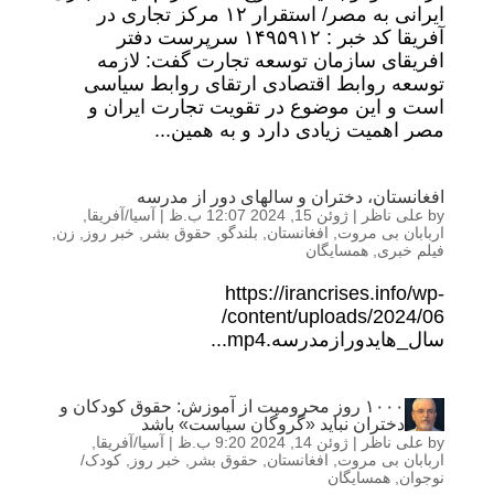
ایرانی به مصر/ استقرار ۱۲ مرکز تجاری در
آفریقا کد خبر : ۱۴۹۵۹۱۲ سرپرست دفتر
افریقای سازمان توسعه تجارت گفت: لازمه
توسعه روابط اقتصادی ارتقای روابط سیاسی
است و این موضوع در تقویت تجارت ایران و
مصر اهمیت زیادی دارد و به همین...
افغانستان، دختران و سالهای دور از مدرسه
by
علی ناظر
|
ژوئن 15, 2024 12:07 ب.ظ
|
آسیا/آفریقا
,
اربابان بی مروت
,
افغانستان
,
بلندگو
,
حقوق بشر
,
خبر روز
,
زن
,
فیلم خبری
,
همسایگان
https://irancrises.info/wp-
content/uploads/2024/06/
سال_هایدورازمدرسه.mp4...
۱۰۰۰ روز محرومیت از آموزش: حقوق کودکان و
دختران نباید «گروگان سیاست» باشد
by
علی ناظر
|
ژوئن 14, 2024 9:20 ب.ظ
|
آسیا/آفریقا
,
اربابان بی مروت
,
افغانستان
,
حقوق بشر
,
خبر روز
,
کودک/
نوجوان
,
همسایگان