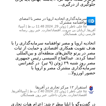
جلوگیری از درگیری...
سرمایه‌گذاری اتحادیه اروپا در مصر با امضای
توافقنامه مشترک
by
علی ناظر
|
ژوئن 29, 2024 11:48 ب.ظ
|
آسیا/
آفریقا
,
اربابان بی مروت
,
اقتصاد/تجارت
,
خبر روز
,
رسانه
فارسی زبان
,
همسایگان
اتحادیه اروپا و مصر توافقنامه سرمایه‌گذاری را با
هدف تقویت همکاری اقتصادی و حمایت از ثبات
مصر در پرتو چالش‌های منطقه‌ای و بین‌المللی
امضا کردند. عبدالفتاح السیسی رئیس جمهوری
مصر روز شنبه ۲۹ ژوئن (۹ تیر) در کنفرانس
سرمایه‌گذاری مشترک مصر و اروپا با
حضور اورزولا...
استقرار ۱۲ مرکز تجاری در آفریقا
by
علی ناظر
|
ژوئن 22, 2024 2:40 ب.ظ
|
آسیا/آفریقا
,
اقتصاد/تجارت
,
بحران داخلی
,
خبر روز
,
همسایگان
در گفت‌وگو با ایلنا مطرح شد: اعزام هیات تجاری