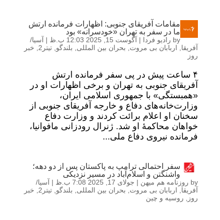
مقامات آفریقای جنوبی: اظهارات فرمانده ارتش
ما در سفر به تهران «خودسرانه» بود
by
رادیو فردا
|
آگوست 15, 2025 12:03 ب.ظ
|
آسیا/
آفریقا
,
اربابان بی مروت
,
بحران بین المللی
,
بلندگو
,
تیتر2
,
خبر
روز
۴ ساعت پیش در پی سفر فرمانده ارتش
آفریقای جنوبی به تهران و برخی اظهارات او در
«همبستگی» با جمهوری اسلامی ایران،
وزارت‌خانه‌های دفاع و خارجه آفریقای جنوبی از
سخنان او اعلام برائت کردند و وزارت دفاع
خواهان محاکمۀ او شد. ژنرال رودزانی مافوانیا،
فرمانده نیروی دفاع ملی...
سفر احتمالی ترامپ به پاکستان پس از دو دهه؛
واشنگتن و اسلام‌آباد در مسیر نزدیکی
by
روزنامه هم میهن
|
جولای 17, 2025 7:08 ب.ظ
|
آسیا/
آفریقا
,
اربابان بی مروت
,
بحران بین المللی
,
بلندگو
,
تیتر2
,
خبر
روز
,
روسیه و چین