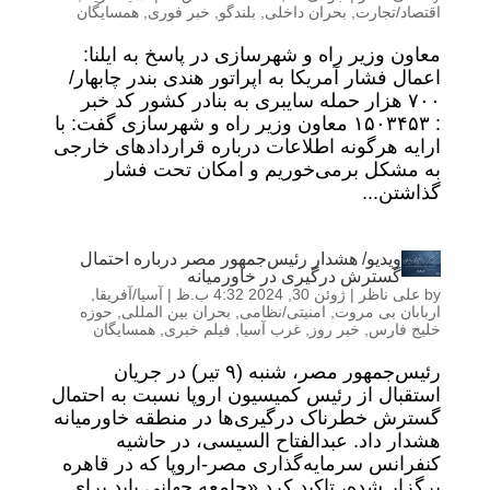
اقتصاد/تجارت
,
بحران داخلی
,
بلندگو
,
خبر فوری
,
همسایگان
معاون وزیر راه و شهرسازی در پاسخ به ایلنا:
اعمال فشار آمریکا به اپراتور هندی بندر چابهار/
٧٠٠ هزار حمله سایبری به بنادر کشور کد خبر
: ۱۵۰۳۴۵۳ معاون وزیر راه و شهرسازی گفت: با
ارایه هرگونه اطلاعات درباره قراردادهای خارجی
به مشکل برمی‌خوریم و امکان تحت فشار
گذاشتن...
ویدیو/ هشدار رئیس‌جمهور مصر درباره احتمال
گسترش درگیری در خاورمیانه
by
علی ناظر
|
ژوئن 30, 2024 4:32 ب.ظ
|
آسیا/آفریقا
,
اربابان بی مروت
,
امنیتی/نظامی
,
بحران بین المللی
,
حوزه
خلیج فارس
,
خبر روز
,
غرب آسیا
,
فیلم خبری
,
همسایگان
رئیس‌جمهور مصر، شنبه (۹ تیر) در جریان
استقبال از رئیس کمیسیون اروپا نسبت به احتمال
گسترش خطرناک درگیری‌ها در منطقه خاورمیانه
هشدار داد. عبدالفتاح السیسی، در حاشیه
کنفرانس سرمایه‌گذاری مصر-اروپا که در قاهره
برگزار شده، تاکید کرد «جامعه جهانی باید برای