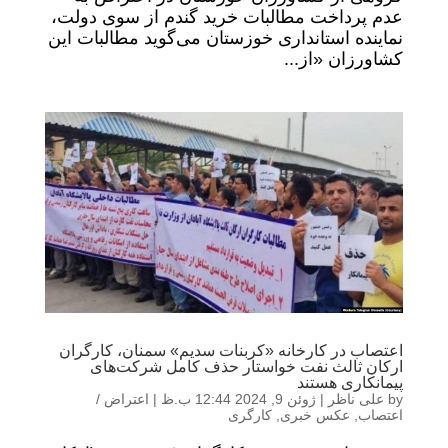
عدم پرداخت مطالبات خرید گندم از سوی دولت،
نماینده استانداری خوزستان می‌گوید مطالبات این
کشاورزان «از...
اعتصاب در کارخانه «کربنات سدیم» سمنان، کارگران
ارکان ثالث نفت خواستار حذف کامل شرکت‌های
پیمانکاری هستند
by
علی ناظر
|
ژوئن 9, 2024 12:44 ب.ظ
|
اعتراض /
اعتصاب
,
عکس خبری
,
کارگری