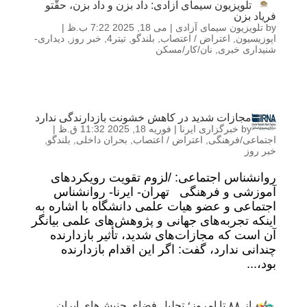
تلویزیون سیمای آزادی: داد بزن و داد بزن، حقّتو
فریاد بزن
by
تلویزیون سیمای آزادی
|
می 18, 2025 7:22 ب.ظ
|
اپوزیسیون
,
اعتراض / اعتصاب
,
بلندگو
,
تیتر4
,
خبر روز
,
دیداری-
شنیداری خبری
,
نان/کار/مسکن
مجازات شدید در کاهش خشونت بازدارندگی ندارد
by
خبرگزاری ایرنا
|
فوریه 18, 2025 11:32 ق.ظ
|
اجتماعی/فرهنگی
,
اعتراض / اعتصاب
,
بحران داخلی
,
بلندگو
,
خبر روز
روانشناس اجتماعی: /لزوم تقویت رویکردهای
آموزشی و فرهنگی تهران- ایرنا- روانشناس
اجتماعی و عضو هیات علمی دانشگاه با اشاره به
اینکه تجربه‌های جهانی و پژوهش‌های علمی بیانگر
آن است که مجازات‌های شدید، تأثیر بازدارنده
چندانی ندارد، گفت: اگر این اقدام بازدارنده
بود،...
از ۸۸ تا امروز؛ تحلیل فضای جنبش‌های ایران