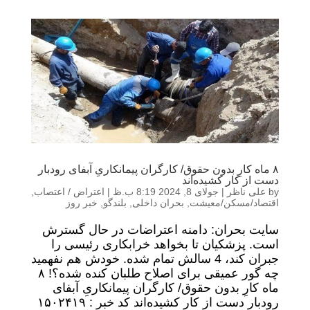
۸ ماه کارِ بدون حقوق/ کارگران پیمانکاریِ آبفای رودبار
دست از کار کشیده‌اند
by
علی ناظر
|
جولای 8, 2024 8:19 ب.ظ
|
اعتراض / اعتصاب
,
اقتصاد/مسکن/معیشت
,
بحران داخلی
,
بلندگو
,
خبر روز
سایت بحران: دامنه اعتراضات در حال گسترش
است. پزشکیان تا بخواهد خرابکاری رئیسی را
جبران کند، 4 سالش تمام شده. خودش هم نفهمید
چه گور عمیقی برای اصلاح طلبان کنده شده؟! ۸
ماه کارِ بدون حقوق/ کارگران پیمانکاریِ آبفای
رودبار دست از کار کشیده‌اند کد خبر : ۱۵۰۲۴۱۹