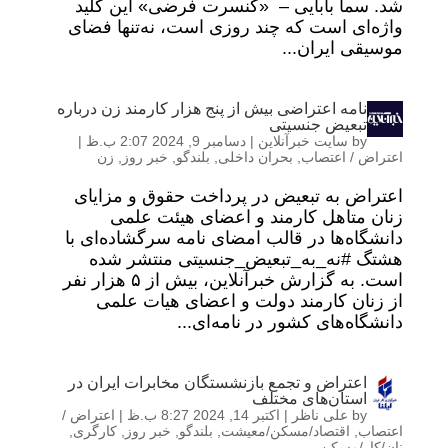
شد. سما بابایی – «کنسرت فرضی» این کلید
واژه‌ای است که چند روزی است، نه‌تنها فضای
موسیقی ایران...
نامه اعتراضی بیش از پنج هزار کارمند زن درباره
تبعیض جنسیتی
by
سایت خبرآنلاین
|
دسامبر 9, 2024 2:07 ب.ظ
|
اعتراض / اعتصاب
,
بحران داخلی
,
بلندگو
,
خبر روز
,
زن
اعتراض به تبعیض در پرداخت حقوق و مزایای
زنان متاهل کارمند و اعضای هیئت علمی
دانشگاه‌ها در قالب امضای نامه سرگشاده‌ای با
هشتگ #نه‌_به‌_تبعیض_جنسیتی منتشر شده
است. به گزارش خبرآنلاین، بیش از ۵ هزار نفر
از زنان کارمند دولت و اعضای هیات علمی
دانشگاه‌های کشور در نامه‌ای...
اعتراض و تجمع بازنشستگان مخابرات ایران در
استان‌های مختلف
by
علی ناظر
|
اکتبر 14, 2024 8:27 ب.ظ
|
اعتراض /
اعتصاب
,
اقتصاد/مسکن/معیشت
,
بلندگو
,
خبر روز
,
کارگری
,
نان/کار/مسکن