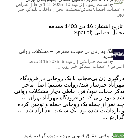
by
سایت زیتون
|
ژانویه 10, 2025 1:18 ق.ظ
|
اعتراض
/ اعتصاب
,
اقتصاد/مسکن/معیشت
,
بحران داخلی
,
بلندگو
,
خبر
روز
تاریخ انتشار: 16 دی 1403 مقدمه
تحلیل فضایی (Spatial...
انگ به زنان بی حجاب معترض – مشکلات روانی
شدید
by
سایت خبرآنلاین
|
ژانویه 6, 2025 3:15 ب.ظ
|
اعتراض / اعتصاب
,
بلندگو
,
خبر روز
,
زن
درگیری زن بی‌حجاب با یک روحانی در فرودگاه
مهرآباد خبرساز شد/ روایت تسنیم: اصل ماجرا
تذکر حجاب نبود/ فرد خاطی دچار مشکلات روانی
شدید بود زنی که در فرودگاه مهرآباد تهران به
چند نفر از جمله یک روحانی حمله و توهین کرده
و بازداشت شده بود، یک ساعت بعد آزاد شد. به
گزارش...
تا وقتی حقوق قانونی مردم نادیده گرفته شود