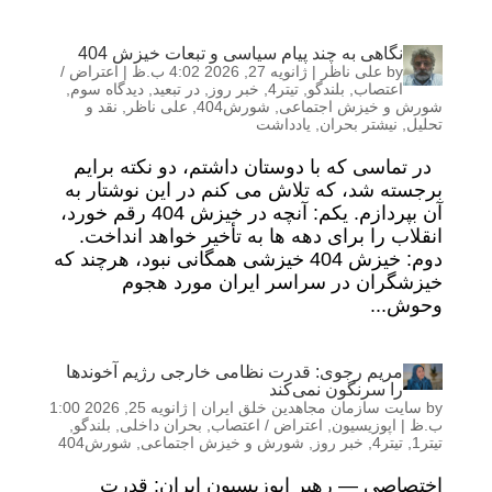
نگاهی به چند پیام سیاسی و تبعات خیزش 404
by
علی ناظر
|
ژانویه 27, 2026 4:02 ب.ظ
|
اعتراض /
اعتصاب
,
بلندگو
,
تیتر4
,
خبر روز
,
در تبعید
,
دیدگاه سوم
,
شورش و خیزش اجتماعی
,
شورش404
,
علی ناظر
,
نقد و
تحلیل
,
نیشتر بحران
,
یادداشت
در تماسی که با دوستان داشتم، دو نکته برایم
برجسته شد، که تلاش می کنم در این نوشتار به
آن بپردازم. یکم: آنچه در خیزش 404 رقم خورد،
انقلاب را برای دهه ها به تأخیر خواهد انداخت.
دوم: خیزش 404 خیزشی همگانی نبود، هرچند که
خیزشگران در سراسر ایران مورد هجوم
وحوش...
مریم رجوی: قدرت نظامی خارجی رژیم آخوندها
را سرنگون نمی‌کند
by
سایت سازمان مجاهدین خلق ایران
|
ژانویه 25, 2026 1:00
ب.ظ
|
اپوزیسیون
,
اعتراض / اعتصاب
,
بحران داخلی
,
بلندگو
,
تیتر1
,
تیتر4
,
خبر روز
,
شورش و خیزش اجتماعی
,
شورش404
اختصاصی — رهبر اپوزیسیون ایران: قدرت