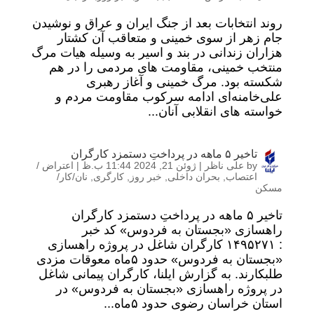
روند انتخابات بعد از جنگ ایران و عراق و نوشیدن
جام زهر از سوی خمینی و متعاقب آن کشتار
هزاران زندانی در بند و اسیر به وسیله هیات مرگ
منتخب خمینی، مقاومت های مردمی را در هم
شکسته بود. مرگ خمینی و آغاز رهبری
علی‌خامنه‌ای ادامه سرکوب مقاومت مردم و
خواسته های انقلابی آنان...
تاخیر ۵ ماهه در پرداختِ دستمزد کارگران
by
علی ناظر
|
ژوئن 21, 2024 11:44 ب.ظ
|
اعتراض /
اعتصاب
,
بحران داخلی
,
خبر روز
,
کارگری
,
نان/کار/
مسکن
تاخیر ۵ ماهه در پرداختِ دستمزد کارگران
راهسازی «بجستان به فردوس» کد خبر
: ۱۴۹۵۲۷۱ کارگران شاغل در پروژه راهسازی
«بجستان به فردوس» حدود ۵ماه معوقات مزدی
طلبکارند. به گزارش ایلنا، کارگران پیمانی شاغل
در پروژه راهسازی «بجستان به فردوس» در
استان خراسان رضوی حدود ۵ماه...