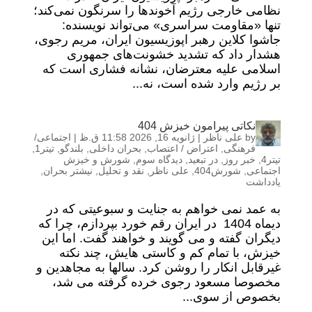
نظامی خارجی رژیم آخوندها را سرنگون نمی‌کند؛
تنها «مقاومت سراسری» می‌تواند نویسنده:
جاشوا کلاین رهبر اپوزیسیون ایران، مریم رجوی،
هشدار داد که تشدید خشونت‌های جمهوری
اسلامی علیه معترضان، نشانه فشاری است که
بر رژیم وارد شده است، نه...
نکاتی پیرامون خیزش 404
by
علی ناظر
|
ژانویه 16, 2026 11:58 ق.ظ
|
اجتماعی/
فرهنگی
,
اعتراض / اعتصاب
,
بحران داخلی
,
بلندگو
,
تیتر1
,
تیتر4
,
خبر روز
,
در تبعید
,
دیدگاه سوم
,
شورش و خیزش
اجتماعی
,
شورش404
,
علی ناظر
,
نقد و تحلیل
,
نیشتر بحران
,
یادداشت
به عمد نمی خواهم به جنایت و سبوعیتی که در
دیماه 1404 در ایران رقم خورد بپردازم، چرا که
دیگران گفته و می گویند و خواهند گفت. اما این
خیزش، با تمام کم و کاستی هایش، چند نکته
غیرقابل انکار را روشن کرد. سالها به مجاهدین و
مخصوصا مسعود رجوی خرده گرفته می شد،
بخصوص از سوی...