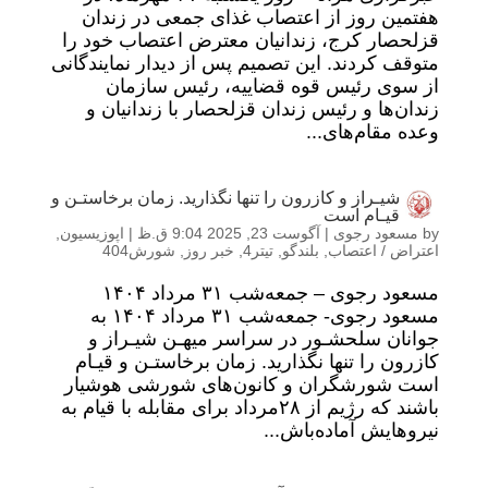
هفتمین روز از اعتصاب غذای جمعی در زندان
قزلحصار کرج، زندانیان معترض اعتصاب خود را
متوقف کردند. این تصمیم پس از دیدار نمایندگانی
از سوی رئیس قوه قضاییه، رئیس سازمان
زندان‌ها و رئیس زندان قزلحصار با زندانیان و
وعده مقام‌های...
شیـراز و کازرون را تنها نگذارید. زمان برخاستـن و
قیـام است
by
مسعود رجوی
|
آگوست 23, 2025 9:04 ق.ظ
|
اپوزیسیون
,
اعتراض / اعتصاب
,
بلندگو
,
تیتر4
,
خبر روز
,
شورش404
مسعود رجوی – جمعه‌شب ۳۱ مرداد ۱۴۰۴
مسعود رجوی- جمعه‌شب ۳۱ مرداد ۱۴۰۴ به
جوانان سلحشـور در سراسر میهـن شیـراز و
کازرون را تنها نگذارید. زمان برخاستـن و قیـام
است شورشگران و کانون‌های شورشی هوشیار
باشند که رژیم از ۲۸مرداد برای مقابله با قیام به
نیروهایش آماده‌باش...