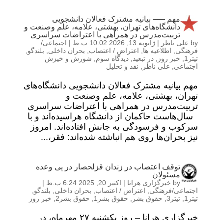
مهم —– بیانیه مشترک فعالان دانشجویی
دانشگاه‌های تهران، بهشتی، علامه، علم و‌صنعت و
تربیت‌مدرس در همراهی با اعتراضات سراسری
by
علی ناظر
|
ژانویه 13, 2026 10:02 ب.ظ
|
اجتماعی/
فرهنگی
,
اطلاعیه ها
,
اعتراض / اعتصاب
,
بحران داخلی
,
بلندگو
,
تیتر1
,
خبر روز
,
در تبعید
,
دیدگاه سوم
,
شورش و خیزش
اجتماعی
,
علی ناظر
,
نقد و تحلیل
مهم بیانیه مشترک فعالان دانشجویی دانشگاه‌های
تهران، بهشتی، علامه، علم و‌صنعت و
تربیت‌مدرس در همراهی با اعتراضات سراسری
سال‌هاست حاکمان از دانشگاه هراسیده‌اند و با
سرکوب و فرسودگی به جانش افتاده‌اند. امروز
نیز بحران‌ها روی هم انباشته شده‌اند: فقر،...
توقف اعتصاب در زندان قزلحصار در پی وعده
مسئولان
by
خبرگزاری هرانا
|
اکتبر 20, 2025 6:24 ب.ظ
|
اجتماعی/فرهنگی
,
اعتراض / اعتصاب
,
بحران داخلی
,
بلندگو
,
تیتر1
,
تیتر3
,
حقوق بشر
,
حقوق بشر1
,
حقوق بشر2
,
خبر روز
خبرگزاری هرانا – روز یکشنبه ۲۷ مهرماه، در