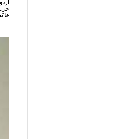
اردو
حزب 
خاکس