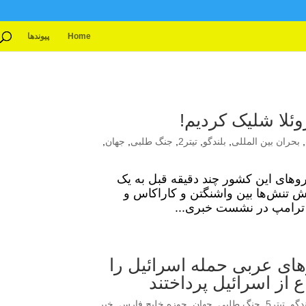
Home
پیوندها
وئلا شلیک کردیم!
,
بحران بین المللی
,
بلندگو
,
تیتر2
,
جنگ طلبی
,
جهان
,
وهای این کشور چند دقیقه قبل به یک
ایش تنش‌ها بین واشنگتن و کاراکاس و
لد ترامپ در نشست خبری...
های عربی حمله اسرائیل را
از اسرائیل پرداختند
ندگو
,
تیتر5
,
جنگ طلبی
,
جهان
,
حوزه خلیج فارس
,
خبر