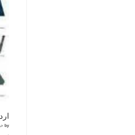
ارد
by
خب