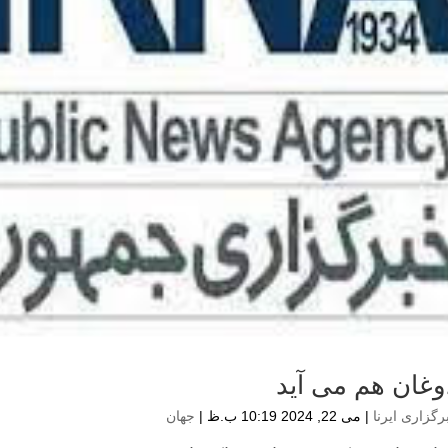
وغان هم می آید
رگزاری ایرنا
|
می 22, 2024 10:19 ب.ظ
|
جهان