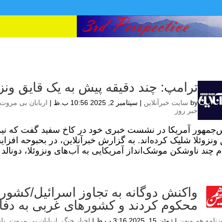
ترامپ: چند دقیقه پیش به یک قایق ونز
by
سایت خبرآنلاین
|
سپتامبر 2, 2025 10:56 ب.ظ
|
اربابان بی مروت
خبر روز
‌جمهور آمریکا در نشست خبری خود در کاخ سفید گفت که نیر
 ونزوئلا شلیک کرده‌اند. به گزارش خبرآنلاین، در بحبوحه افز
م چند ناوشکن موشک‌انداز آمریکایی به آب‌های ونزوئلا، دونا
واکنش دوگانه به تجاوز اسرائیل/کشور
محکوم کردند و کشورهای غربی به دفاع 
زنامه هم میهن
|
ژوئن 15, 2025 3:16 ب.ظ
|
اخبار جنگ
,
اربابان بی مروت
,
بل