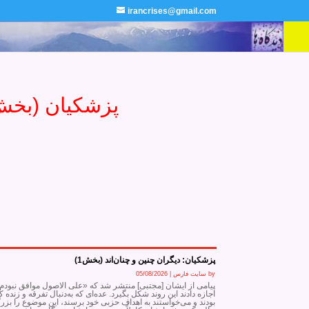
irancrises@gmail.com
پزشکیان (بخش 1
پزشکیان: دیگران چنین و چنان‌اند (بخش1)
by
سایت فارس
|
05/08/2026
پیامی از ایشان [مجتبی] منتشر شد که «علی الاصول موافق نبودم»،
اجازه دادند این روند شکل بگیرد. عده‌ای که به‌دنبال تفرقه و زنده‌
بودند و می‌خواستند به اهداف حزبی خود برسند، این موضوع را بزر