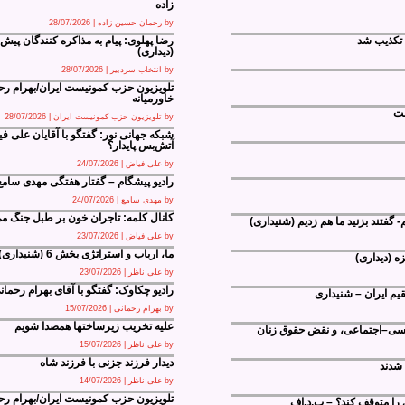
زاده
سرائیل شده، و
 تا باری را
by
رحمان حسین زاده
|
28/07/2026
 تکذیب شد
رضا پهلوی: پیام به مذاکره کنندگان پیش از
(دیداری)
by
انتخاب سردبیر
|
28/07/2026
 نمک» تغییر
زان فکر می
تلویزیون حزب کمونیست ایران/بهرام رحما
خاورمیانه
ست
by
تلویزیون حزب کمونیست ایران
|
28/07/2026
شبکه جهانی نور: گفتگو با آقایان علی 
آتش‌بس پایدار؟
لملل و
by
علی فیاض
|
24/07/2026
رادیو پیشگام – گفتار هفتگی مهدی سامع 2 مرداد 405
رد هر آنچه که
by
مهدی سامع
|
24/07/2026
ی مانده است...
کانال کلمه: تاجران خون بر طبل جنگ می
 گفتند بزنید ما هم زدیم (شنیداری)
مریکااز
by
علی فیاض
|
23/07/2026
ما، ارباب و استراتژی بخش 6 (شنیداری)
ه (دیداری)
ید انگلیس برای
by
علی ناظر
|
23/07/2026
رک و تسهیل
رادیو چکاوک: گفتگو با آقای بهرام رحمان
قیم ایران – شنیداری
by
بهرام رحمانی
|
15/07/2026
علیه تخریب زیرساختها همصدا شویم
یاسی–اجتماعی، و نقض حقوق زنان
by
علی ناظر
|
15/07/2026
دیدار فرزند جزنی با فرزند شاه
 شدند
by
علی ناظر
|
14/07/2026
تلویزیون حزب کمونیست ایران/بهرام رح
ی را متوقف کند؟ – پ.د.اف