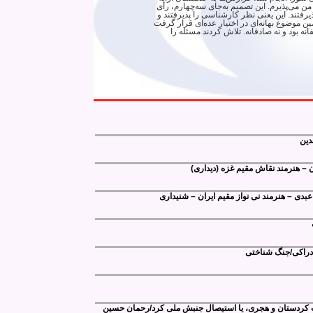
من می‌پذیرم. این تصمیم به‌جای سه‌چهارم، رأی
ن نیز پذیرفتند. این یعنی نظر کارشناسی را پذیرفتند و
 موضوع بهانه‌ای در اختیار عده‌ای قرار گرفت
نه بود و نه صادقانه. تلاش کردند مسئله را
28:03
دین
ن – هنرمند نقاش مقیم غزه (دیداری)
عبدی – هنرمند نی نواز مقیم ایران – شنیداری
 کردستان و هجری، یا استیصال جنبش ملی کرد/رحمان حسین