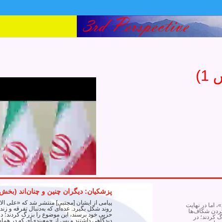
)
نمایشگر
ویدیو
پزشکیان: دیگران چنین و چنان‌اند (بخش1)
پیامی از ایشان [مجتبی] منتشر شد که «علی الاصو
 اما در نهایت
روند شکل بگیرد. عده‌ای که به‌دنبال تفرقه و زند
 کردن شکاف‌ها
حزبی خود برسند، این موضوع را بزرگ کردند؛ د
گ کردند؛ در
دیدگاهی داشتند و پس از جمع‌بندی‌ای که در هما