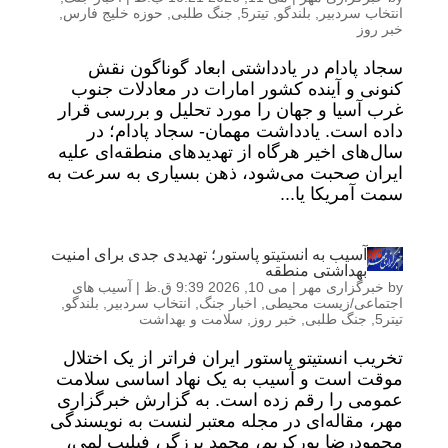
انتخاب سردبیر
,
بلندگو
,
تیتر5
,
جنگ طلبی
,
حوزه خلیج فارس
,
خبر روز
سجاد پادام در یادداشتی ابعاد گوناگون نقش
کنونی و آینده کشور امارات در معادلات جنوب
غرب آسیا و جهان را مورد تحلیل و بررسی قرار
داده است. یادداشت مهمان- سجاد پادام؛ در
سال‌های اخیر هرگاه از تهدیدهای منطقه‌ای علیه
ایران صحبت می‌شود، ذهن بسیاری به سرعت به
سمت آمریکا یا...
آسیب به انستیتو پاستور؛ تهدیدی جدی برای امنیت
بهداشتی منطقه
by
خبرگزاری مهر
|
می 10, 2026 9:39 ق.ظ
|
آسیب های
اجتماعی/زیست محیطی
,
اخبار جنگ
,
انتخاب سردبیر
,
بلندگو
,
تیتر5
,
جنگ طلبی
,
خبر روز
,
سلامت و بهداشت
تخریب انستیتو پاستور ایران فراتر از یک اختلال
موقت است و آسیب به یک نهاد اساسی سلامت
عمومی را رقم زده است. به گزارش خبرگزاری
مهر، مقاله‌ای در مجله معتبر لنست به نویسندگی
محمودرضا پورکریم، محمد برزگر، فیلیپ لمی،