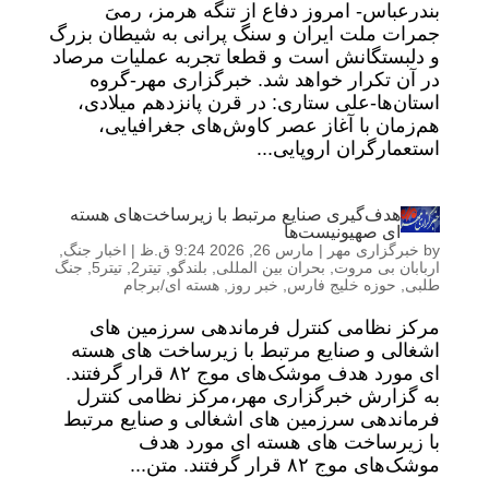
بندرعباس- امروز دفاع از تنگه هرمز، رمیَ
جمرات ملت ایران و سنگ پرانی به شیطان بزرگ
و دلبستگانش است و قطعا تجربه عملیات مرصاد
در آن تکرار خواهد شد. خبرگزاری مهر-گروه
استان‌ها-علی ستاری: در قرن پانزدهم میلادی،
هم‌زمان با آغاز عصر کاوش‌های جغرافیایی،
استعمارگران اروپایی...
هدف‌گیری صنایع مرتبط با زیرساخت‌های هسته
ای صهیونیست‌ها
by
خبرگزاری مهر
|
مارس 26, 2026 9:24 ق.ظ
|
اخبار جنگ
,
اربابان بی مروت
,
بحران بین المللی
,
بلندگو
,
تیتر2
,
تیتر5
,
جنگ
طلبی
,
حوزه خلیج فارس
,
خبر روز
,
هسته ای/برجام
مرکز نظامی کنترل فرماندهی سرزمین های
اشغالی و صنایع مرتبط با زیرساخت های هسته
ای مورد هدف موشک‌های موج ۸۲ قرار گرفتند.
به گزارش خبرگزاری مهر،مرکز نظامی کنترل
فرماندهی سرزمین های اشغالی و صنایع مرتبط
با زیرساخت های هسته ای مورد هدف
موشک‌های موج ۸۲ قرار گرفتند. متن...