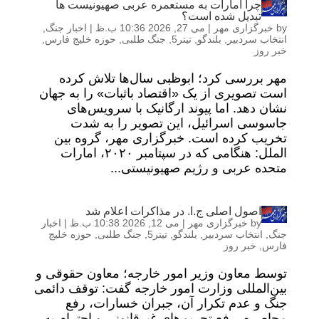
چرا امارات به مستعمره عربی صهیونیست ها
تبدیل شده است؟
by
خبرگزاری مهر
|
می 27, 2026 10:36 ب.ظ
|
اخبار جنگ
,
انتخاب سردبیر
,
بلندگو
,
تیتر5
,
جنگ طلبی
,
حوزه خلیج فارس
,
خبر روز
مهر بررسی کرد؛ ابوظبی سال‌ها تلاش کرده
است تصویری از یک «اقتصاد باثبات» را به جهان
نشان دهد. اما پیوند ارگانیک با سرویس‌های
جاسوسی اسرائیل، این تصویر را به شدت
تخریب کرده است. خبرگزاری مهر، گروه بین
الملل: هنگامی که در سپتامبر ۲۰۲۰، امارات
متحده عربی و رژیم صهیونیستی...
اصول اصلی ج.ا. در مذاکرات اعلام شد
by
خبرگزاری مهر
|
می 12, 2026 10:38 ب.ظ
|
اخبار
جنگ
,
انتخاب سردبیر
,
بلندگو
,
تیتر5
,
جنگ طلبی
,
حوزه خلیج
فارس
,
خبر روز
توسط معاون وزیر امور خارجه؛ معاون حقوقی و
بین‌المللی وزارت امور خارجه گفت: توقف دائمی
جنگ و عدم تکرار آن، جبران خسارات، رفع
محاصره، رفع تحریم‌های غیرقانونی و احترام به