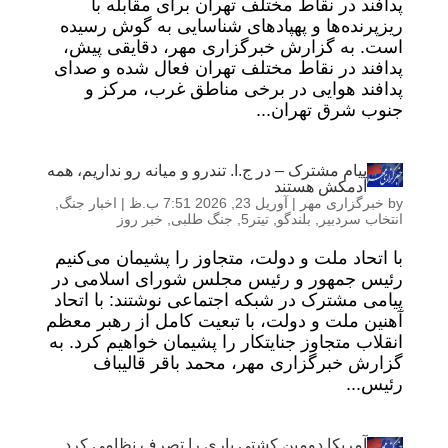
پدافند در نقاط مختلف تهران برای مقابله با
ریزپرنده‌ها و پهپادهای شناسایی به گوش رسیده
است. به گزارش خبرگزاری مهر، دقایقی پیش،
پدافند در نقاط مختلف تهران فعال شده و صدای
پدافند هوایی در برخی مناطق غرب، مرکز و
جنوب شرق تهران...
پیام مشترک – در ج.ا. تندرو و میانه رو نداریم، همه
آدمکش هستند
by
خبرگزاری مهر
|
آوریل 23, 2026 7:51 ب.ظ
|
اخبار جنگ
,
انتخاب سردبیر
,
بلندگو
,
تیتر5
,
جنگ طلبی
,
خبر روز
با اتحاد ملت و دولت، متجاوز را پشیمان می‌کنیم
رئیس جمهور و رئیس مجلس شورای اسلامی در
پیامی مشترک در شبکه اجتماعی نوشتند: با اتحاد
آهنین ملت و دولت، با تبعیت کامل از رهبر معظم
انقلاب متجاوز جنایتکار را پشیمان خواهیم کرد. به
گزارش خبرگزاری مهر، محمد باقر قالیباف
رئیس...
آمریکا دومین کشتی باری را تصرف نظامی کرد