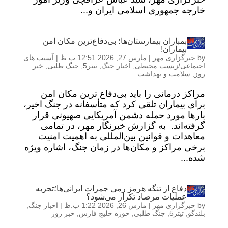
خارجه جمهوری اسلامی ایران و...
بمباران بیمارستان‌ها؛ بی‌دفاع‌ترین مکان امن
بیماران!
by
خبرگزاری مهر
|
مارس 27, 2026 12:51 ب.ظ
|
آسیب های
اجتماعی/زیست محیطی
,
اخبار جنگ
,
تیتر5
,
جنگ طلبی
,
خبر
روز
,
سلامت و بهداشت
مراکز درمانی را باید بی‌دفاع ترین مکان امن
برای بیماران تلقی کرد که متأسفانه در جنگ اخیر،
بارها مورد حمله دشمن آمریکایی صهیونی قرار
گرفته‌اند. به گزارش خبرنگار مهر، در تمامی
معاهدات و قوانین بین‌المللی به اهمیت امنیت
برخی مراکز و مکان‌ها در زمان جنگ، اشاره ویژه
شده...
دفاع از تنگه هرمز رمی جمرات ایرانی‌ها؛تجربه
عملیات مرصاد تکرار می‌شود؟
by
خبرگزاری مهر
|
مارس 26, 2026 1:22 ب.ظ
|
اخبار جنگ
,
بلندگو
,
تیتر5
,
جنگ طلبی
,
حوزه خلیج فارس
,
خبر روز