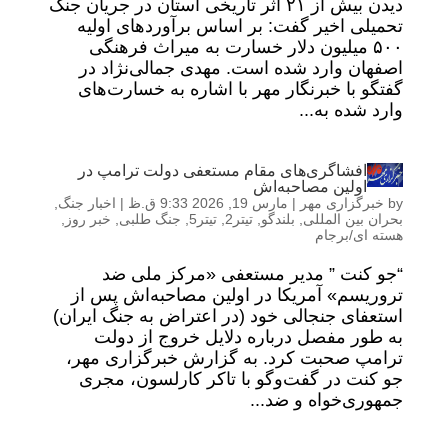
دیدن بیش از ۲۱ اثر تاریخی استان در جریان جنگ
تحمیلی اخیر گفت: بر اساس برآوردهای اولیه
۵۰۰ میلیون دلار خسارت به میراث فرهنگی
اصفهان وارد شده است. مهدی جمالی‌نژاد در
گفتگو با خبرنگار مهر با اشاره به خسارت‌های
وارد شده به...
افشاگری‌های مقام مستعفی دولت ترامپ در
اولین مصاحبه‌اش
by
خبرگزاری مهر
|
مارس 19, 2026 9:33 ق.ظ
|
اخبار جنگ
,
بحران بین المللی
,
بلندگو
,
تیتر2
,
تیتر5
,
جنگ طلبی
,
خبر روز
,
هسته ای/برجام
“جو کنت ” مدیر مستعفی «مرکز ملی ضد
تروریسم» آمریکا در اولین مصاحبه‌اش پس از
استعفای جنجالی خود (در اعتراض به جنگ ایران)
به‌ طور مفصل درباره دلایل خروج از دولت
ترامپ صحبت کرد. به گزارش خبرگزاری مهر،
جو کنت در گفت‌وگو با تاکر کارلسون، مجری
جمهوری‌خواه و ضد...