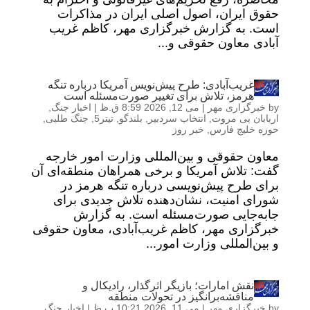
حقوق ایران، اصول اصلی ایران در مذاکرات
است. به گزارش خبرگزاری مهر، کاظم غریب
آبادی معاون حقوقی و...
غریب‌آبادی: طرح پیش‌نویس آمریکا درباره تنگه
هرمز، تلاش برای تغییر صورت‌مسئله است
by
خبرگزاری مهر
|
می 12, 2026 8:59 ق.ظ
|
اخبار جنگ
,
اربابان بی مروت
,
انتخاب سردبیر
,
بلندگو
,
تیتر5
,
جنگ طلبی
,
حوزه خلیج فارس
,
خبر روز
معاون حقوقی و بین‌المللی وزارت امور خارجه
گفت: تلاش آمریکا و برخی همراهان منطقه‌ای آن
برای طرح پیش‌نویسی درباره تنگه هرمز در
شورای امنیت، نشان‌دهنده تلاش جدیدی برای
جابه‌جایی صورت‌مسئله است. به گزارش
خبرگزاری مهر، کاظم غریب‌آبادی، معاون حقوقی
و بین‌المللی وزارت امور...
نقش امارات؛ بازیگر اثرگذار، رادیکال و
مناقشه‌برانگیز در تحولات منطقه
by
خبرگزاری مهر
|
می 11, 2026 10:21 ب.ظ
|
اخبار جنگ
,