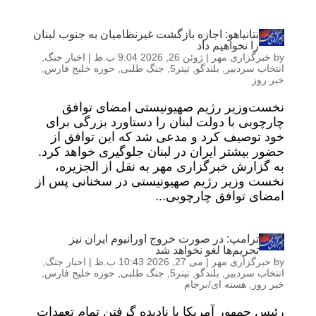
نتانیاهو: اجازه بازگشت غیرنظامیان به جنوب لبنان
را نخواهیم داد
by
خبرگزاری مهر
|
ژوئن 26, 2026 9:04 ب.ظ
|
اخبار جنگ
,
انتخاب سردبیر
,
بلندگو
,
تیتر5
,
جنگ طلبی
,
حوزه خلیج فارس
,
خبر روز
نخست‌وزیر رژیم صهیونیستی امضای توافق
چارچوبی با دولت لبنان را دستاورد بزرگی برای
خود توصیف کرد و مدعی شد که این توافق از
حضور بیشتر ایران در لبنان جلوگیری خواهد کرد.
به گزارش خبرگزاری مهر به نقل از الجزیره،
نخست وزیر رژیم صهیونیستی در سخنانی پس از
امضای توافق چارچوبی...
ترامپ: در صورت خروج اورانیوم ایران نیز
تحریم‌ها لغو نخواهد شد
by
خبرگزاری مهر
|
می 27, 2026 10:43 ب.ظ
|
اخبار جنگ
,
انتخاب سردبیر
,
بلندگو
,
تیتر5
,
جنگ طلبی
,
حوزه خلیج فارس
,
خبر روز
,
هسته ای/برجام
رئیس جمهور آمریکا با نادیده گرفتن تمام تعهدات