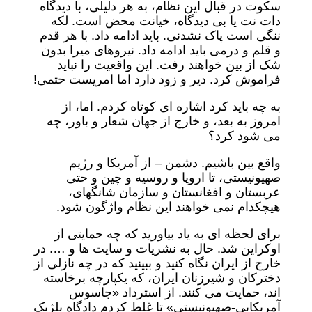
سکوت در قبال این نظام، به هر دلیلی، با دیدگاه
دات نت یا بی دیدگاه، خیانت محض است. لکه
ننگی است پاک نشدنی. باید ادامه داد. با هر قدم
و قلم و درمی باید ادامه داد. نیروهای میرا بدون
شک از بین خواهند رفت. این واقعیت را نباید
فراموش کرد. دیر و زود دارد اما امریست حتمی!
به چه باید کرد اشاره ای کوتاه کردم. اما، از
امروز به بعد، و خارج از جهان شعار و باور، چه
می شود کرد؟
واقع بین باشیم. دشمن – از آمریکا و رژیم
صهیونیستی، تا اروپا و روسیه و چین و حتی
عربستان و افغانستان و سازمان شانگهای،
هیچکدام نمی خواهند این نظام واژگون شود.
برای لحظه ای به یاد بیاورید که چه حمایتی از
اوکراین شد. حال به نشریات و سایت ها و …. در
خارج از ایران نگاه کنید و ببینید که در چه نازلی از
دخترکان و شیرزنان ایران، که یکپارچه برخاسته
اند، حمایت می کنند. از استرداد «جاسوس
آمریکایی-صهیونیستی» تا غلط کردم دادگاه بلژیک