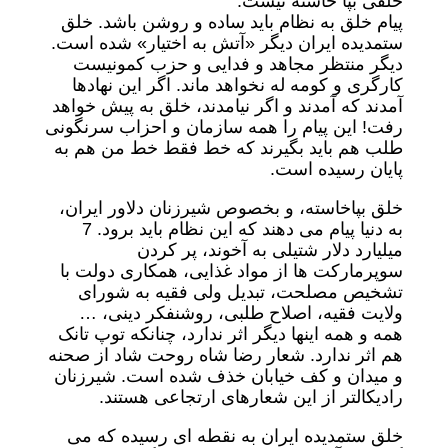
خلقی بپا خاسته نیست.
پیام خلق به نظام باید ساده و روشن باشد. خلق
ستمدیده ایران دیگر «آتش به اختیار» شده است.
دیگر منتظر مجاهد و فدایی و حزب کمونیست
کارگری و کومه له نخواهد ماند. اگر این نهادها
آمدند که آمدند و اگر نیامدند، خلق به پیش خواهد
رفت! این پیام را همه سازمان و احزاب سرنگونی
طلب هم باید بگیرند که خط فقط خط من هم به
پایان رسیده است.
خلق بپاخاسته، و بخصوص شیرزنان دلاور ایران،
به دنیا پیام می دهند که این نظام باید برود. 7
میلیارد دلار شتیلی به آخوند، پر کردن
سوپرمارکت ها از مواد غذایی، همکاری دولت با
تشخیص مصلحت، تبدیل ولی فقیه به شورای
ولایت فقیه، اصلاح طلبی، روشنفکر دینی، …
همه و همه اینها دیگر اثر ندارد، چنانکه توپ تانک
هم اثر ندارد. شعار رضا شاه روحت شاد از صحنه
و میدان و کف خیابان خذف شده است. شیرزنان
رادیکالتر از این شعارهای ارتجاعی هستند.
خلق ستمدیده ایران به نقطه ای رسیده که می