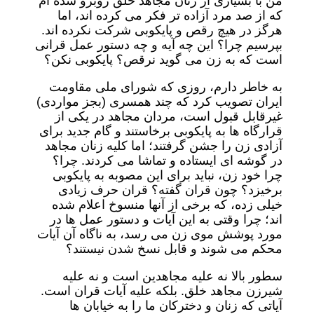
من با بسیاری از زنان مجاهد خلق روبرو شده ام
که از صد مرد آزاده تر فکر می کرده اند، اما
هرگز در هیچ رقص و پایکوبی شرکت نکرده اند.
بپرسیم چرا؟ این چه آیه و چه دستور عمل قرانی
است که به زن می گوید نرقص؟ پایکوبی نکن؟
به خاطر دارم، روزی که شورای ملی مقاومت
ایران تصویب کرد که چند همسری (بجز مواردی)
غیرقابل قبول است، مردان مجاهد در یکی از
قرارگاه ها به پایکوبی برخاستند و گام جدید برای
آزادی زن را جشن گرفتند؛ اما کلیه زنان مجاهد
در گوشه ای ایستاده و تماشا می کردند. چرا؟
چرا خود زن، نباید برای این مصوبه به پایکوبی
برخیزد؟ چون قران گفته؟ قران حرف زیادی
خیلی زده، که برخی از آنها منسوخ اعلام شده
اند؛ چرا وقتی به این آیات و دستور عمل ها در
مورد پوشش موی زن می رسد، به ناگاه آن آیات
محکم می شوند و قابل نسخ شدن نیستند؟
سطور بالا نه علیه مجاهدین است و نه علیه
شیرزن مجاهد خلق. بلکه علیه آیات قران است.
آیاتی که زنان و دخترکان ما را به خیابان ها