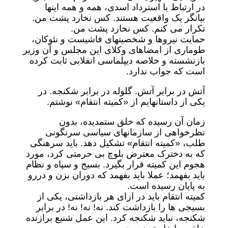
در ارتباط با استرداد اسدی، همه و همه اینها
بیانگر یک واقعیت هستند. کس نخارد پشت من.
تکرار می کنم. کس نخارد پشت من.
حمایت نیروها و شخصیتهای فاشیست و نئوکان،
طوماری از امضاهای وکلای این مجلس و آن وزیر
بازنشسته و خلاصه دیپلماسی انقلابی ثابت کرده
است که جواب ندارد.
آتش در برابر آتش. گلوله در برابر شکنجه. در
یکی از داستانهایم از «کمیته انتقام» نوشتم.
زمان آن رسیده که خلق ستمدیده، بدون
نظرخواهی از سازمانهای سیاسی سرنگونی
طلب، «کمیته انتقام» تشکیل دهد. باید سرهنگی
که به دخترک معترض بلوچ بی حرمتی کرد، مورد
هجوم این کمیته قرار بگیرد. بسیج و سپاه و نظام
باید بفهمد؛ عملا باید بفهمد که دوران بزن و دررو
به پایان رسیده است.
کمیته انتقام باید در ازای هر بازداشتی، یکی از
بسیجی ها را بازداشت کند. نه! نه! نه! در برابر
شکنجه، نباید شکنجه کرد. این عمل شنیع برازنده