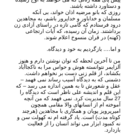
و دستاورد داشته باشند.
روزی که بانو مرضیه اذان خواند، بی آنکه
مسلمان و خداباور و خداپرور باشم، به مجاهدین
درود فرستادم که گامی تازه در راستای آزادی زن
برداشتند. زمان آن رسیده، که آیات ارتجاعی
(کهنه) در قران منسوخ اعلام شوند.
و اما…. بازگردیم به خود و دیدگاه.
من تا آخرین لحظه که توان نوشتن دارم و هنوز
آلزایمر نتوانسته هوش و حواس مرا به ناکجاآباد
بکشاند، از قلم زنی دست بر نخواهم داشت.
دشمنی که به دیدگاه آسیب رساند نمی فهمد –
عقل و شعورش تا به همین اندازه می رسد – که
این قلم و اندیشه علی ناظر است که دیدگاه را
27 سال مدیریت کرد. نمی فهمد که من آنچه
آموخته ام از انسانهای والا مقامی همچون
امیرپرویز پویان و همکاری با مجاهدین (هرچند
کوتاه مدت) است. یاد گرفته ام نه کهولت سن و
نه کمبود ابزار می تواند انسان را از فعالیت
بازدارد.