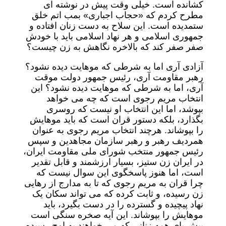
کشانده است. خیلی وقت پیش در نوشته ای
مطرح کردم که «حجاب اجباری» بمب اتم خلق
ستمدیده است. این سلاح به دست زنان افتاده و
جمهوری اسلامی و هر نهاد اسلامی باید با خودش
صفر صفر کند که بالاخره نگاهش به زن چیست؟
آزادی آری اما به شرطی که موهایت دیده نشود؟
رهبر مقاومت آری، رئیس جمهور دولت موقت
آری، اما به شرطی که موهایت دیده نشود؟ این
انتخاب مریم رجوی است که چه می خواهد
بپوشد، اما این انتخاب او نیست که روسری
بگذارد، بلکه دستور قران است که باید موهایش
را بپوشاند. هرچند انتخاب مریم رجوی به عنوان
همردیف رهبر و رهبر سازمان مجاهدین و سپس
رئیس جمهور منتخب شورای ملی مقاومت ایران،
در ایران زن ستیز، بسیار ارزشمند و قابل تقدیر
است، اما هنوز پاسخگوی این سوال نیست که
چرا قران به مریم رجوی که تا به مدارج از رهایی
زن رسیده، و ثابت کرده که می تواند سکان یک
نهاد پیچیده و گسترده را در دست بگیرد، باید
موهایش را بپوشاند. این آیه صخره سنگی است
پیش پای همه زنانی که می خواهند به اوج رسیده