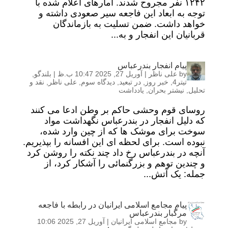
۱۲۴۲ نفر مجروح شدند. آمارهای اعلام شده با
توجه به ابعاد این فاجعه سیر صعودی داشته و
خواهد داشت. ضمن تسلیت به بازماندگان
قربانیان این انفجار و به...
پیام انفجار بندرعباس
by
علی ناظر
|
آوریل 27, 2025 10:47 ب.ظ
|
بلندگو
,
تیتر4
,
خبر روز
,
در تبعید
,
دیدگاه سوم
,
علی ناظر
,
نقد و
تحلیل
,
نیشتر بحران
,
یادداشت
روسای قوم وحشی حاکم بر وطن ادعا می کنند
که دلیل انفجار در بندرعباس نگهداشت مواد
سوخت برای موشک ها که از چین وارد شده،
نبوده است. برای لحظه ای این افسانه را بپذیریم.
آنچه در بندرعباس رخ داد چند نکته را روشن کرد
و چندین توهم و بزرگنمائی را آشکار کرد، از
جمله: یک آتش...
پیام مجامع اسلامی ایرانیان در رابطه با فاجعه
مرگبار بندرعباس
by
مجامع اسلامی ایرانیان
|
آوریل 27, 2025 10:06