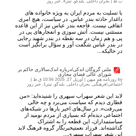
ب.ظ
|
بحران داخلی
,
بلندگو
,
تیتر4
,
خبر روز
با تسلیت به مردم ایران به ویژه خانواده های
داغدار حادثه بندر عباس. در سیاست، هیچ امری
اتفاقی نیست. فاجعه بندر عباس نیز از این قاعده
مستثنی نیست. آتش سوزی و انفجارهای پی در
پی و هم زمان در سه نقطه در بندر شهید رجایی
در بندر عباس شگفت آور و سؤال برانگیز است
در حالیکه...
ملتی گروگان اندکی/درباره اندک‌سالاری حاکم بر
شورای عالی فضای مجازی
by
روزنامه هم میهن
|
آوریل 27, 2025 10:56 ق.ظ
|
اجتماعی/فرهنگی
,
بحران داخلی
,
بلندگو
,
تیتر1
,
خبر روز
لابد این شعر سهراب سپهری را شنیده‌اید: «من
قطاری دیدم که سیاست می‌برد و چه خالی
می‌رفت». در سال‌های اخیر بارها در شبکه‌های
اجتماعی دیده‌ام که بسیاری از مردم نومید از
سیاستمداران، این قطعه را به اشتراک
گذاشته‌اند. فرزاد نعمتیخبرنگار گروه فرهنگ لابد
این شعر سهراب سپهری...