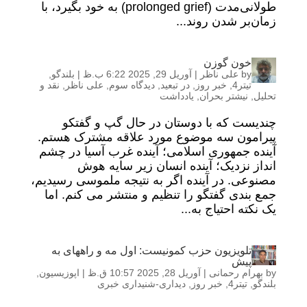
طولانی‌مدت (prolonged grief) به خود بگیرد، با
زمان‌بر شدن روند...
خون گوزن
by
علی ناظر
|
آوریل 29, 2025 6:22 ب.ظ
|
بلندگو
,
تیتر4
,
خبر روز
,
در تبعید
,
دیدگاه سوم
,
علی ناظر
,
نقد و
تحلیل
,
نیشتر بحران
,
یادداشت
چندیست که با دوستان در حال گپ و گفتکو
پیرامون سه موضوع مورد علاقه مشترک هستم.
آینده جمهوری اسلامی؛ آینده غرب آسیا در چشم
انداز نزدیک؛ آینده انسان زیر سایه هوش
مصنوعی. در آینده اگر به نتیجه ملموسی رسیدیم،
جمع بندی گفتگو را تنظیم و منتشر می کنم. اما
یک نکته احتیاج به...
تلویزیون حزب کمونیست: اول مە و راههای بە
پیش
by
بهرام رحمانی
|
آوریل 28, 2025 10:57 ق.ظ
|
اپوزیسیون
,
بلندگو
,
تیتر4
,
خبر روز
,
دیداری-شنیداری خبری