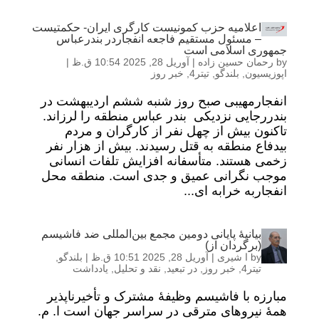
اعلامیه حزب کمونیست کارگری ایران- حکمتیست
– مسئول مستقیم فاجعه انفجاردر بندرعباس
جمهوری اسلامی است
by
رحمان حسین زاده
|
آوریل 28, 2025 10:54 ق.ظ
|
اپوزیسیون
,
بلندگو
,
تیتر4
,
خبر روز
انفجارمهیبی صبح روز شنبه ششم اردیبهشت در
بندررجایی نزدیکی بندر عباس منطقه را لرزاند.
تاکنون بیش از چهل نفر از کارگران و مردم
بیدفاع منطقه به قتل رسیدند. بیش از هزار نفر
زخمی هستند. متأسفانه افزایش تلفات انسانی
موجب نگرانی عمیق و جدی است. منطقه محل
انفجاربه خرابه ای...
بیانیۀ پایانی دومین مجمع بین‌المللی ضد فاشیسم
(برگردان از)
by
ا شیری
|
آوریل 28, 2025 10:51 ق.ظ
|
بلندگو
,
تیتر4
,
خبر روز
,
در تبعید
,
نقد و تحلیل
,
یادداشت
مبارزه با فاشیسم وظیفۀ مشترک و تأخیرناپذیر
همۀ نیروهای مترقی در سراسر جهان است ا. م.