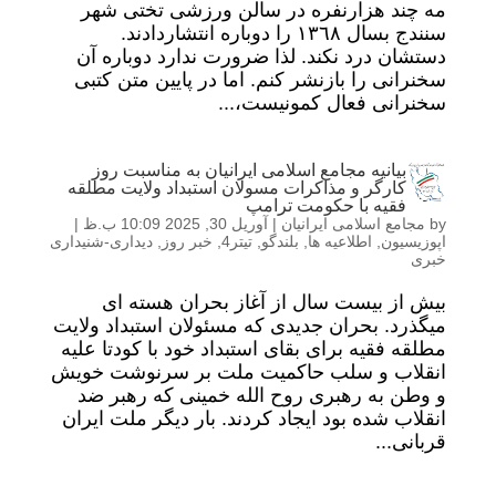
مه چند هزارنفره در سالن ورزشی تختی شهر
سنندج بسال ١٣٦٨ را دوباره انتشاردادند.
دستشان درد نکند. لذا ضرورت ندارد دوباره آن
سخنرانی را بازنشر کنم. اما در پایین متن کتبی
سخنرانی فعال کمونیست،...
بیانیه مجامع اسلامی ایرانیان به مناسبت روز
کارگر و مذاکرات مسولان استبداد ولایت مطلقه
فقیه با حکومت ترامپ
by
مجامع اسلامی ایرانیان
|
آوریل 30, 2025 10:09 ب.ظ
|
اپوزیسیون
,
اطلاعیه ها
,
بلندگو
,
تیتر4
,
خبر روز
,
دیداری-شنیداری
خبری
بیش از بیست سال از آغاز بحران هسته ای
میگذرد. بحران جدیدی که مسئولان استبداد ولایت
مطلقه فقیه برای بقای استبداد خود با کودتا علیه
انقلاب و سلب حاکمیت ملت بر سرنوشت خویش
و وطن به رهبری روح الله خمینی که رهبر ضد
انقلاب شده بود ایجاد کردند. بار دیگر ملت ایران
قربانی...