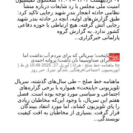
۰۷ ارديبهشت ۱۴۰۴ – ۱۲:۰۹ سخنگوی کمیسیون
امنیت ملی مجلس با رد شایعات درباره منشأ
نظامی حادثه انفجار بندر شهید رجایی تاکید کرد:
طبق گزارش‌های اولیه، آنچه در حادثه بندر شهید
رجایی آتش گرفته، هیچ ارتباطی با حوزه دفاعی
کشور ندارد. به گزارش گروه
پارلمانی خبرگزاری...
پایتخت؛ سریالی که برای مردم آب نداشت اما
برای صداوسیما نان داشت/ پروانه احمدی
by
ماهنامه خط صلح - هرانا
|
آوریل 27, 2025 10:48 ق.ظ
|
اپوزیسیون
,
اجتماعی/فرهنگی
,
بلندگو
,
تیتر1
,
خبر روز
ماهنامه خط صلح – طی سال‌های گذشته، سریال
تلویزیونی «پایتخت» همواره با برخی گزاره‌های
اجتماعی و سیاسی مورد توجه بوده است. فصل
هفتم این سریال، با وجود این‌که مخاطبان زیادی
را پای تلویزیون کشاند، اما مورد انتقاد ببیندگان
قرار گرفت. بسیاری از مخاطبان به افت کیفیت
نویسندگی...