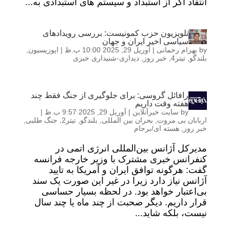
انتقاد اگر از استبداد و سیستم های استبدادی به...
تلویزیون حزب کمونیست: بررسی رویدادهای
سیاسی اخیر ایران و جهان
by
بهرام رحمانی
|
آوریل 29, 2025 10:00 ب.ظ
|
اپوزیسیون
,
بلندگو
,
تیتر4
,
خبر روز
,
دیداری-شنیداری خبری
رافائل گروسی: برای جلوگیری از جنگ فقط چند
هفته وقت داریم
by
سایت خبرآنلاین
|
آوریل 29, 2025 9:57 ب.ظ
|
اربابان بی مروت
,
بحران بین المللی
,
بلندگو
,
تیتر2
,
جنگ طلبی
,
خبر روز
,
هسته ای/برجام
مدیرکل آژانس بین‌المللی انرژی اتمی در
کنفرانس خبری مشترک با وزیر خارجه فرانسه
گفت: هرگونه توافق ایران و آمریکا به تایید
آژانس نیاز دارد زیرا در غیر این صورت یک سند
بی‌اعتبار خواهد بود. در لحظه بسیار حساسی
قرار داریم. دیگر صحبت از چند ماه یا چند سال‌
نیست، بلکه شاید...