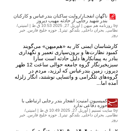
ناگهان انفجـار/روایت ساکنان بندرعباس و کارکنان
بندر شهید رجایی از حادثه مهیب دیروز
by
روزنامه هم میهن
|
آوریل 27, 2025 10:53 ق.ظ
|
امنیتی/
نظامی
,
بحران داخلی
,
بلندگو
,
تیتر1
,
حوزه خلیج فارس
,
خبر
روز
کارشناسان ایمنی کار به «هم‌‏میهن» می‏‌‌گویند
کمبود نظارت‌‏ها و برون‌‏سپاری تعمیر و نگهداری
بنادر به پیمانکارها دلیل حادثه است سارا
سبزیخبرنگار گروه جامعه حوالی ساعت 12 ظهر
دیروز، زمین بندرعباس که لرزید، مردم در
گروه‌های تلگرامی و واتساپی نوشتند، انگار زلزله‌
آمده اما...
کمیسیون امنیت: انفجار بندر رجایی ارتباطی با
حوزه دفاعی ندارد
by
سایت تسنیم
|
آوریل 27, 2025 10:49 ق.ظ
|
امنیتی/
نظامی
,
بحران داخلی
,
بلندگو
,
تیتر1
,
حوزه خلیج فارس
,
خبر
روز