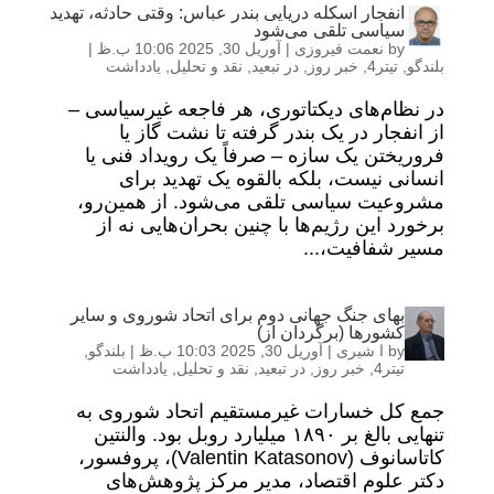
انفجار اسکله دریایی بندر عباس: وقتی حادثه، تهدید
سیاسی تلقی می‌شود
by
نعمت فیروزی
|
آوریل 30, 2025 10:06 ب.ظ
|
بلندگو
,
تیتر4
,
خبر روز
,
در تبعید
,
نقد و تحلیل
,
یادداشت
در نظام‌های دیکتاتوری، هر فاجعه‌ غیرسیاسی –
از انفجار در یک بندر گرفته تا نشت گاز یا
فروریختن یک سازه – صرفاً یک رویداد فنی یا
انسانی نیست، بلکه بالقوه یک تهدید برای
مشروعیت سیاسی تلقی می‌شود. از همین‌رو،
برخورد این رژیم‌ها با چنین بحران‌هایی نه از
مسیر شفافیت،...
بهای جنگ جهانی دوم برای اتحاد شوروی و سایر
کشورها (برگردان از)
by
ا شیری
|
آوریل 30, 2025 10:03 ب.ظ
|
بلندگو
,
تیتر4
,
خبر روز
,
در تبعید
,
نقد و تحلیل
,
یادداشت
جمع کل خسارات غیرمستقیم اتحاد شوروی به
تنهایی بالغ بر ١٨٩٠ میلیارد روبل بود. والنتین
کاتاسانوف (Valentin Katasonov)، پروفسور،
دکتر علوم اقتصاد، مدیر مرکز پژوهش‌های