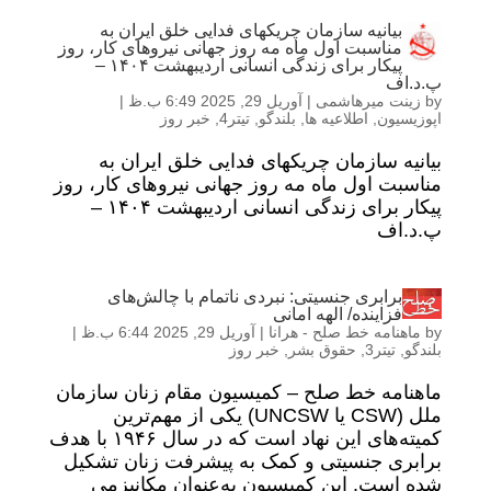
بیانیه سازمان چریکهای فدایی خلق ایران به
مناسبت اول ماه مه روز جهانی نیروهای کار، روز
پیکار برای زندگی انسانی اردیبهشت ۱۴۰۴ –
پ.د.اف
by
زینت میرهاشمی
|
آوریل 29, 2025 6:49 ب.ظ
|
اپوزیسیون
,
اطلاعیه ها
,
بلندگو
,
تیتر4
,
خبر روز
بیانیه سازمان چریکهای فدایی خلق ایران به
مناسبت اول ماه مه روز جهانی نیروهای کار، روز
پیکار برای زندگی انسانی اردیبهشت ۱۴۰۴ –
پ.د.اف
برابری جنسیتی: نبردی ناتمام با چالش‌های
فزاینده/ الهه امانی
by
ماهنامه خط صلح - هرانا
|
آوریل 29, 2025 6:44 ب.ظ
|
بلندگو
,
تیتر3
,
حقوق بشر
,
خبر روز
ماهنامه خط صلح – کمیسیون مقام زنان سازمان
ملل (CSW یا UNCSW) یکی از مهم‌ترین
کمیته‌های این نهاد است که در سال ۱۹۴۶ با هدف
برابری جنسیتی و کمک به پیشرفت زنان تشکیل
شده است. این کمیسیون به‌عنوان مکانیزمی