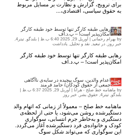
برای ترویج، گزارش و نظارت بر مسایل مربوط
به حقوق سیاسی، اقتصادی،...
رهایی طبقه کارگر تنها توسط خود طبقه کارگر
امکان‌پذیر است! – پ.د.اف
by
بهرام رحمانی
|
آوریل 29, 2025 6:40 ب.ظ
|
بلندگو
,
تیتر4
,
خبر روز
,
در تبعید
,
نقد و تحلیل
,
یادداشت
رهایی طبقه کارگر تنها توسط خود طبقه کارگر
امکان‌پذیر است! – پ.د.اف
اعدام والدین، سوگ پیچیده در سایه‌ی ناآگاهی
جمعی از حقوق کودکان/ حامد فرمند
by
ماهنامه خط صلح - هرانا
|
آوریل 29, 2025 6:37 ب.ظ
|
بلندگو
,
تیتر4
,
حقوق بشر
,
خبر روز
ماهنامه خط صلح – معمولاً از زمانی که اتهام والد
دستگیرشده روشن می‌شود، یا حتی از لحظه‌ی
دستگیری و به‌خاطر جرم انتسابی، سوگواری
کودک و خانواده‌ی فرد دستگیرشده آغاز می‌گردد.
این سوگواری که می‌تواند شکل سوگ