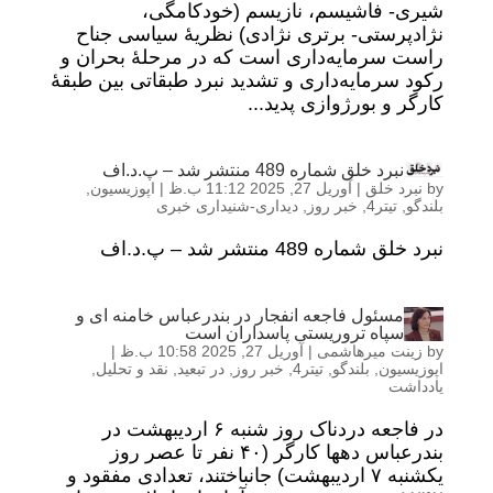
شیری- فاشیسم، نازیسم (خودکامگی،
نژادپرستی- برتری نژادی) نظریۀ سیاسی جناح
راست‌ سرمایه‌داری است که در مرحلۀ بحران و
رکود سرمایه‌داری و تشدید نبرد طبقاتی بین طبقۀ
کارگر و بورژوازی پدید...
نبرد خلق شماره 489 منتشر شد – پ.د.اف
by
نبرد خلق
|
آوریل 27, 2025 11:12 ب.ظ
|
اپوزیسیون
,
بلندگو
,
تیتر4
,
خبر روز
,
دیداری-شنیداری خبری
نبرد خلق شماره 489 منتشر شد – پ.د.اف
مسئول فاجعه انفجار در بندرعباس خامنه ای و
سپاه تروریستی پاسداران است
by
زینت میرهاشمی
|
آوریل 27, 2025 10:58 ب.ظ
|
اپوزیسیون
,
بلندگو
,
تیتر4
,
خبر روز
,
در تبعید
,
نقد و تحلیل
,
یادداشت
در فاجعه دردناک روز شنبه ۶ اردیبهشت در
بندرعباس دهها کارگر (۴۰ نفر تا عصر روز
یکشنبه ۷ اردیبهشت) جانباختند، تعدادی مفقود و