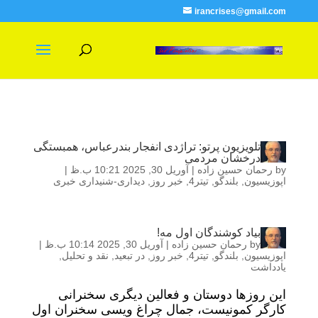
irancrises@gmail.com
تلویزیون پرتو: تراژدی انفجار بندرعباس، همبستگی
درخشان مردمی
by
رحمان حسین زاده
|
آوریل 30, 2025 10:21 ب.ظ
|
اپوزیسیون
,
بلندگو
,
تیتر4
,
خبر روز
,
دیداری-شنیداری خبری
بیاد کوشندگان اول مه!
by
رحمان حسین زاده
|
آوریل 30, 2025 10:14 ب.ظ
|
اپوزیسیون
,
بلندگو
,
تیتر4
,
خبر روز
,
در تبعید
,
نقد و تحلیل
,
یادداشت
این روزها دوستان و فعالین دیگری سخنرانی
کارگر کمونیست، جمال چراغ ویسی سخنران اول