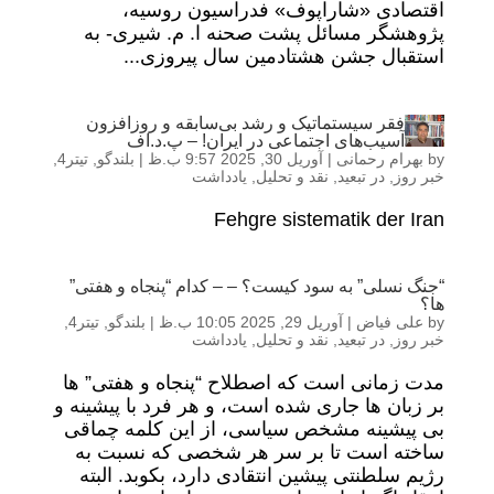
اقتصادی «شاراپوف» فدراسیون روسیه،
پژوهشگر مسائل پشت صحنه ا. م. شیری- به
استقبال جشن هشتادمین سال پیروزی...
فقر سیستماتیک و رشد بی‌سابقه و روزافزون
آسیب‌های اجتماعی در ایران! – پ.د.اف
by
بهرام رحمانی
|
آوریل 30, 2025 9:57 ب.ظ
|
بلندگو
,
تیتر4
,
خبر روز
,
در تبعید
,
نقد و تحلیل
,
یادداشت
Fehgre sistematik der Iran
“جنگ نسلی” به سود کیست؟ – – کدام “پنجاه و هفتی”
ها؟
by
علی فیاض
|
آوریل 29, 2025 10:05 ب.ظ
|
بلندگو
,
تیتر4
,
خبر روز
,
در تبعید
,
نقد و تحلیل
,
یادداشت
مدت زمانی است که اصطلاح “پنجاه و هفتی” ها
بر زبان ها جاری شده است، و هر فرد با پیشینه و
بی پیشینه مشخص سیاسی، از این کلمه چماقی
ساخته است تا بر سر هر شخصی که نسبت به
رژیم سلطنتی پیشین انتقادی دارد، بکوبد. البته