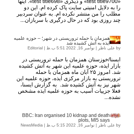
«test title9700» و دیگری «test title698». اینها
را به دلایل امنیتی سایت پاک کرده ام. این دو
مطلب را من منتشر نکرده ام. به عنوان سردبیر
چند روزی بود که در حال درگیری با سربازان...
همزمان با حمله تروریستی در شهر؛ – حوزه علمیه
ایذه به آتش کشیده شد
by
علی ناظر
|
نوامبر 16, 2022 5:51 ب.ظ
|
Editorial
ایسنا/خوزستان همزمان با حمله تروریستی در
بازار ایذه، حوزه علمیه این شهر به آتش کشیده
شد. امروز ۲۵ آبان ماه همزمان با حمله
تروریستی به بازار مرکزی ایذه، حوزه علمیه این
شهر نیز به آتش کشیده شد. به گزارش ایسنا،
فعلا جزییات آسیب به حوزه علمیه ایذه مشخص
نشده...
BBC: Iran organised 10 kidnap and death
plots, MI5 says
by
علی ناظر
|
نوامبر 16, 2022 5:15 ب.ظ
|
NewsMedia