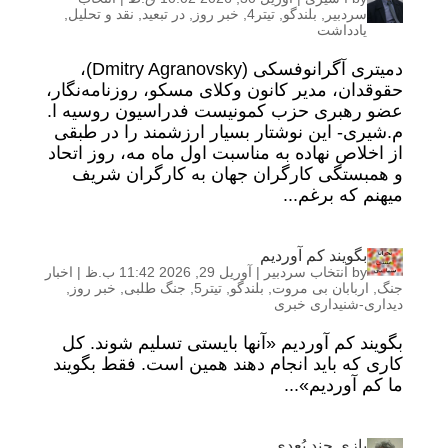
سردبیر
,
بلندگو
,
تیتر4
,
خبر روز
,
در تبعید
,
نقد و تحلیل
,
یادداشت
دمیتری آگرانوفسکی (Dmitry Agranovsky)،
حقوقدان، مدیر کانون وکلای مسکو، روزنامه‌نگار،
عضو رهبری حزب کمونیست فدراسیون روسیه ا.
م.شیری- این نوشتار بسیار ارزشمند را در طبقی
از اخلاص نهاده به مناسبت اول ماه مه، روز اتحاد
و همبستگی کارگران جهان به کارگران شریف
میهنم که برغم...
بگویند کم آوردیم
by
انتخاب سردبیر
|
آوریل 29, 2026 11:42 ب.ظ
|
اخبار
جنگ
,
اربابان بی مروت
,
بلندگو
,
تیتر5
,
جنگ طلبی
,
خبر روز
,
دیداری-شنیداری خبری
بگویند کم آوردیم «آنها بایستی تسلیم شوند. کل
کاری که باید انجام دهند همین است. فقط بگویند
ما کم آوردیم»...
بازی چند بُعدی