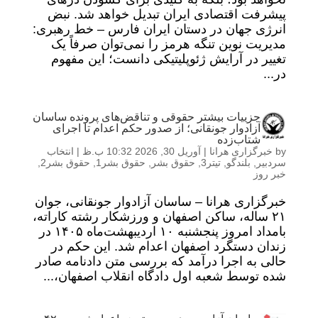
پیشرفت اقتصادی ایران تبدیل خواهد شد. نبض
انرژی جهان در دستان ایران فارس – خط رهبری:
مدیریت نوین تنگه هرمز را نمی‌توان صرفاً یک
تغییر در آرایش ژئوپلیتیکی دانست؛ این مفهوم
در...
جزییات بیشتر حقوقی و تناقض‌های پرونده ساسان
آزادوار جونقانی؛ از صدور حکم اعدام تا اجرای
شتاب‌زده
by
خبرگزاری هرانا
|
آوریل 30, 2026 10:32 ب.ظ
|
انتخاب
سردبیر
,
بلندگو
,
تیتر3
,
حقوق بشر
,
حقوق بشر1
,
حقوق بشر2
,
خبر روز
خبرگزاری هرانا – ساسان آزادوار جونقانی، جوان
۲۱ ساله، ساکن اصفهان و ورزشکار رشته کاراته،
بامداد امروز پنجشنبه ۱۰ اردیبهشت‌ماه ۱۴۰۵ در
زندان دستگرد اصفهان اعدام شد. این حکم در
حالی به اجرا درآمد که بررسی متن دادنامه صادر
شده توسط شعبه اول دادگاه انقلاب اصفهان،...