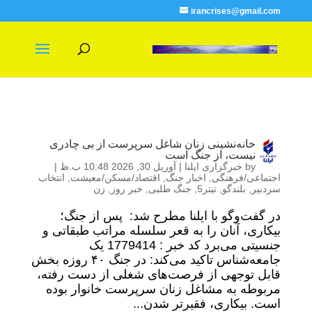
irancrises@gmail.com
خانه‌نشینی زنان شاغل سرپرست از بی چادری
نیست، از جنگ است
by
خبرگزاری ایلنا
|
آوریل 30, 2026 10:48 ب.ظ
|
اجتماعی/فرهنگی
,
اخبار جنگ
,
اقتصاد/مسکن/معیشت
,
انتخاب
سردبیر
,
بلندگو
,
تیتر5
,
جنگ طلبی
,
خبر روز
,
زن
در گفت‌وگو با ایلنا مطرح شد: پس از جنگ؛
بیکاری، آنان را به قعر سلسله مراتب طبقاتی و
جنسیتی می‌برد کد خبر : 1779414 یک
جامعه‌شناس تاکید می‌کند: در جنگ ۴۰ روزه بخش
قابل توجهی از فرصت‌های شغلی از دست رفته،
مربوطه به مشاغل زنان سرپرست خانوار بوده
است. بیکاری، فقیرتر شدن...