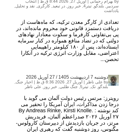
by
بهرام رحمانی
|
آوریل 27, 2026 8:44 ق.ظ
|
انتخاب
سردبیر
,
بلندگو
,
تیتر4
,
خبر روز
,
در تبعید
,
کارگری
,
نقد و تحلیل
,
یادداشت
تعدادی از کارگر معدن ترکیه، که ماه‌هاست از
دریافت دستمزد قانونی خود محروم مانده‌اند، در
پی بی‌تفاوتی کارفرما و سکوت معنادار نهادهای
دولتی که در تضاد منافع همواره در کنار سرمایه
ایستاده‌اند، پس از ۱۸۰ کیلومتر راهپیمایی
اعتراضی، مقابل وزارت انرژی ترکیه در آنکارا
تحصن...
دوشنبه 7 اردیبهشت 1405 / 27 آوریل 2026
by
علی ناظر
|
آوریل 27, 2026 8:36 ق.ظ
|
اخبار جنگ
,
بلندگو
,
تک
,
تیتر5
,
جنگ طلبی
,
خبر روز
,
علی ناظر
رویترز: مرتس رئیس دولت آلمان می گوید با
درجا زدن مذاکرات، ایران آمریکا را تحقیر می
کند نوشته : By Andreas Rinke, Kirsti Knolle.
۲۷ آوریل ۲۰۲۶ صدراعظم آلمان، فریدریش
مرتز، در جریان بازدیدش از دبیرستان کارولوس-
مگنوس، روز دوشنبه گفت که رهبری ایران