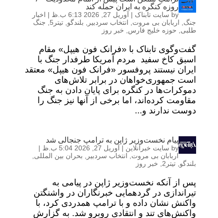
روزه کنگره به ایران حمله کند
by
سایت تابناک
|
آوریل 27, 2026 6:13 ب.ظ
|
اخبار
جنگ
,
اربابان بی مروت
,
انتخاب سردبیر
,
بلندگو
,
تیتر5
,
جنگ
طلبی
,
حوزه خلیج فارس
,
خبر روز
گفت‌و‌گوی تابناک با «فرانک فون هیپل» مقام
اسبق کاخ سفید مردم آمریکا طرفدار جنگ با
ایران نیستند پروفسور «فرانک فون هیپل» معتقد
است جمهوری‌خواهان در برابر تلاش‌های
دموکرات‌ها در کنگره برای پایان دادن به جنگ
مقاومت کرده‌اند، اما برخی از آنها نیز جنگ را
دوست ندارند و...
پیام نخست‌وزیر ژاپن به ترامپ جنجالی شد
by
سایت خبرآنلاین
|
آوریل 27, 2026 5:04 ب.ظ
|
اربابان بی مروت
,
انتخاب سردبیر
,
بحران بین المللی
,
بلندگو
,
تیتر2
,
خبر روز
پس از آنکه نخست‌وزیر ژاپن در پیامی به
تیراندازی در گردهمایی خبرنگاران در واشنگتن
واکنش نشان داده و با ترامپ همدردی کرد، با
واکنش‌های تند و انتقادی روبرو شد. به گزارش