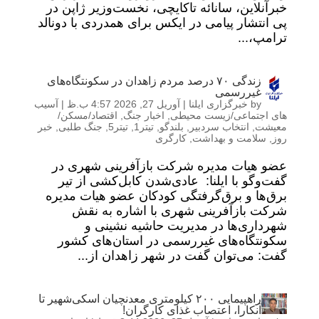
خبرآنلاین، سانائه تاکایچی، نخست‌وزیر ژاپن در
پی انتشار پیامی در ایکس برای همدردی با دونالد
ترامپ،...
زندگی ٧٠ درصد مردم زاهدان در سکونتگاه‌های
غیررسمی
by
خبرگزاری ایلنا
|
آوریل 27, 2026 4:57 ب.ظ
|
آسیب
های اجتماعی/زیست محیطی
,
اخبار جنگ
,
اقتصاد/مسکن/
معیشت
,
انتخاب سردبیر
,
بلندگو
,
تیتر1
,
تیتر5
,
جنگ طلبی
,
خبر
روز
,
سلامت و بهداشت
,
کارگری
عضو هیات مدیره شرکت بازآفرینی شهری در
گفت‌وگو با ایلنا: عادی‌شدن کابل‌کشی از تیر
برق‌ها و برق‌گرفتگی کودکان عضو هیات مدیره
شرکت بازآفرینی شهری با اشاره به نقش
شهرداری‌ها در مدیریت حاشیه نشینی و
سکونتگاه‌های غیررسمی در استان‌های کشور
گفت: می‌توان گفت در شهر زاهدان از...
راهپیمایی ۲۰۰ کیلومتری معدنچیان اسکی‌شهیر تا
آنکارا، اعتصاب غذای کارگران!