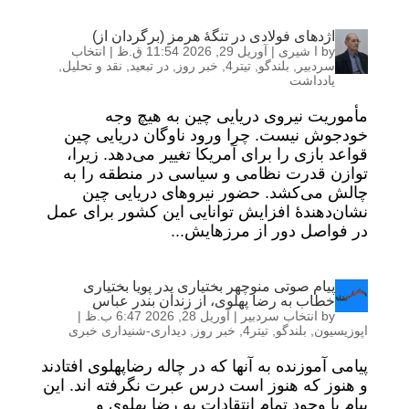
اژدهای فولادی در تنگۀ هرمز (برگردان از)
by
ا شیری
|
آوریل 29, 2026 11:54 ق.ظ
|
انتخاب
سردبیر
,
بلندگو
,
تیتر4
,
خبر روز
,
در تبعید
,
نقد و تحلیل
,
یادداشت
مأموریت نیروی دریایی چین به هیچ وجه
خودجوش نیست. چرا ورود ناوگان دریایی چین
قواعد بازی را برای آمریکا تغییر می‌دهد. زیرا،
توازن قدرت نظامی و سیاسی در منطقه را به
چالش می‌کشد. حضور نیروهای دریایی چین
نشان‌دهندۀ افزایش توانایی این کشور برای عمل
در فواصل دور از مرزهایش...
پیام صوتی منوچهر بختیاری پدر پویا بختیاری
خطاب به رضا پهلوی، از زندان بندر عباس
by
انتخاب سردبیر
|
آوریل 28, 2026 6:47 ب.ظ
|
اپوزیسیون
,
بلندگو
,
تیتر4
,
خبر روز
,
دیداری-شنیداری خبری
پیامی آموزنده به آنها که در چاله رضاپهلوی افتادند
و هنوز که هنوز است درس عبرت نگرفته اند. این
پیام با وجود تمام انتقادات به رضا پهلوی و