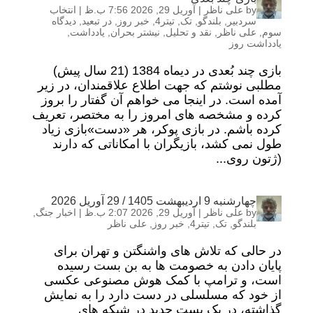
by
علی ناظر
|
آوریل 29, 2026 7:56 ب.ظ
|
انتخاب
سردبیر
,
بلندگو
,
تک
,
تیتر4
,
خبر روز
,
در تبعید
,
دیدگاه
سوم
,
علی ناظر
,
نقد و تحلیل
,
نیشتر بحران
,
یادداشت
,
یادداشت روز
بازی چند بُعدی در دیماه 1384 (21 سال پیش)
مطلبی نوشتم که جهت اطلاع علاقمندان، در زیر
آمده است. در اینجا می خواهم آن گفتار را بروز
کرده و مشخصه های امروز را به مختصر، تعریف
کرده باشم. در بازی پوکر، هر «دست»بازی زیاد
طول نمی کشد، بازیگران با امکاناتی که دارند
(ژتون روی...
چهارشنبه 9 اردیبهشت 1405 / 29 آوریل 2026
by
علی ناظر
|
آوریل 29, 2026 2:07 ب.ظ
|
اخبار جنگ
,
بلندگو
,
تک
,
تیتر4
,
خبر روز
,
علی ناظر
در حالی که تلاش های واشنگتن و تهران برای
پایان دادن به خصومت ها به بن بست رسیده
است، و ترامپ با کمک هوش مصنوعی عکسی
از خود که مسلسلی در دست دارد را به نمایش
گذاشته، در یک پست جدید در شبکه های