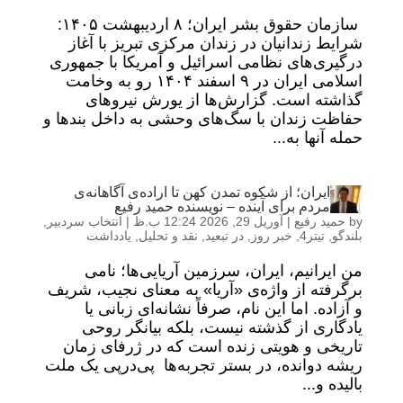
سازمان حقوق بشر ایران؛ ۸ اردیبهشت ۱۴۰۵:
شرایط زندانیان در زندان مرکزی تبریز با آغاز
درگیری‌های نظامی اسرائیل و آمریکا با جمهوری
اسلامی ایران در ۹ اسفند ۱۴۰۴ رو به وخامت
گذاشته است. گزارش‌ها از یورش نیروهای
حفاظت زندان با سگ‌های وحشی به داخل بندها و
حمله آنها به...
ایران؛ از شکوه تمدن کهن تا اراده‌ی آگاهانه‌ی
مردم برای آینده – نویسنده حمید رفیع
by
حمید رفیع
|
آوریل 29, 2026 12:24 ب.ظ
|
انتخاب سردبیر
,
بلندگو
,
تیتر4
,
خبر روز
,
در تبعید
,
نقد و تحلیل
,
یادداشت
من ایرانیم، ایران، سرزمین آریایی‌ها؛ نامی
برگرفته از واژه‌ی «آریا» به معنای نجیب، شریف
و آزاده. اما این نام، صرفاً نشانه‌ای زبانی یا
یادگاری از گذشته نیست، بلکه بیانگر روحی
تاریخی و هویتی زنده است که در ژرفای زمان
ریشه دوانده، در بستر تجربه‌ها پی‌درپی یک ملت
بالیده و...