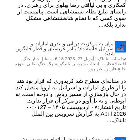
کمکاری و بی لیاقتی رضا پهلوی برای رهبری، در
راستای تبلیغ نظام ستمشاهی است. پیامیست از
سوی کسی که با نظام شاهشنشاهی مشکل
ندارد بلکه...
ایران به مرکزیت دریایی و بندری امارات و
اسرائیل خاتمه داد؛ بنادر عربستان و قطر جایگزین
شدند
by
سایت تابناک
|
آوریل 27, 2026 6:18 ب.ظ
|
اخبار جنگ
,
اقتصاد/تجارت
,
انتخاب سردبیر
,
بلندگو
,
تیتر5
,
جنگ طلبی
,
حوزه
خلیج فارس
,
خبر روز
در مقاله‌ای مطرح شد کریدوری که قرار بود هند
را از طریق امارات و اسرائیل به اروپا متصل کند،
در حال بازسازی از مسیر ریاض و دوحه است. نه
ابوظبی و نه تل‌آویو در مرکز آن قرار ندارند.
تاریخ انتشار:۰۷ ارديبهشت ۱۴۰۵ – ۰۰:۰۱27
April 2026 به گزارش سرویس بین الملل
تابناک،...
ترامپ ممکن است پیش از اتمام محدودیت ۶۰