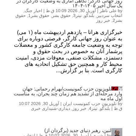
روز جهانی کارگر؛ نگاهی آماری به وضعیت کارگران در
یک سال اخیر ۱۴۰۵-۱۴۰۴
by
علی ناظر
|
آوریل 30, 2026 10:09 ق.ظ
|
اخبار جنگ
,
انتخاب سردبیر
,
بلندگو
,
تیتر3
,
حقوق بشر
,
حقوق بشر1
,
حقوق
بشر2
,
خبر روز
خبرگزاری هرانا – یازدهم اردیبهشت ماه (۱ می)
به عنوان روز جهانی کارگر، فرصتی دوباره برای
توجه به وضعیت جامعه کارگری کشور و معضلات
پرشمار آنان به خصوص در بحث حقوق و
دستمزد، مشکلات صنفی، معوقات مزدی، امنیت
محیط کار و همچنین حق تشکیل اتحادیه های
کارگری است. بنا بر گزارش...
تلویزیون حزب کمونیست/بهرام رحمانی: جهان
وارد مرحله‌ای از تشدید هم زمان چند بحران، به مناسبت
اول ماه مه
by
تلویزیون حزب کمونیست ایران
|
آوریل 30, 2026 10:07
ق.ظ
|
بلندگو
,
تیتر4
,
خبر روز
,
دیداری-شنیداری خبری
لنین، رهبر دنیای جدید (برگردان از)
by
ا شیری
|
آوریل 30, 2026 10:02 ق.ظ
|
انتخاب