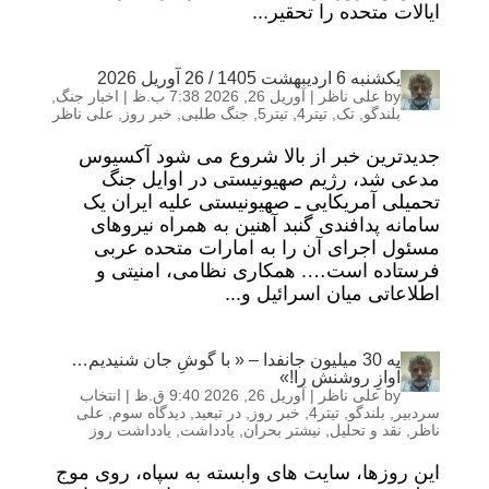
ایالات متحده را تحقیر...
یکشنبه 6 اردیبهشت 1405 / 26 آوریل 2026
by
علی ناظر
|
آوریل 26, 2026 7:38 ب.ظ
|
اخبار جنگ
,
بلندگو
,
تک
,
تیتر4
,
تیتر5
,
جنگ طلبی
,
خبر روز
,
علی ناظر
جدیدترین خبر از بالا شروع می شود آکسیوس
مدعی شد، رژیم صهیونیستی در اوایل جنگ
تحمیلی آمریکایی ـ صهیونیستی علیه ایران یک
سامانه پدافندی گنبد آهنین به همراه نیروهای
مسئول اجرای آن را به امارات متحده عربی
فرستاده است…. همکاری نظامی، امنیتی و
اطلاعاتی میان اسرائیل و...
به 30 میلیون جانفدا – « با گوشِ جان شنیدیم…
آوازِ روشنش را!»
by
علی ناظر
|
آوریل 26, 2026 9:40 ق.ظ
|
انتخاب
سردبیر
,
بلندگو
,
تیتر4
,
خبر روز
,
در تبعید
,
دیدگاه سوم
,
علی
ناظر
,
نقد و تحلیل
,
نیشتر بحران
,
یادداشت
,
یادداشت روز
این روزها، سایت های وابسته به سپاه، روی موج