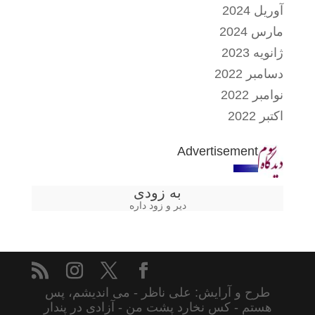
آوریل 2024
مارس 2024
ژانویه 2023
دسامبر 2022
نوامبر 2022
اکتبر 2022
Advertisement
به زودی
دیر و زود داره
طرح و آرایش: علی ناظر - می اندیشم، پس
هستم - کس نخارد پشت من - آزادی در پندار