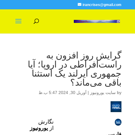
irancrises@gmail.com
گرایش روز افزون به
راست‌افراطی در اروپا؛ آیا
جمهوری ایرلند یک استثنا
باقی می‌ماند؟
by
سایت یورونیوز
|
آوریل 30, 2024 5:47 ب.ظ
نگارش
از
یورونیوز
فارسی