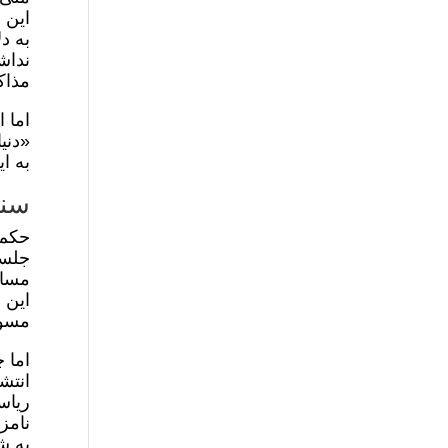
این 
به د
نداش
مذاک
اما 
«دنی
به ا
سنا
حکم 
جلسا
مسال
این 
مسوو
اما 
انتش
ریاس
نامز
به ش