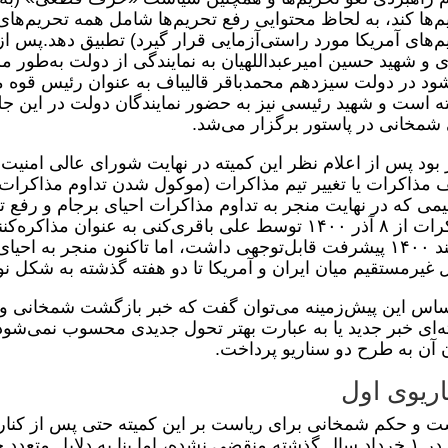
م‌ها کند، به لحاظ محتوایی رفع تحریم‌ها شامل همه تحریم‌ها
م‌های آمریکا مورد راستی‌آزمایی قرار گیرد) تطبیق دهد.پس ا
ی و شهید حسین امیرعبداللهیان به نمایندگی از دولت به‌طور 
ود در دولت سیزدهم محمدباقر قالیباف به عنوان رئیس قوه 
ه است و شهید رئیسی نیز به حضور نمایندگان دولت در این جل
شمخانی در پاستور برگزار می‌شد.
 بود پس از اعلام نظر این کمیته در نهایت شورای عالی امنیت م
 مذاکرات یا تغییر تیم مذاکرات (موکول شدن تداوم مذاکرات به
می که در نهایت منجر به تداوم مذاکرات احیای برجام و رفع 
مذاکرات از ۸ آذر ۱۴۰۰ توسط علی باقری‌کنی به عنوان 
اسفند ۱۴۰۰ پیشرفت قابل‌توجهی داشت، اما تاکنون منجر به 
غیرمستقیم میان ایران و آمریکا تا دو هفته گذشته به شکل ن
ساس این پیش‌زمینه می‌توان گفت که خبر بازگشت شمخانی و
‌ای خبر جدید یا به عبارت بهتر تحول جدیدی محسوب نمی‌ش
آن به طرح دو سناریو پرداخت.
ریوی اول
ت و حکم شمخانی برای ریاست بر این کمیته حتی پس از کنار 
ملی در ۱ خرداد سال گذشته منقضی نشده، اما بنا به دلایل م