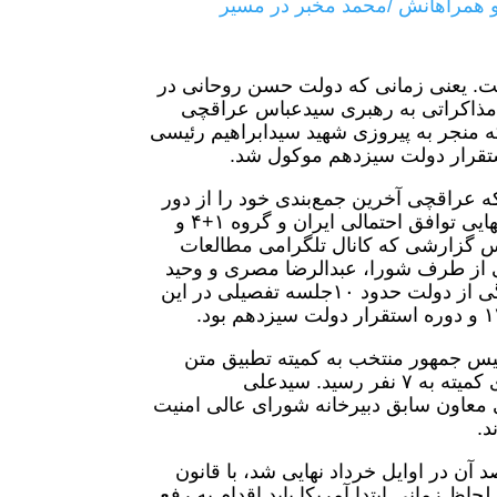
 همراهانش /محمد مخبر در مسیر
در تحولات هسته‌ای اوایل سال ۱۴۰۰ نهفته است. یعنی زمانی که دولت حسن روحانی در
م مذاکراتی به رهبری سیدعباس عراقچی
 این مذاکرات که تا قبل از برگزاری انتخابات ۲۸ خرداد ۱۴۰۰ که منجر به پیروزی شهید سیدابراهیم رئیسی
ستقرار دولت سیزدهم موکول شد.
ازدهم یعنی روزهای ابتدایی خرداد ۱۴۰۰ زمانی که عراقچی آخرین جمع‌بندی خود را از دور
آخر مذاکرات به شورای امنیت ملی تحویل داد، کمیته تطبیق متن نهایی توافق احتمالی ایران و گروه ۱+۴ و
 ابتدا متشکل از ۵ نفر بود. بر اساس گزارشی که کانال تلگرامی مطالعات
ی از طرف شورا، عبدالرضا مصری و وحید
جلال‌زاده از مجلس و علی‌اکبر صالحی و عباس عراقچی به نمایندگی از دولت حدود ١٠جلسه تفصیلی در این
رئیس جمهور منتخب به کمیته تطبیق متن
نهایی توافق احتمالی ایران و گروه ۱+۴ اضافه شدند و تعداد اعضای کمیته به ٧ نفر رسید. سیدعلی
معاون سابق دبیرخانه شورای عالی امنیت
د.
ه موظف بود پیش‌نویس توافق وین را که حدود ٩٠تا٩٥درصد آن در اوایل خرداد نهایی شد، با قانون
ظ زمانی ابتدا آمریکا باید اقدام به رفع