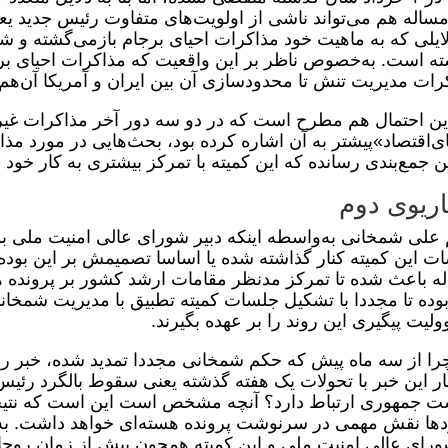
مساله هم می‌تواند ناشی از اولویت‌های متفاوت رئیس جدید یعنی 
لایلی که به ماهیت خود مذاکرات احیای برجام بازمی‌گشته و ش
ته است. به‌خصوص ناظر بر این واقعیت که مذاکرات احیای ب
رات مدیریت تنش تا محدودسازی آن بین ایران و آمریکا آن‌ه
این احتمال هم مطرح است که در دو سه دور آخر مذاکرات غیرم
ای‌اقتصاد»پیشتر به آن اشاره کرده بود، بحث‌هایی در مورد مذ
ین جمع‌بندی رسانده که این کمیته با تمرکز بیشتری به کار خود ا
ریوی دوم
علی شمخانی به‌واسطه اینکه دبیر شورای عالی امنیت ملی بود
ت این کمیته کنار گذاشته شده یا اساسا تصمیمش بر این بوده 
ه باعث شده تا تمرکز مدنظر مقامات ارشد کشور بر پرونده هست
بوده تا مجددا با تشکیل جلسات کمیته تطبیق با مدیریت شمخان
لیت پیگیری این روند را بر عهده بگیرند.
چرا از سه ماه پیش که حکم شمخانی مجددا تمدید شده، خبر رس
ار این خبر با تحولات یک هفته گذشته یعنی سقوط بالگرد رئیس‌
ت جمهوری ارتباط دارد؟ آنچه مشخص است این است که نتیج
دها نقش مهمی در سرنوشت پرونده هسته‌ای خواهد داشت. به ای
ورای عالی امنیت ملی و این کمیته همچون پیش از زمان روحا