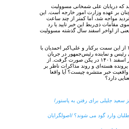
منتشر شد که دریابان علی شمخانی مسوولیت
مچنان بر عهده وزارت امور خارجه است. این
ردید مواجه شد، اما کمتر از چند ساعت
مقامات ذی‌ربط این خبر تایید یا رد
عنی از اواخر اسفند سال گذشته مسوولیت
دریابان شمخانی دبیر سابق شورای عالی امنیت ملی ۱ خرداد ۱۴۰۲ از این سمت برکنار و علی‌اکبر احمدیان با
ئیس و نماینده رئیس‌جمهور در جریان
مذاکره از سرگیری روابط با عربستان سعودی بود که این توافق در اسفند ۱۴۰۱ در پکن صورت گرفت. از
ر پرونده هسته‌ای و روند مذاکرات ناظر بر
 ماه باشیم. با این حال واقعیت خبر منتشره چیست؟ آیا واقعا
نایی دارد؟
 سعید جلیلی برای رفتن به پاستور/
بات ریاست جمهوری ۱۴۰۳ /کدام اصلاح طلبان وارد گود می شوند؟ /اصولگرایان