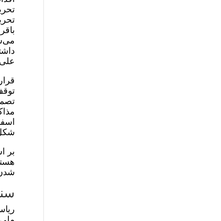
تحری
تحری
باقر
می‌ش
داشت
علی 
قرار
توقف
تصمی
شکل 
بر ا
هسته
شدن 
سنا
ریاس