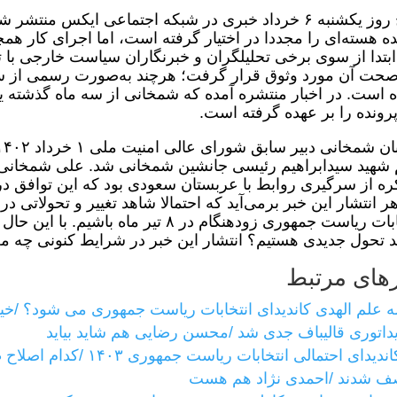
صبح روز یکشنبه ۶ خرداد خبری در شبکه اجتماعی ایکس 
ده هسته‌ای را مجددا در اختیار گرفته است، اما اجرای کار ه
ابتدا از سوی برخی تحلیلگران و خبرنگاران سیاست خارجی با ت
صحت آن مورد وثوق قرار گرفت؛ هرچند به‌صورت رسمی از سوی 
 است. در اخبار منتشره آمده که شمخانی از سه ماه گذشته ی
پرونده را بر عهده گرفته است.
شهید سیدابراهیم رئیسی جانشین شمخانی شد. علی شمخانی ر
ر انتشار این خبر برمی‌آید که احتمالا شاهد تغییر و تحولاتی د
انتخابات ریاست جمهوری زودهنگام در ۸ تیر
 تحول جدیدی هستیم؟ انتشار این خبر در شرایط کنونی چه مع
های مرتبط
ه علم الهدی کاندیدای انتخابات ریاست جمهوری می شود؟ /خیز
یداتوری قالیباف جدی شد /محسن رضایی هم شاید بیاید
۳۶ کاندیدای احتمالی انتخا
ف شدند /احمدی نژاد هم هست