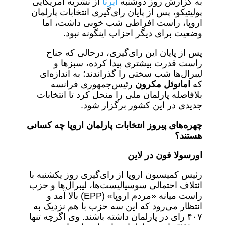
به گزارش روز دوشنبه
ایرنا
از نشریه آمریکایی
پولیتیکو، پس از پایان رای‌گیری انتخابات پارلمان
اروپا، راست افراطی شب خوبی داشت، اما
وضعیت برای دیگر احزاب اینگونه نبود.
پس از پایان این رای‌گیری، درحالی که جناح
راست قدرت بیشتری پیدا کرده، سبزها و
لیبرال‌ها شب سختی را گذراندند؛ به اندازه‌ای
که
امانوئل مکرون
رئیس‌جمهوری فرانسه
بلافاصله پارلمان ملی را منحل کرد تا انتخابات
جدیدی در این کشور برگزار شود.
چهره‌های پیروز انتخابات پارلمان اروپا چه کسانی
هستند؟
اورسولا فون در لاین
رئیس کمیسیون اروپا از رای‌گیری روز یکشنبه با
ائتلاف احتمالی سوسیالیست‌ها، لیبرال‌ها و حزب
راست میانه «مردم اروپا» (EPP) بالا آمد و
انتظار می‌رود که این سه حزب با هم نزدیک به
۴۰۷ رای در پارلمان داشته باشند. وی اگرچه تنها