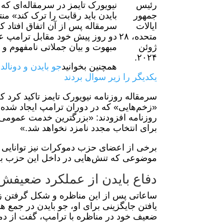
نیویورک تایمز در سرمقاله‌ای ک
بایدن باید رقابت را ترک کند» من
دو روز پیش خود مقابل ترامپ عمل
مبهوت و بیان جملاتی نامفهوم و
همچنین بخوانید
جو بایدن و دونال
یکدیگر را زیر سوال بردند
سرمقاله روزنامه نیویورک تایمز تاکید کرد 
«زخم‌هایی» که در دوران ترامپ ایجاد شده ب
روزنامه افزودند: «بزرگترین خدمت عمومی که
برای انتخاب مجدد نامزد نخواهد شد.»
برخی از اعضای حزب دموکرات نیز توانایی ب
موضوعی که تنش‌هایی در داخل این حزب به 
دفاع بایدن از عملکرد ضعیفش 
ساعاتی پس از این مناظره و شکل گرفتن زم
یافتن جایگزینی برای او، جو بایدن در جمع 
ضعیف خود در مناظره با ترامپ، گفت از 