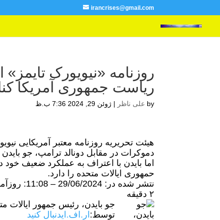
irancrises@gmail.com
روزنامه «نیویورک تایمز» ا
ریاست جمهوری آمریکا کنار
by
علی ناظر
|
ژوئن 29, 2024 7:36 ب.ظ
هیئت تحریریه روزنامه معتبر آمریکایی نیوی
دموکرات در مقابل دونالد ترامپ، جو بایدن 
اما بایدن با اعتراف به عملکرد ضعیف خود 
حمهوری ایالات متحده را دارد.
نتشر شده در:
29/06/2024 – 11:08
: روزآم
۲ دقیقه
جو بایدن، رئیس جمهور ایالات متحده، ۲۸ ژوئ
توسط:
ار.اف.ای
دنبال کنید