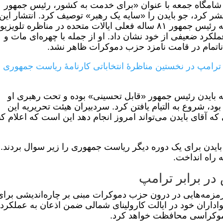
ه شامگاه جمعه با عنوان «برای خدمت به کشور، رئیس جمهور
تشر کرد، جو بایدن را «سایه یک رهبر» توصیف کرد. انتشار این
سرمقاله پس از آن اتفاق افتاد که رئیس جمهور ۸۱ ساله فعلی ایالات متحده در مناظره تلوی
کرد ضعیفی از خود نشان داد. او از جمله با چهره‌ای مات و
 ناتمام در قامت نامزد حزب دموکرات ظاهر نشد.
د ترامپ در نخستین مناظرۀ انتخاباتی کارنامۀ ریاست جمهوری
که بایدن رئیس جمهور «قابل تحسینی» بوده و تحت رهبری او
ود، شروع به التیام یافتن کرد. سردبیران هیئت تحریریه این
 آقای بایدن می‌تواند امروز انجام دهد این است که اعلام کن
ایدن برای یک دوره دیگر ریاست جمهوری را زیر سوال بردند.
راه انداخت.
در برابر ترامپ
زمه‌هایی در درون حزب دموکرات مبنی بر چاره‌اندیشی برای
هواداران خود در ایالت کارولینای شمالی ضمن اذعان به عملکرد
دموکراسی محافظت خواهد کرد.