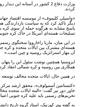
وزارت دفاع 2 کشور در آستانه این
کردند.
«واسیلی کلیموف» از موسسه اقتصاد جهانی و 
دیگر تاکید کرد که به سیاست بازدارندگی هست
پاسخ مشابه به هرگونه حمله از سوی کره شم
تسلیحات هسته‌ای آمریکا در خاک کره جنوبی
در این میان، ماریا زاخارووا سخنگوی رسم
هسته‌ای مشترک بین ایالات متحده و کره جن
آن مهار استراتژیک روسیه و چین است.»
ایزوستیا همچنین نوشت سئول این را پنهان 
همکاری بین روسیه و کره شمالی انتقاد کر
در همین حال، ایالات متحده مخالف توسعه 
«کنستانتین آسمولوف»، محقق ارشد مرکز مط
خاور دور نیز گفت: «البته ایالات متحده مخا
تحریم‌های رسمی باید علیه کره جنوبی اعما
به گفته پیتر کوزنیک، استاد گروه تاریخ دان