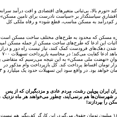
«تورم بالا، بی‌ثباتی متغیر‌های اقتصادی و افت درآمد سرانه
پافشاری سیاستگذار بر «سیاست نادرست برای تامین مسکن»
 کم‌درآمد به مسکن مناسب، قطع شود» و رفاه ملکی کل
حوزه مسکن که محدود به طرح‌های مختلف ساخت مسکن است،
ات این ادعا که طرح‌های ساخت مسکن از جمله مسکن امید
ر شدن دهک‌های فرودست کمک کنند، نیاز نیست راه دور و دراز
برویم، فقط ذکر یک نمونه ساده به عنوان شاهد ادعا کفایت می‌کند؛ در محاسبه بازپرداخت تسهیلات ۷۰۰
وانِ «نهضت ملی مسکن» به این نتیجه می‌رسیم که متقاضی با
دوره ۲۰ ساله ماهانه ۱۰ میلیون و ۸۰۳ هزار تومان اقساط پرداخت کند. کل بازپرداخت وام مذکور در
سال بیستم حدود ۲ میلیارد و
ان ایران پوپلین رشت، مردم عادی و مزدبگیران که از پس
پرداخت اجاره خانه 
ن را بپردازند!
او ادامه می‌دهد: فرض کنید کارگری ماهی ۱۸ میلیون تومان حقوق می‌گیرد، این کارگر کف‌بگیر هم نیست