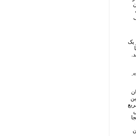
مان
ی
 یک
.
ن
است. این
ربع
فرض
 اینجا
ن