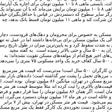
یک کارگر متخصص است؛ خب در بهترین حالت، بایستی ماهی ۸ تا ۱۰ میلیون تومان برای اجاره یک آپارت
۷۰ متری بپردازد و بازهم در بهترین حالت ماهی ۸ تا ۱۰ میلیون تومان برایش می‌ماند که با آن نمی‌تواند یک
کارگر سایر سطوح که دستمزدش در قیاس با حداقل‌بگیران خیل
بهتر است، چطور در طرح نهضت ملی مسکن شرکت کند و ماهی ۱۱ میلیون تومان قسط بانک بدهد، چه
ین مسکن به خصوص برای محرومان و دهک‌های فرودست، دچار
 یک میلیون مسکن برای بی‌خانه‌ها داشتند اما در عمل نه تنها
 شدت سقوط کرد و به پایین‌ترین میزان در طول تاریخ رسید
حالا زمان انتظار برای خانه‌دار شدنِ مزدبگیران به ۵۰۰ سال و حتی بالاتر رسیده است. به گفته مجید
ی اخیر هیچ‌کدام از مولفه‌های مسکن تقویت نشده‌اند؛ به
».
شوخی نیست، زمان انتظار صاحب‌ خانه شدنِ کارگران ۵۰۰ سال است! مدتی‌ست که قیمت هر مترمربع
 مرزهای تحمل را پشت سر گذاشته است؛ داده‌های بازار نشا
می‌دهد که در تیرماه امسال، قیمت هر متر مربع مسکن در تهران، میانگین ۸۶ میلیون تومان بوده 
یمت‌های بالاتری را ثبت کرده اند مثلاً متوسط قیمت هر متر م
مسکن در منطقه ۱، بیش از ۱۳۰ میلیون تومان است. اگر همان ۸۶ میلیون تومان را مبنا قرار دهیم و 
کنیم یک کارگر حداقل‌بگیر که صاحب فرزند و عائله است در هر ماه ۱۲ میلیون تومان دستمزد می‌گیرد،
یک معادله‌ی به شدت نابرابر و ناعادلانه ترسیم می‌شود. قیمت هر متر مسکن در تهران، بیش از ۷ برابر
 یک کارگر است! ۷ ماه دستمزد کامل و دست نخورده‌ی یک کارگر فقط یک متر مربع مسک