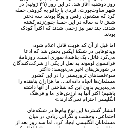
روز دوشنبه آغاز شد. در این روز (۲٩ ژوئیه) در
شهر ساوت‌پورت، فردی با چاقو به گروهی حمله
کرد که مشغول رقص و یوگا بودند. سه دختر
شش تا نه ساله در این حملۀ جنون‌زده کشته
شدند. چند نفر نیز زخمی شدند که اکثراً کودک
بودند.
اما قبل از آن که هویت قاتل اعلام شود،
ویدئوهایی در شبکۀ ایکس پخش شد که ادعا
می‌کرد قاتل، یک پناهندۀ سوری است. روزنامۀ
فرانسوی لوموند به نقل از یکی از شرکت‌کنندگان
در شورش‌های اخیر می‌نویسد: «اکثر
سوءقصدهای تروریستی را در این کشور
مسلمان‌ها انجام داده‌اند… ما هزاران پناهنده را
می‌پذیریم بدون این که شناختی از آنها داشته
باشیم؛ اکثر آنها به ارزش‌های ما و فرهنگ
انگلیسی احترام نمی‌گذارند.»
انتشار گستردۀ این نوع پیام‌ها در شبکه‌های
اجتماعی، وحشت و نگرانی زیادی در میان
مسلمانان انگلیسی ایجاد کرد. اما سه روز بعد از