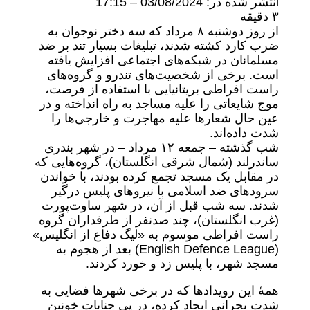
lنتشر شده در:
03/08/2024 – 17:15
۳ دقیقه
از روز دوشنبه ٨ مرداد که سه دختر نوجوان به
ضرب کارد کشته شدند، تبلیغات بسیار تند بر ضد
مسلمانان در شبکه‌های اجتماعی افزایش یافته
است. برخی از شخصیت‌های تندرو و گروه‌های
راست افراطی بریتانیایی با استفاده از فرصت،
موج شایعاتی را علیه مساجد به راه انداخته و در
عین حال شعارها علیه مهاجرت و خارجی‌ها را
شدت داده‌اند.
شب گذشته – جمعه‌ ۱۲ مرداد – در شهر بندری
ساندرلند (شمال شرقی انگلستان)، گروه‌هایی که
در مقابل یک مسجد تجمع کرده بودند، با خواندن
سرودهای ضد اسلامی با نیروهای پلیس درگیر
شدند. سه شب قبل از آن، در شهر ساوت‌پورت
(غرب انگلستان)، چند صدنفر از طرفداران گروه
راست افراطی موسوم به «لیگ دفاع از انگلیس»
(English Defence League) بعد از هجوم به
مسجد شهر، با پلیس زد و خورد کردند.
همۀ این رویدادها که در برخی شهرها فضایی به
شدت بحرانی ایجاد کرده، در پی جنایات خونین