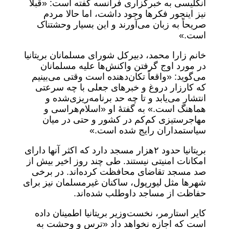
انگلیسی به خبرگزاری فرانسه گفته است: «قبلاً
نیز اینجور فکرها وجود داشت، اما حالا مردم
صریحاً به زبان می‌آورند و این بسیار وحشتناک
است.»
خانم زارا محمد، دبیرکل شورای مسلمانان بریتانیا
در مورد اوج گرفتن واکنش‌ها علیه مسلمانان
می‌گوید: «واقعاً تکان‌دهنده است وقتی می‌بینیم
که کارزار دروغ و خبرهای جعلی با چه سرعتی
انتشار می‌یابد و تا چه حد برنامه‌ریزی‌شده و
هماهنگ است.» به گفتۀ او «اسلام‌هراسی و
مهاجرستیزی کم‌کم در کشور و حتی در میان
سیاستمداران رایج شده است.»
بریتانیا حدود ۲‌هزار مسجد دارد که اکثر آنها دارای
امکانات امنیتی نیستند. طی چند روز اخیر بیش از
صد مسجد تقاضای محافظت کرده‌اند. در برخی
شهرها مثل لیورپول، ساکنان غیرمسلمان نیز برای
حفاظت از مساجد داوطلب شده‌اند.
کا‌یر استارمر، نخست‌وزیر بریتانیا اطمینان داده
است که اجازه نخواهد داد «ترس و وحشت به