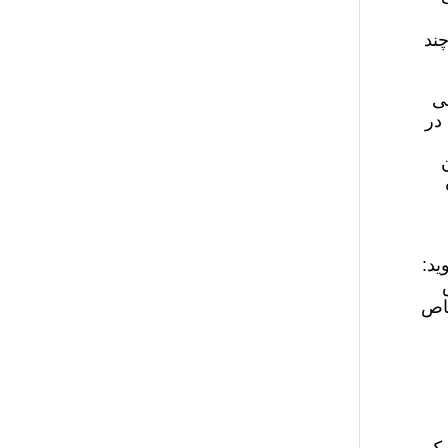
چند
لی
 در
ید:
 خاص