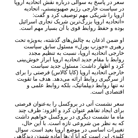
سعر در پاسخ به سوالی درباره نقش اتحادیه اروپا
در سیاست خارجی رژیم صهیونیستی، اتحادیه
اروپا را شریکی مهم توصیف کرد و گفت:
«اتحادیه اروپا بزرگ‌ترین شریک تجاری اسرائیل
بوده و حفظ روابط قوی با آن بسیار مهم است.
او ضمن اذعان به چالش‌های گذشته، به‌ویژه تحت
رهبری «جوزپ بورل» مسئول سابق سیاست
خارجی اتحادیه اروپا، نسبت به تنظیم مجدد
روابط با مقام جدید اتحادیه اروپا ابراز خوش‌بینی
کرد و اظهار داشت: مسئول جدید سیاست
خارجی اتحادیه اروپا (کایا کالاس) فرصتی را برای
از سرگیری روابط ارائه می‌دهد. هدف ما تقویت
نه تنها روابط دیپلماتیک، بلکه روابط علمی و
اقتصادی است.
سعر نشست آتی در بروکسل را به‌عنوان فرصتی
برای ایجاد تفاهم عنوان کرد و افزود: ظرف چند
ماه ما نشست دیگری در بروکسل خواهیم داشت
که به نظر من شروعی تازه است. با این حال،
تغییرات اساسی در موضع اروپا بعید است. سوال
کلیدی این است که آیا آن‌ها آماده شنیدن دیدگاهی