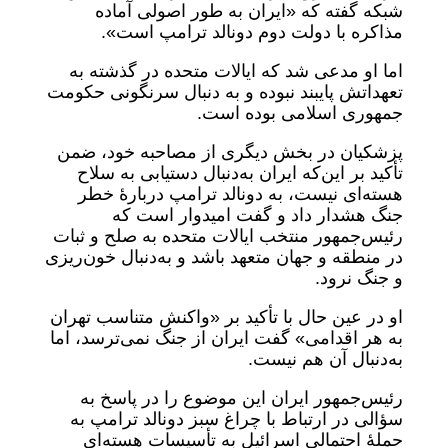
شبکه گفته که «ایران به طور اصولی آماده
مذاکره با دولت دوم دونالد ترامپ است».
اما او مدعی شد که ایالات متحده در گذشته به
تعهداتش پایبند نبوده و به دنبال سرنگونی حکومت
جمهوری اسلامی بوده است.
پزشکیان در بخش دیگری از مصاحبه خود، ضمن
تأکید بر این‌که ایران به‌دنبال دستیابی به سلاح
هسته‌ای نیست، به دونالد ترامپ دربارۀ خطر
جنگ هشدار داد و گفت امیدوار است که
رئیس‌جمهور منتخب ایالات متحده به صلح و ثبات
در منطقه و جهان متعهد باشد و به‌دنبال خون‌ریزی
و جنگ نرود.
او در عین حال با تأکید بر «واکنش متناسب تهران
به هر اقدامی» گفت ایران از جنگ نمی‌ترسد،‌ اما
به‌دنبال آن هم نیست.
رئیس‌جمهور ایران این موضوع را در پاسخ به
سؤالی در ارتباط با چراغ سبز دونالد ترامپ به
حملۀ احتمالی اسرائیل به تأسیسات هسته‌ای