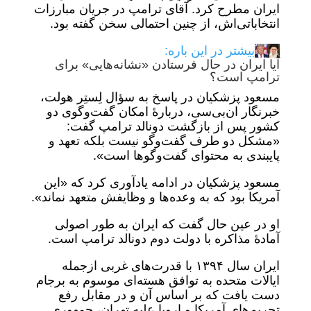
ایران مطرح کرد. آقای ترامپ در جریان مبارزات
انتخاباتی‌اش، از چنین احتمالی سخن گفته بود.
بیشتر در این باره:
آیا ایران در حال فرستادن «نشانه‌هایی» برای
ترامپ است؟
مسعود پزشکیان در پاسخ به سؤال لِستِر هولت،
خبرنگار ان‌بی‌سی، دربارۀ امکان گفت‌وگوی دو
کشور پس از بازگشت دونالد ترامپ گفت:
«مشکل دو طرف گفت‌وگو نیست بلکه تعهد و
پایبندی به محتوای گفت‌وگوها است».
مسعود پزشکیان در ادامه یادآوری کرد که «این
آمریکا بود که به وعده‌ها و وظایفش متعهد نماند».
او در عین حال گفت که ایران به طور اصولی
آمادهٔ مذاکره با دولت دوم دونالد ترامپ است.
ایران سال ۱۳۹۴ با قدرت‌های غربی ازجمله
ایالات متحده به توافق هسته‌ای موسوم به برجام
دست یافت که بر اساس آن و در مقابل رفع
تحریم‌های آمریکا و اروپا علیه تهران، جمهوری