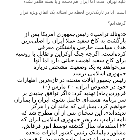
علیه تهران است اما ایران هم دست و پا بسته ظاهر نشده
است. آیا در تاریک‌ترین لحظه در آستانه یک اتفاق ویژه قرار
گرفته‌ایم؟
«دونالد ترامپ» رئیس‌جمهوری آمریکا پس از
بازگشت به کاخ سفید عملا ایران را اصلی‌ترین
هدف سیاست خارجی واشنگتن معرفی
کرده‌است. اگرچه جنگ اوکراین و تقابل با روسیه
برای کاخ سفید اهمیت حیاتی دارد اما آنها
می‌خواهند به یک وضعیت مشخص درباره
جمهوری اسلامی برسند.
رئیس جمهور ایالات متحده در تازه‌ترین اظهارات
خود در خصوص ایران، ۳۰ مارس (۱۰
فروردین‌ماه) تهدید کرد: «اگر توافق جدیدی بر
سر برنامه هسته‌ای حاصل نشود، ایران را بمباران
خواهیم کرد، بمبارانی که مانند آن را هرگز
ندیده‌اند». این سخنان پس از آن مطرح شد که
نامه ترامپ به رهبر جمهوری اسلامی ایران که
۲۲ اسفندماه سال گذشته توسط انور قرقاش،
مشاور دیپلماتیک رئیس کشور امارات متحده
عربی به تهران تحویل داده شده بود، ۶ فروردین