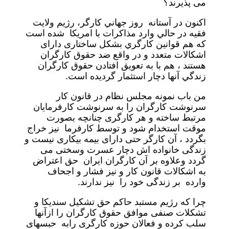
می پذیرند؟
اكنون در آستانه روز جهاني كارگر، رژيم ولايت
فقيه در حالي وارد مذاكرات با امريكا شده است
كه هم قوانين كارگري بشکل ساختاری دارای
اشکالات متعدد و در واقع ضد حقوق كارگران
هستند ، هم با به تعويق افتادن حقوق كارگران
زندگي آنها دچار استثمار گرديده است.
من باب نمونه مجلس نظام در قانون کار
سرنوشت کارگران را به سرنوشت کارفرمایان
مرتبط ساخته و هر کارگری چنانچه بصورت
موقت استخدام شود و توسط کارفرما نیز خراج
بگردد ، آن کارگر حتی دارای بیمه بیکاری نیست و
زندگی خانواده اش دچار عسرت وسختی می
گردد وعلاوه بر آن کارگران ایران حق اعتراض
به اشکالات قانون کار و نیز فشار و اجحاف
وارده بر زندگی خود را نیز ندارند.
چرا که رژیم مستبد حاکم حق تشکیل سندیکا و
تشکلات صنفی موافق حقوق کارگران را ازآنها
سلب کرده و فعالان حوزه کارگری رابه حبسهای