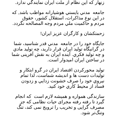
زنهار كه اين نظام از ملت ايران نمايندگي ندارد.
جامعه مدني بايستي هوشيارانه مواظب باشد, که
در این نوع مذاكرات، استقلال کشور، حقوق
مردم و حاكميت ملي مردم وجه المصالحه نگردد.
زحمتكشان و كارگران عزیز ايران!
جايگاه خود را در جامعه مدني قدر شناسيد، شما
در گرانيگاه توليد ايران قرار داريد، چه تولید مادي
و چه توليد فكري. آینده ايران به نقش آفرینی شما
در ساختن ايران اميدوار است.
توليد محوركردن اقتصاد ايران در گرو ابتکار و
تولیدات دست ها و انديشه شماست، لذا تمام
نيروي خود را صرف خشونت زدايي و زدودن
فساد از محيط كاري خود كنيد.
سازندگی همواره و‌ همیشه لازم است که انجام
گیرد تا رفته رفته مجرای حیات نظامی که جز
مصرف گرایی و‌ تخریب را ترویج نمی کند، تنگ
و‌تنگ‌تر شود.