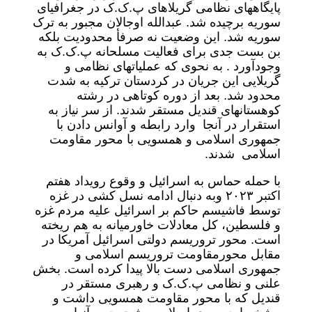
پایگاههای نظامی گریلاهای پ.ک.ک در جغرافیای
سوریه برچیده شد. عبدالله اوجالان مجبور به ترک
سوریه شد. این وضعیت نه صرفأ محدودیت بلکه
بن بست جدی برای فعالیت مسلحانه پ.ک.ک به
وجودآورد . به نحوی که عملیاتهای نظامی و
گریلایی این جریان در کردستان ترکیه به شدت
محدود شد. بعد از دوره کوتاهی در رشته
کوهستانهای قندیل مستقر شدند. از سر نیاز به
استقرار در آنجا وارد رابطه و آوانس دادن با
جمهوری اسلامی و همسویی با محور مقاومت
اسلامی شدند.
با حمله حماس به اسرائیل و وقوع رویداد هفتم
اکتبر ٢٠٢٣ وبه دنبال ادامه نسل کشی در غزه
توسط فاشیسم حاکم بر اسرائیل علیه مردم غزه
و فلسطین، کل معادلات خاورمیانه به هم ریخته
است. محور تروریسم دولتی اسرائیل آمریکا در
مقابل محورمقاومت تروریسم اسلامی و
جمهوری اسلامی دست بالا پیدا کرده است. بخش
علنی و نظامی پ.ک.ک و رهبری مستقر در
قندیل که با محور مقاومت همسویی داشت و