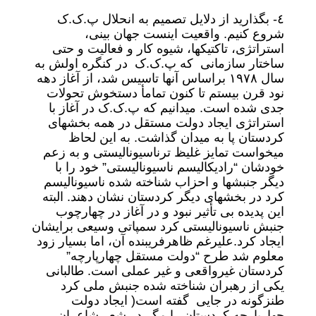
٤- بگذارید از دلایل تصمیم به انحلال پ.ک.ک
شروع کنیم. واقعیت اینست جهان بینی،
استراتژی، تاکتیکها، شیوه کار و فعالیت و حتی
ساختار سازمانی که پ.ک.ک در کنگره اولش به
سال ١٩٧٨ براساس آنها تاسیس شد، از آغاز دهه
نود قرن بیستم تا کنون تمامأ دستخوش تحولات
جدی شده است. میدانیم که پ.ک.ک در آغاز با
استراتژی ایجاد دولت مستقل در همه بخشهای
کردستان پا به میدان گذاشت. به این لحاظ
میخواست تمایز غلیظ ترناسیونالیستی و به زعم
خودشان “رادیکالیسم ناسیونالیستی” خود را با
دیگر جنبشها و احزاب شناخته شده ناسیونالیسم
کرد در بخشهای دیگر کردستان نشان دهند. البته
این پدیده بی تأثیر نبود و در آغاز در چهارچوب
جنبش ناسیونالیستی کرد سمپاتی وسیعی برایشان
ایجاد کرد.علیرغم ظاهرفریبنده آن، اما بسیار زود
معلوم شد طرح “دولت مستقل چهارپارچه”
کردستان غیرواقعی و غیر عملی است. طالبانی
یکی از رهبران شناخته شده جنبش ملی کرد
طنزگونه در جایی گفته است( ایجاد دولت
چهارپارچه کردستان را مگر در شعر شاعران