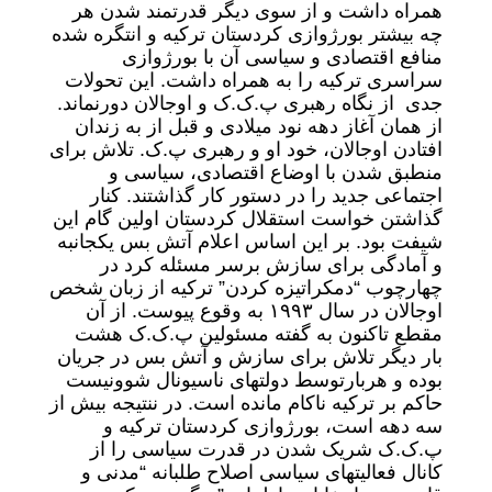
همراه داشت و از سوی دیگر قدرتمند شدن هر
چه بیشتر بورژوازی کردستان ترکیه و انتگره شده
منافع اقتصادی و سیاسی آن با بورژوازی
سراسری ترکیه را به همراه داشت. این تحولات
جدی از نگاه رهبری پ.ک.ک و اوجالان دورنماند.
از همان آغاز دهه نود میلادی و قبل از به زندان
افتادن اوجالان، خود او و رهبری پ.ک. تلاش برای
منطبق شدن با اوضاع اقتصادی، سیاسی و
اجتماعی جدید را در دستور کار گذاشتند. کنار
گذاشتن خواست استقلال کردستان اولین گام این
شیفت بود. بر این اساس اعلام آتش بس یکجانبه
و آمادگی برای سازش برسر مسئله کرد در
چهارچوب “دمکراتیزه کردن” ترکیه از زبان شخص
اوجالان در سال ١٩٩٣ به وقوع پیوست. از آن
مقطع تاکنون به گفته مسئولین پ.ک.ک هشت
بار دیگر تلاش برای سازش و آتش بس در جریان
بوده و هربارتوسط دولتهای ناسیونال شوونیست
حاکم بر ترکیه ناکام مانده است. در ننتیجه بیش از
سه دهه است، بورژوازی کردستان ترکیه و
پ.ک.ک شریک شدن در قدرت سیاسی را از
کانال فعالیتهای سیاسی اصلاح طلبانه “مدنی و