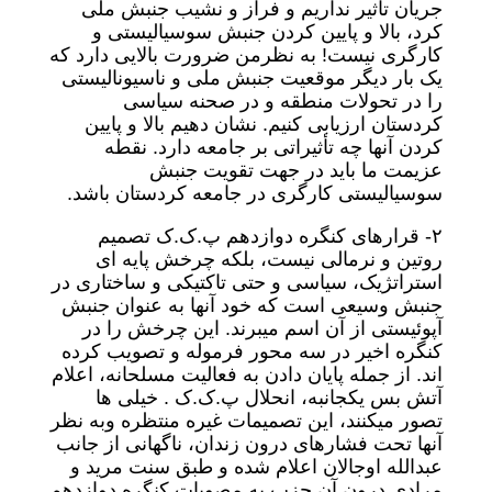
جریان تاثیر نداریم و فراز و نشیب جنبش ملی
کرد، بالا و پایین کردن جنبش سوسیالیستی و
کارگری نیست! به نظرمن ضرورت بالایی دارد که
یک بار دیگر موقعیت جنبش ملی و ناسیونالیستی
را در تحولات منطقه و در صحنه سیاسی
کردستان ارزیابی کنیم. نشان دهیم بالا و پایین
کردن آنها چه تأثیراتی بر جامعه دارد. نقطه
عزیمت ما باید در جهت تقویت جنبش
سوسیالیستی کارگری در جامعه کردستان باشد.
٢- قرارهای کنگره دوازدهم پ.ک.ک تصمیم
روتین و نرمالی نیست، بلکه چرخش پایه ای
استراتژیک، سیاسی و حتی تاکتیکی و ساختاری در
جنبش وسیعی است که خود آنها به عنوان جنبش
آپوئیستی از آن اسم میبرند. این چرخش را در
کنگره اخیر در سه محور فرموله و تصویب کرده
اند. از جمله پایان دادن به فعالیت مسلحانه، اعلام
آتش بس یکجانبه، انحلال پ.ک.ک . خیلی ها
تصور میکنند، این تصمیمات غیره منتظره وبه نظر
آنها تحت فشارهای درون زندان، ناگهانی از جانب
عبدالله اوجالان اعلام شده و طبق سنت مرید و
مرادی درون آن حزب به مصوبات کنگره دوازدهم