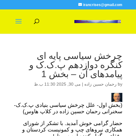
irancrises@gmail.com
چرخش سیاسی پایه ای
کنگره دوازدهم پ.ک.ک و
پیامدهای آن – بخش 1
by
رحمان حسین زاده
|
می 30, 2025 11:30 ب.ظ
(بخش اول- علل چرخش سیاسی بنیادی پ.ک.ک-
سخنرانی رحمان حسین زاده در کلاپ هاوس)
حضار گرامی خوش آمدید. با تشکر از شورای
همکاری نیروهای چپ و کمونیست کردستان و