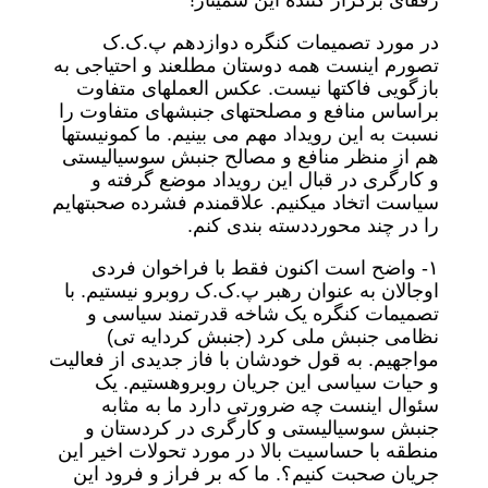
رفقای برگزار کننده این سمینار!
در مورد تصمیمات کنگره دوازدهم پ.ک.ک
تصورم اینست همه دوستان مطلعند و احتیاجی به
بازگویی فاکتها نیست. عکس العملهای متفاوت
براساس منافع و مصلحتهای جنبشهای متفاوت را
نسبت به این رویداد مهم می بینیم. ما کمونیستها
هم از منظر منافع و مصالح جنبش سوسیالیستی
و کارگری در قبال این رویداد موضع گرفته و
سیاست اتخاد میکنیم. علاقمندم فشرده صحبتهایم
را در چند محورددسته بندی کنم.
١- واضح است اکنون فقط با فراخوان فردی
اوجالان به عنوان رهبر پ.ک.ک روبرو نیستیم. با
تصمیمات کنگره یک شاخه قدرتمند سیاسی و
نظامی جنبش ملی کرد (جنبش کردایه تی)
مواجهیم. به قول خودشان با فاز جدیدی از فعالیت
و حیات سیاسی این جریان روبروهستیم. یک
سئوال اینست چه ضرورتی دارد ما به مثابه
جنبش سوسیالیستی و کارگری در کردستان و
منطقه با حساسیت بالا در مورد تحولات اخیر این
جریان صحبت کنیم؟. ما که بر فراز و فرود این