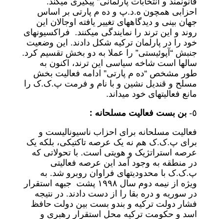
قانونمند و انتخابات پارلمانی” پیگیری میکند.
احزابی همچون ه.د.پ و ده م پارتی بر اساس
جهان بینی و دیدگاههای تغییر یافته اوجالان این
روند و این ترند را نمایندگی میکنند. فراکسیونهای
خود را در پارلمان ترکیه شکل دادند. این وضعیت
جنبش “آپوئیستی” را عملا به دو بخش تقسیم کرد.
سالها است شاخه سیاسی این ترند، اکنون به
طور مشخص “ده م پارتی” ادامه فعالیت بخش
مسلح و قندیل نشین و با نام و فرمت پ.ک.ک را
مانع فعالیتهای خود میداند.
٥-
بن بست فعالیت مسلحانه :
فعالیت مسلحانه برای احزاب ناسیونالیست و
برای پ.ک.ک هم نه یک عرصه تاکتیکی، بلکه یک
عرصه استراتژیک و هویتی است. با تحولاتی که
در منطقه به وجود آمد این عرصه فعالیتی
پ.ک.ک با محدودیتهای فراوان روبرو شد. به
ویژه از نیمه دوم سال ١٩٩٨ پشت جبهه استقرار
در سوریه و دره بقا را از دست دادند. در نتیجه
فشار دولت ترکیه و بندو بست بین دولت حافظ
اسد و حکومت ترکیه محل استقرار رهبری و