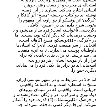
انسانی، اغلب بار منفی و تراژیکی دارد و به
استحاله‌ای مخرب و از دست رفتن جوهره
انسانی اشاره می‌کند. بسیاری در این زمینه
نوشته اند دو کتاب برجسته “مسخ” اثر کافکا و
“کرگدن”اثر یونسکو از دو زاویه این مفهوم را
بخوبی شرح داده اند. در «مسخ» کافکا،
دگردیسی ناخواسته است؛ فرد بیدار می‌شود و با
وحشت درمی‌یابد که دیگر آن‌که بود، نیست. اما
در «کرگدن» (1)یونسکو، مسخ آگاهانه است،
انتخابی از سر منفعت فردی. آن‌جا که انسان‌ها
داوطلبانه پوست می‌اندازند، تا به آنچه منفعت
می بیند برسند، نه برای بقای جامعه، که برای
فرار از بار هویت انسانی. هر دو روایت،
آیینه‌هایی‌اند در برابر ما، یکی فرد را می‌نمایاند،
دیگری جمع را.
اما حالا در شرایط ما و در سپهر سیاسی ایران،
مسخ نه استعاره است و نه افسانه؛ واقعیتی
جریانی است. واقعیتی که در سیمای نیروهای
دیکتاتوری و سرکوب، در واژگان مصادره‌شده، و
در فرهنگِ «کلبی‌مسلک»(2) قدرت خود را آشکار
می‌کند. این‌جا دیگر کسی نه فقط نمی‌داند چه