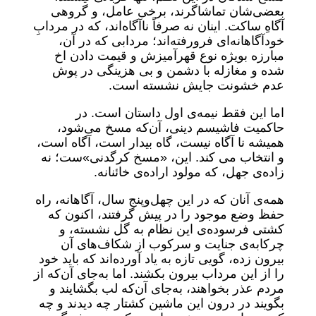
بعضی‌شان تماشاگرند، برخی عامل، و گروهی
آگاهِ ساکت. اینان نه صرفاً ناآگاه‌اند، که در مردابِ
خودآگاهانه‌ای فرورفته‌اند؛ مردابی که در آن،
مبارزه بویژه نوع قهرآمیزش و قیمت دادن اخ
شده و مغازله با دشمن و بی هزینگی در پوش
عدم خشونت جایش نشسته است.
اما این فقط نیمه‌ی اول داستان است. در
حاکمیت فاشیسم دینی، آن‌که مسخ می‌شود،
همیشه نا آگاه نیست، گاه بیدار است، آگاه است،
و انتخاب می کند. این، «مسخ کرگدنی»‌ست؛ نه
زاده‌ی جهل، که مولود اراده‌ی خائنانه.
همه‌ی آنان که در این چهل‌وپنج سال، آگاهانه، راه
حفظ وضع موجود را در پیش گرفتند، اکنون که
کشتی فرسوده‌ی این نظام به گل نشسته، و
چرکابه‌ی جنایت و سرکوب از شکاف‌های آن
بیرون زده، گویی تازه به یاد آورده‌اند که باید خود
را از این مرداب بیرون بکشند. اما به‌جای آن‌که از
مردم عذر بخواهند، به‌جای آن‌که لب بگشایند و
بگویند در درون این ماشین کشتار چه دیدند و چه