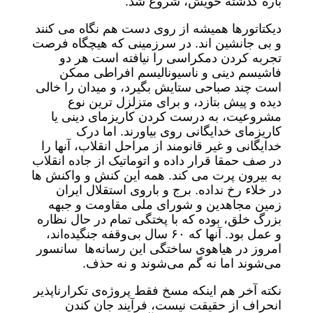
باره گذشته خویش، شروع شد.
دیکتاتورها همیشه از روی دست هم نگاه می کنند
و بی جانشین اند. در سرزمینی که هیچگاه فرصت
تجربه کردن دمکراسی را نیافته است هر دو
فاشیسم دینی و ناسیونالیسم افراطی ممکن
است چند صباحی ستایش بگیرد، و میدان را خالی
دیده و پیش بتازد، و برای متزلزل ترین نوع
مشروعیت، به درست کردن کاریزمای دینی یا
کاریزمای خدایگانی روی بیاورند. اما درک
خدایگانی و غیر قانومند از مراحل انقلاب، آنها را
در صف حمقا قرار داده و اتوماتیک از جاده انقلاب
به بیرون پرت می کند. همه این کنش و واکنش ها
در خلاء رخ نداده. برج و باروی استقلال ایران
زمین مجاهدین و شورای ملی مقاومت و جبهه
بزرگ خلق، بوده که با پختگی تمام در حال نظاره
و عمل بود. آنها که ۶۰ سال بی‌وقفه جنگیده‌اند،
امروز در هیاهوی ساختگی این رسانه‌ها سانسور
می‌شوند اما نه گم می‌شوند و نه حذف.
نکته آخر هم اینکه مسخ فقط پروژه‌ی تکرارناپذیر
انحراف از حقیقت نیست، فرآیند جان کندن