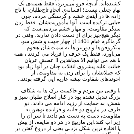
کشیده‌اند. آن‌چه فرو می‌ریزد، فقط هیمنه‌ی یک
نهادِ جعلی نیست؛ افسانه‌ی اتحادِ تاج‌طلبان، با تاج
زاده ها در آینه‌ی خشم و گرسنگی مردم، چون
حبابی ترکیده است. آنها مأموریت‌شان، فقط زدنِ
سنگر مقاومت، و مهار خشم مردمی‌ست که
دیگر هیچ‌چیز برای از دست دادن ندارند. وقتی در
گرماگرم قیام 1401 از چهار جهت و شش سو،
میکروفن‌ها و دوربین‌ها به سمت‌شان هجوم
می‌آورد، فقط یک حرف را فریاد می کردند ، همه
با هم می توانیم الا مجاهدین !! عطش عریان
خیانت علیه پیشروی انقلاب چنان در آنها زیاد بود
که جملاتشان را برای زدن به مقاومت، از
آخوندهای شقاوت پیشه عاریه ایی گرفته بودند..
تا وقتی بین مردم و حاکمیت ترک ها به شکاف
بزرگ تبدیل نشده بود در کنار اصلاح طلبان سبز و
بنفش، به حمایت از رژیم ادامه می دادند. دو
طرف در مارپیچ دو جانبه و فزاینده توهین به
مقاومت، دست به دست هم دادند تا سر آن را
زیر آب کنند.این مارپیچ در هر دو طایفه، از پیش
پا افتاده ترین شکل بزدلی یعنی از دروغ گفتن در