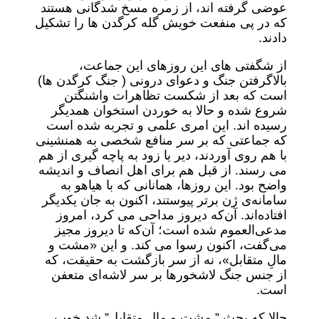
عوضی گرفته اند، از زمره مسخ شدگانی هستند
که در پی منفعت خویش گله کرگدن ها را تشکیل
دادند.
از شگفتی های این روزهای این جماعت،
بالاگرفتن جنگ و دعوای درونی ( جنگ کرگدن ها)
است که بعد از شکست تظاهرات واشنگتن
شروع شده و حالا به خوردن استخوان همدیگر
رسیده اند. این امری علمی و تجربه شده است
که جماعتی که بر سر منافع شخصی به همنشینی
با هم روی آوردند، دیر یا زود به پاچه گیری از هم
می رسند. از قبل هم برای اهل انصاف و اندیشه
واضح بود. این روزها، همانانی که با هیاهو به
سامانه‌ی ژن برتر پیوستند، اکنون به جان یکدیگر
افتاده‌اند. آن‌که دیروز مداحی می کرد، امروز
مدعی‌العموم شده است؛ آن‌که تا دیروز مجیز
می‌گفت، اکنون رسوا می کند. و این «مشت و
مالِ متقابل»، نه از سر بازگشت به حقیقت، که
از جنس جنگ لاشخورها بر سر لاشه‌ای متعفن
است.
حالا که بحث ” مشت و مال متقابل” شد خوب