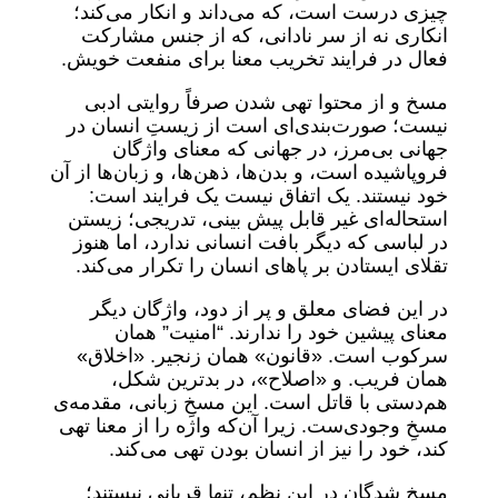
چیزی درست است، که می‌داند و انکار می‌کند؛
انکاری نه از سر نادانی، که از جنس مشارکت
فعال در فرایند تخریب معنا برای منفعت خویش.
مسخ و از محتوا تهی شدن صرفاً روایتی ادبی
نیست؛ صورت‌بندی‌ای است از زیستِ انسان در
جهانی بی‌مرز، در جهانی که معنای واژگان
فروپاشیده است، و بدن‌ها، ذهن‌ها، و زبان‌ها از آن
خود نیستند. یک اتفاق نیست یک فرایند است:
استحاله‌ای غیر قابل پیش بینی، تدریجی؛ زیستن
در لباسی که دیگر بافت انسانی ندارد، اما هنوز
تقلای ایستادن بر پاهای انسان را تکرار می‌کند.
در این فضای معلق و پر از دود، واژگان دیگر
معنای پیشین خود را ندارند. “امنیت” همان
سرکوب است. «قانون» همان زنجیر. «اخلاق»
همان فریب. و «اصلاح»، در بدترین شکل،
هم‌دستی با قاتل است. این مسخِ زبانی، مقدمه‌ی
مسخِ وجودی‌ست. زیرا آن‌که واژه را از معنا تهی
کند، خود را نیز از انسان بودن تهی می‌کند.
مسخ شدگان در این نظم، تنها قربانی نیستند؛