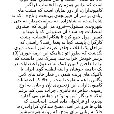
است که بدانیم همزمان با اعتصاب فراگیر
کامیونداران، از دور نمایان است که مشت های
زیادی بر سر آن «پیر‌بچه‌ی بی‌تخت و تاج»—که نه
شاه است، نه شاهزاده، نه سیاست‌مدار، نه حتی
شهروندی مسئول—فرود می آورند که، صندوق
اعتصابات چه شد؟ آن صندوقی که با غوغا و
کمپین، پول جمع کرد تا هنگام اعتصاب، پشت
کارگران بایستد کجا به یغما رفت؟ راستی که
مراحل یک انقلاب چقدر عبرت آموز است. دیری
نگذشت که بطور اتو دینامیک این “رمه خوری”(3)
برسر خودش خراب شد. پسرک نمی دانست که
براه انداختن کمپین کمک به صندوق اعتصابات در
یک جامعه جوشان و البته لطیفه گوی ایران با
تاکتیک های برنده شدن در قمار خانه های لاس
وگاس با هم متفاوت است. و حالا که اعتصابات
کامیون‌داران، این زنجیره‌ی نان و جان، به اوج
رسیده، شاهزاده فانتزی، جرأت نمی کند برغم
اینکه خبرنگار “من و تو” در دهانش می گذارد،
بپذیرد، او فراخوان داده است! اینجاست که
نقاب‌ها فرو می‌افتد. مسخ‌ شدگانِ کراوات‌زده،
حالا نه زبانی برای مدح، که رو به هم شمشیر