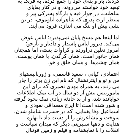
کردند، بار و بنه‌ی خود را جمع کرده، به فرنگ به
تبعید خود خواسته می‌روند، و در کنار بقایای
سلطنت، در جوار قبه و بارگاه پسرکی پیر و
منتظر ارث پدری که شاهزاده ابلوموف، در تن
لشی پیش او لنگ می اندازد، فرود می‌آیند.
اما اینجا هم مسخ پایان نمی‌پذیرد؛ لباس عوض
می‌کند. دیروز لباس پاسدار و دادیار و بازجو؛
امروز نعلین درآورده و کراوات بسته، اما همچنان
همان جانور است. همان کرگدن. با همان پوست،
همان چشم‌ها، و همان خلق و خو.
اعتمادی، کیانی ، سعید قاسمی، و ژورنالیستهای
من و تو و اینترنشنال که نام این ژن برتر را جار
می زنند، به همراه مهدی نصیری که برای این
ماموریتش بیش از دو سال در آب نمک اطلاعات
خوابانده شد، و از بد حادثه زیادی نمک بخود گرفته
و شور شده است! تا ایرج مصداقی نفوذی و
اسماعیل وفا یغمایی، که در حسرت شاملو شدن،
سوخت و مشاعرش را از دست داد تا بهاره
هدایت و دهها سلبریتی دیگر که میدان سیاست و
انقلاب را با نمایشنامه و فیلم و زمین فوتبال