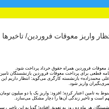
ظار واریز معوقات فروردین/ تاخیرها
ند معوقات فروردین همراه حقوق خرداد پرداخت شود.
برنامه قطعی برای پرداخت معوقات فروردین بازنشستگان تامین
لی محمدزاده» بازنشسته کارگری می‌گوید: انتظار داریم این
ی‌بگیران واریز شود.
وط به تامین اعتبار کرده؛ افزود: واریزِ یک یا دو میلیون تومان
م است و تاخیر زندگی آن‌ها را دچار مشکل می‌سازد.
ستگان هر ماه ده روز به تعویق افتاده؛ گویا به این تاخیر رس