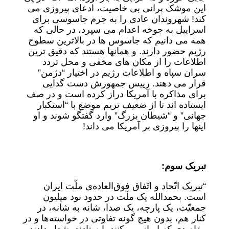
این موشک پرانی بی خاصیت، ادعای پیروزی می
کند! شهروندان عادی را به جرم جاسوسی برای
اسراییل به جوخه اعدام می سپرد، در حالی که
همه می دانیم که جاسوس ها در بالاترین سطوح
رژیم حضور دارند. و همانها هستند که دقیق ترین
اطلاعات را از مکان های مخفی و محل تردد
سران سپاه و اطلاعات رژیم در اختیار “دژمن”
قرار می دهند. رییس جمهورش دست گدایی
برای مذاکره با آمریکا دراز کرده است و در صف
ایستاده اند تا از ضعیف تریم موضع با “استکبار
جهانی” و “شیطان بزرگ” وارد گفتگو شوند و او
اینها را پیروزی بر آمریکا می داند!
تبریک سوم:
“تبریک اتّحاد و اتّفاق فوق‌العاده‌ی ملّت ایران
است. بحمدالله یک ملّت در حدود نود میلیون
جمعیّت، یک پارچه، یک ‌صدا، شانه‌ به ‌شانه، در
کنار هم، بدون هیچ گونه تفاوتی در خواسته‌ها و در