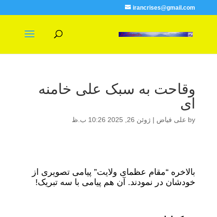
irancrises@gmail.com
وقاحت به سبک علی خامنه
ای
by
علی فیاض
|
ژوئن 26, 2025 10:26 ب.ظ
بالاخره “مقام عظمای ولایت” پیامی تصویری از
خودشان در نمودند. آن هم پیامی با سه تبریک!