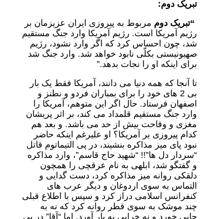
تبریک دوم:
“تبریک دوم
مربوط به پیروزی ایران عزیزمان بر
رژیم آمریکا است. رژیم آمریکا وارد جنگ مستقیم
شد، چون احساس کرد که اگر وارد نشود، رژیم
صهیونیستی بکلّی نابود خواهد شد. وارد جنگ شد
برای اینکه او را نجات بدهد.”
تا آنجا که همه دنیا می دانند، آمریکا فقط یک بار
بی 2 های خود را برای بمباران فردو و نطنز و
اصفهان فرستاد. حال اگر این متوهم، آمریکا را
وارد جنگ مستقیم قلمداد می کند، بر اثر پریشان
مغزی و وقاحت بیش از حد می باشد. و بعد هم
کدام پیروزی بر آمریکا؟ او علیرغم اینکه حاضر
نبود پای میز مذاکره بنشیند، در پی التیماتوم قاتل
“سردار دل ها”!! “شهید حاج قاسم”، وارد مذاکره
و گفتگو شد، ابلهی به نام عرقچی را همچون
دلقکی روانه میز مذاکره کرد، دست گدایی و
التماس به سوی اردوغان و دیگر عرب های
کنفرانس اسلامی دراز کرد و سپس با اطلاع قبلی
چند موشک به سوی قطر روانه کرد که نه به
جایی خورد و نه خرابی به بار آورد. اما “آقا” در پی