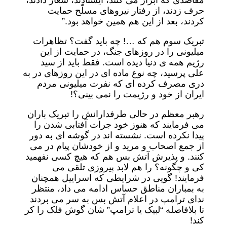
مقاصدی که ابراز می کنند، ایستادند، شعار دادند،
حرف زدند، از رفتار نیروهای مسلّح حمایت
کردند، بعد از این هم همین خواهد بود.”
تبریک سوم هم که …! چه باید گفت؟ تظاهرات
میلیونی را در روزهای جنگ، در حمایت از این
رژیم همه ی دنیا دیده است. فقط باید از سید
علی پرسید، چه نوع ماده ای در این روزهای در به
دری مصرف کرده ای که نفرت میلیونی مردم
ایران از خود و رژیمت را نمی بینی؟!
رهبر معظم در حالی طرفدارانش را تبریک باران
می فرمایند که هنوز خود جرات آفتابی شدن را
پیدا نکرده است. نشسته اند در گوشه ای به دور
از جمع اصحاب و مرید و از خودشان پیام در می
کنند. و پذیرش آتش بس هم که هیچ کسی نفهمید
کی و چگونه؟ را هم لابد پیروزی تلقی می
فرمایند! گویی در شرایطی که اسراییل همچنان
به بمباران مناطق حساس ادامه می داد، منتظر
ندای ترامپ در اعلام آتش بس به سر می بردند
تا بلافاصله “لبیک یا ترامپ” شان گوش فلک را کر
کند!