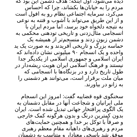
دیده می‌شود، اول اینکه؛ هدف دشمن این بود که
مردم را به خیابان‌ها بکشاند، چرا که احساس
می‌کرد، سرمایه اجتماعی نظام رو به افول است
و از این طریق می‌تواند با آشوب و فتنه به نوعی
به نتیجه دلخواه خود برسد، اما مردم ایران با
انسجامی مثال‌زدنی و تاریخی تودهنی محکمی به
دشمن زبون زدند و منسجم‌تر از همیشه یک
حماسه بزرگ و تاریخی آفریدند و به صورت یک ید
واحده و یک انسجام ۹۰ میلیونی نشان داده‌اند که
ایران اسلامی و جمهوری اسلامی از یکدیگر جدا
نیستند و فرهنگ اسلامی ایران هویت ریشه‌دار در
طول تاریخ دارد و در بزنگاه‌ها با انسجامی که
میان ملت برقرار است، می‌توانند هر دشمنی را
به زانو در بیاورند.
سخنگوی قوه قضاییه گفت: امروز این انسجام
ملی ایرانیان و شجاعت آنها در مقابل دشمنان به
یک الگوی پرافتخار جهانی تبدیل شده است. ایران
بدون کمترین درنگ و بدون هرگونه کمک خارجی
و صرفاً با توکل بر خدا و همچنین حمایت‌های
مردم و رهبری‌های داهیانه مقام معظم رهبری
موفق شد پاسخی معنادار و متناسب به دشمنان