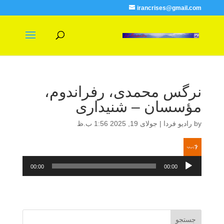
irancrises@gmail.com
نرگس محمدی، رفراندوم،
مؤسسان – شنیداری
by
رادیو فردا
|
جولای 19, 2025 1:56 ب.ظ
پخش‌کننده
صوت
00:00
00:00
جستجو