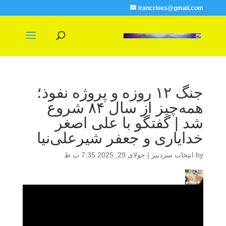
irancrises@gmail.com
جنگ ۱۲ روزه و پروژه نفوذ؛
همه‌چیز از سال ۸۴ شروع
شد | گفتگو با علی اصغر
خدایاری و جعفر شیرعلی‌نیا
by
انتخاب سردبیر
|
جولای 29, 2025 7:35 ب.ظ