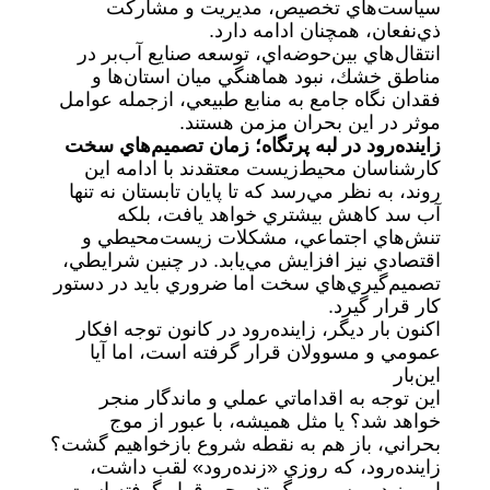
سياست‌هاي تخصيص، مديريت و مشاركت
ذي‌نفعان، همچنان ادامه دارد.
انتقال‌هاي بين‌حوضه‌اي، توسعه صنايع آب‌بر در
مناطق خشك، نبود هماهنگي ميان استان‌ها و
فقدان نگاه جامع به منابع طبيعي، از‌جمله عوامل
موثر در اين بحران مزمن هستند.
زاينده‌رود در لبه پرتگاه؛ زمان تصميم‌هاي سخت
كارشناسان محيط‌زيست معتقدند با ادامه اين
روند، به نظر مي‌رسد كه تا پايان تابستان نه تنها
آب سد كاهش بيشتري خواهد يافت، بلكه
تنش‌هاي اجتماعي، مشكلات زيست‌محيطي و
اقتصادي نيز افزايش مي‌يابد. در چنين شرايطي،
تصميم‌گيري‌هاي سخت اما ضروري بايد در دستور
كار قرار گيرد.
اكنون بار ديگر، زاينده‌رود در كانون توجه افكار
عمومي و مسوولان قرار گرفته است، اما آيا
اين‌بار
اين توجه به اقداماتي عملي و ماندگار منجر
خواهد شد؟ يا مثل هميشه، با عبور از موج
بحراني، باز هم به نقطه شروع بازخواهيم گشت؟
زاينده‌رود، كه روزي «زنده‌ر‌ود» لقب داشت،