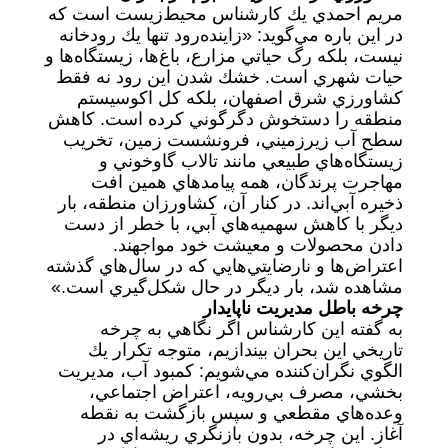
مريم احمدي يك كارشناس محيط‌زيست است كه
در اين باره مي‌گويد: «زاينده‌رود تنها يك رودخانه
نيست، بلكه رگ حياتي مزارع، باغ‌ها، زيستگاه‌ها و
حيات شهري است. خشك ‌شدن اين رود نه فقط
كشاورزي شرق اصفهان، بلكه كل اكوسيستم
منطقه را دستخوش دگرگوني كرده است. كاهش
سطح آب زيرزميني، فرونشست زمين، تخريب
زيستگاه‌هاي طبيعي مانند تالاب گاوخوني و
مهاجرت پرندگان، همه پيامدهاي همين افت
ذخيره آبي‌اند. در كنار آن، كشاورزان منطقه، بار
ديگر با كاهش سهميه‌هاي آبي، با خطر از دست
دادن محصولات و معيشت خود مواجهند.
اعتراض‌ها و نارضايتي‌هايي كه در سال‌هاي گذشته
مشاهده شد، بار ديگر در حال شكل‌گيري است.»
چرخه باطل مديريت ناپايدار
به گفته اين كارشناس اگر نگاهي به چرخه
تاريخي اين بحران بيندازيم، متوجه تكرار يك
الگوي نگران‌كننده مي‌شويم: كمبود آب، مديريت
بخشي، مصرف بي‌رويه، اعتراض اجتماعي،
وعده‌هاي مقطعي و سپس بازگشت به نقطه
آغاز. اين چرخه، بدون بازنگري ريشه‌اي در