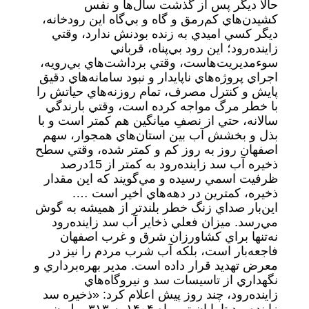
حالا ديگر پس از گذشت سال‌ها و نفس
كشيدن‌هاي كم‌رمق و گاه و بي‌گاه اين رودخانه،
ديگر كسي اميدي به زنده بودنش ندارد، وقتي
زاينده‌رود؛ اين رود بي‌پناه، قرباني
سوءمديريت‌هاست، وقتي برداشت‌هاي بي‌رويه،
اجراي پروژه‌هاي ناپايدار و نبود سامانه‌هاي دقيق
پايش و كنترل مصرف، تمام روزنه‌هاي حياتش را
با خطر مرگ مواجه كرده است، وقتي بارندگي
سالانه، حتي از نصفِ ميانگين هم كمتر است و با
بذل و بخشش آب بين استان‌هاي همجوار، سهم
اصفهان روز به روز كم و كمتر شده، وقتي سطح
ذخيره‌ آب سد زاينده‌رود به كمتر از 15درصد
ظرفيت اسمي رسيده و مي‌گويند كه اين مقدار
ذخيره، كمترين در دهه‌هاي اخير است ….
اين‌بار صداي زنگ خطر بلندتر از هميشه به گوش
مي‌رسد. ميزان فعلي ذخاير آب سد زاينده‌رود
نه‌تنها براي كشاورزان شرق و غرب اصفهان
فاجعه‌بار است، بلكه آب شرب مردم را نيز در
معرض تهديد قرار داده است. مدير بهره‌برداري و
نگهداري از تاسيسات سد و نيروگاه‌هاي
زاينده‌رود، چند روز پيش اعلام كرد: «ذخيره سد