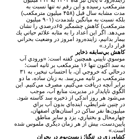
زاينده‌رود تا پايان تير ماه ۱۴۰۴ به ۳۱۳ ميليون
مترمكعب رسيده و اين رقم نه تنها نسبت به
مدت مشابه سال قبل (۴۵۸ ميليون مترمكعب)
بلكه نسبت به ميانگين بلندمدت (۹۰۱ ميليون
مترمكعب) كاهش چشمگير ۶۵درصدي را نشان
مي‌دهد. اگر اين اعداد را به مثابه علائم حياتي يك
بيمار بدانيم، زاينده‌رود امروز در وضعيت بحراني
قرار دارد.»
كاهش بي‌سابقه ذخاير
موسوي ناييني همچنين گفته است: «ورودي آب
به سد اكنون تنها ۱۶ مترمكعب بر ثانيه است؛
در‌حالي كه خروجي آن، با احتساب تبخير، به ۳۱
مترمكعب بر ثانيه مي‌رسد. به زبان ساده، ما دو
برابر آنچه دريافت مي‌كنيم، مصرف مي‌كنيم. اين
الگوي ناپايدار در مديريت منابع آب، موجب
مي‌شود هر روز اندكي از ذخيره سد كاسته شود.
در چنين شرايطي، آينده‌اي بدون آب براي
ميليون‌ها نفر ساكن در استان‌هاي اصفهان،
چهارمحال و بختياري، يزد و ساير مناطق
پايين‌دست، بيش از هر زمان ديگري ملموس شده
است.»
كشاورزي در تنگنا؛ زيست‌بوم در بحران