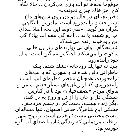
موقع‌ها بچه‌ها تو آب بازي مي‌كردن… حالا نگاه
كن، جز خاك چيزي نمونده.»
دختر بچه‌اي در حال دويدن روي شن‌هاي داغ
بستر خشك زاينده‌رود است. مادرش با نگاهي
نگران مي‌گويد: «نمي‌دونم اين بچه اصلا صداي
آب رو شنيده يا نه… آخه كي بشه آب بياد؟ كي
اين رودخونه زنده مي‌شه؟»
شب‌هنگام، نواي ني نوازنده‌اي زير پل خالي،
سكوت را مي‌شكند. آهنگش غمگين است؛ مثل
خود زاينده‌رود.
اينجا نه‌ تنها يك رودخانه خشك شده، بلكه
خاطراتي دفن شده‌اند و شهري كه با لب‌هاي
ترك‌خورده، همچنان منتظر قطره‌اي اميد است.
زاينده‌رودي كه از زمان‌هاي بسيار قديم، مأمن و
مأواي مردم «نصف‌جهان» بود تا در كنارش
خستگي دل و جان را از تن و روح به در كنند،
ديگر زنده نيست، دست‌كم در چشم مردمش.
خشكي اين شاهرگ حياتي اصفهان، تنها مساله‌اي
زيست‌محيطي نيست؛ زخمي است بر روح شهر،
بر قلب مردماني كه زندگي‌شان با صداي آب گره
خورده بود.