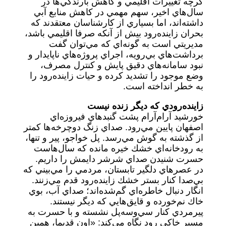
گرچه تغييرات اقليمي و كاهش بارندگي‌ها در
سال‌هاي اخير، سهم مهمي در كاهش منابع آبي
داشته‌اند، اما بسياري از كارشناسان معتقدند كه
بحران زاينده‌رود بيش از آنكه صرفا اقليمي باشد،
مديريتي است به گونه‌اي كه مي‌توان گفت
برداشت‌هاي بي‌رويه، اجراي پروژه‌هاي ناپايدار و
نبود سامانه‌هاي دقيق پايش و كنترل مصرف،
وضع موجود را تشديد كرده و حيات زاينده‌رود را
به خطر انداخته است‌.
زاينده‌رودي كه ديگر زنده نيست
خورشيد آرام‌آرام پشت گنبدهاي فيروزه‌اي
اصفهان پايين مي‌رود. صداي زنگ دوچرخه‌ها كمتر
از گذشته به گوش مي‌رسد. پل خواجو، پير و تنها،
به رودخانه‌اي خشك خيره مانده كه سال‌هاست
حسرت شنيدن صداي شرشر دايمش را داريم.
در عصرهاي دلگير تابستان، مردمي را مي‌بيني كه
بي‌صدا كنار بستر خشك زاينده‌رود قدم مي‌زنند.
انگار دنبال خاطره‌اي گم‌شده‌اند؛ صداي آب، بوي
خاك نم‌خورده و قايق‌هايي كه ديگر نيستند.
پيرمردي كنار سي‌وسه‌پل نشسته و با حسرت به
مسير خاكي رود نگاه مي‌كند: «اون قديما، همين