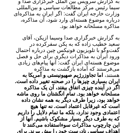
به گزارش سرویس بین الملل خبرگزاری صدا و
سیما رئیس مرکز مطالعات سیاسی و بین‌المللی
وزارت خارجه ایران گفت: اگر ایران به مذاکره‌ای
درباره موضوع هسته‌ای وارد شود، آن مذاکره،
مذاکره مسلحانه خواهد بود.
به گزارش خبرگزاری صدا وسیما ازپکن، آقای
سعید خطیب زاده که به پکن سفرکرده در
گفت‌و‌گو با تلویزیون فونیکس چین درباره احتمال
ورود ایران به مذاکرات دیگری برای حل و فصل
موضوع هسته‌ای ایران گفت: آنها پیام‌های زیادی
می‌فرستند که آماده بازگشت به مذاکره
هستند،
اما تجاوزرژیم صهیونیستی و آمریکا به
ایران بسیاری چیز‌ها را در صحنه تغییر داده است.
اگر در آینده چیزی اتفاق بیفتد، آن یک مذاکره
مسلحانه خواهد بود. تمام انگشتان ما روی ماشه
خواهد بود، زیرا طرف دیگر به همه نشان داده
است که غیرقابل اعتماد است. نه تنها هیچ
اعتمادی وجود ندارد، بلکه ما تمام دلایل را داریم
که به طرف دیگر بسیار مشکوک باشیم. آنها از
این چارچوب مذاکرات سوءاستفاده می‌کنند تا
اهداف سیاسی نادرست خود را پیش ببرند. برای