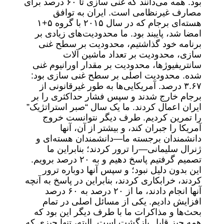
بود. همه می‌دانند که غنی سازی تا ۶۰ درصد برای
مصارف غیرنظامی است. ایران به توافق
هسته‌ای برجام که در سال ۲۰۱۵ با گروه ۵+۱
امضا شد، پایبند بود. ما محدودیت‌های زیادی بر
برنامه خود گذاشتیم، محدودیت بر سطح غنی
سازی، محدودیت بر تعداد ماشین آلات
سانتریفیوژها، محدودیت بر مقدار اورانیوم غنی
شده. محدودیت اصلی بر سطح غنی سازی بود:
۳.۶۷ درصد. آمریکایی‌ها به طور غیرقانونی از
برجام خارج شدند و سپس فشار حداکثری را بر
ایران اعمال کردند. ما یک سال “صبر استراتژیک”
را تمرین کردیم. طرف دیگر نتوانست خروج
آمریکا را جبران کند، و بیشتر از آن، آنها
دانشمندان برجسته ما—دانشمندان هسته‌ای و
ژنرال سلیمانی—را ترور کردند؛ بنابراین ما
تصمیم گرفتیم پاسخ دهیم و به ۲۰ درصد برویم.
این بدون دلیل نبود؛ و سپس آنها دوباره ترور
کردند، خرابکاری کردند، بنابراین در پاسخ به آنچه
آنها انجام دادند، ما از ۲۰ درصد به ۶۰ درصد
افزایش دادیم. یکی از مسائل اصلی در تمام
بحث‌ها و مذاکرات ما با طرف دیگر این بود که
همه چیز قابل بازگشت است. البته، تنها چیزی که