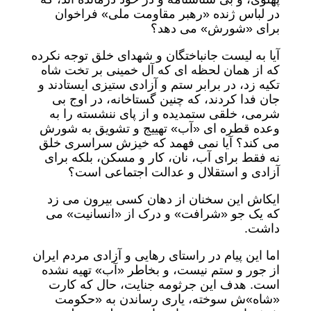
در لباس ژنده «رهبر مقاومت ملی» فراخوان
برای «شورش» می دهد؟
آیا به لیست جانباختگان و شهدای خلق توجه نکرده
که از همان لحظه ای که آل خمینی بر تخت شاه
تکیه زد، در برابر ستم و آزادی ستیزی ایستادند و
جان فدا کردند، که چنین گستاخانه، در اوج بی
شرمی، خلقی ستمدیده و از پای ننشسته را به
وعده قطره ای «آب» تهییج و تشویق به شورش
می کند؟ آیا نمی فهمد که خیزش سراسری خلق
نه فقط برای آب، نان، کار و مسکن، بلکه برای
آزادی و استقلال و عدالت اجتماعی است؟
ایکاش این سخنان از دهان کسی بیرون می زد
که یک جو «شرافت» و درک از «انسانیت» می
داشت.
اما این پیام در راستای رهایی و آزادی مردم ایران
از جور و ستم نیست، و بخاطر «آب» تهیه نشده
است. هدف این جرثومه جنایت، حال که کارت
«شاه»ش سوخته، یاری رساندن به «حکومت