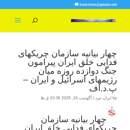
irancrises@gmail.com
چهار بیانیه سازمان چریکهای
فدایی خلق ایران پیرامون
جنگ دوازده روزه میان
رژیمهای اسرائیل و ایران –
پ.د.اف
by
ایران نبرد
|
آگوست 16, 2025 10:36 ق.ظ
چهار بیانیه سازمان
چریکهای فدایی خلق ایران