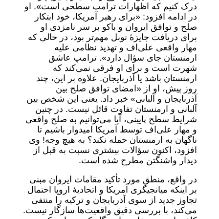
درک کنیم که اظهارات ترامپ سطحی است». او
در ادامه افزود: «برای رهبر آمریکا، خود ابتکار
صلح و توافق ایروان و باکو بر سر نامزدی او
برای دریافت جایزۀ نوبل مهم‌تر بود، در حالی که
مهار واقعی علی‌اف و تهدید نظامی علیه
ارمنستان جای سؤال دارد». ترامپ عاشق
شهرت است و برای او فرقی نمی‌کند که
ارمنستان باشد یا آذربایجان. علاوه بر این، چند
روز پیش، او از «امضای توافق صلح بین
آذربایجان و آلبانی» خبر داد. یعنی این شخص بین
آلبانی و ارمنستان تفاوت قائل نیست. در چنین
شرایط سطح پایینی، آیا می‌توانیم به صلح واقعی
و مهار علی‌اف توسط آمریکا امیدوار باشیم تا
ناگهان به ارمنستان حمله نکند؟ به هیچ وجه! وی
افزود، اکنون سؤالات بیشتری نسبت به قبل از
دیدار واشنگتن مطرح شده است.
در واقع، منطق مورد تأکید مقامات ایروان مبنی
بر اینکه میانجیگری آمریکا و اتحادیۀ اروپا احتمال
تجاوز جدید از سوی آذربایجان و ترکیه را منتفی
می‌کند، با بررسی دقیق واقعیت‌ها سازگار نیست.