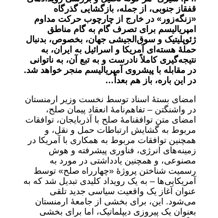
قفقاز جنوبی، از جمله، بازگشایی گذرگاه
«زنگه‌زور» در خارج از چارچوب حرکت مداوم
امپریالیسم برای تصرف گام به گام مناطق
ژئوپلیتیک و سوق‌الجیشی جهان، بخصوص، بدنبال
حملۀ هسته‌ای آمریکا و اسرائیل به ایران، به
نتیجه‌گیری کاملاً نادرست و به تبع آن، به ناتوانی
در مقابله با پیشروی آمپریالیسم منجر خواهد شد.
در این باره، باز هم بعداً…
امضای بستۀ اسناد توسط نخست وزیر ارمنستان
در واشنگتن – تفاهم‌نامۀ انعقاد پیمان صلح،
امضای متن توافقنامۀ صلح با آذربایجان، توافقات
مربوط به گشایش ارتباطات حمل و نقل، و
همچنین توافقات مربوط به همکاری با آمریکا در
زمینه‌های انرژی، فناوری پیشرفته و هوش
مصنوعی، و همچنین یادداشتی در مورد به
رسمیت شناختن پروژۀ «چهارراه صلح» توسط
آمریکایی‌ها – به یک رویداد کلیدی تبدیل شد که به
عنوان آغاز یک واقعیت سیاسی جدید تلقی
می‌شود. این، برای بخشی از جامعۀ ارمنستان
بعنوان یک پیروزی دیپلماتیک، اما برای بخشی