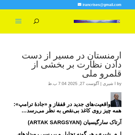
irancrises@gmail.com
ارمنستان در مسیر از دست
دادن نظارت بر بخشی از
قلمرو ملی
by
ا شیری
|
آگوست 27, 2025 7:04 ب.ظ
واقعیت‌های جدید در قفقاز و «جادۀ ترامپ»:
همه چیز روی کاغذ بی‌نقص به نظر می‌رسد…
آرتاک سارگیسیان (
ARTAK SARGSYAN
)
ا. م. شیری- هر گونه تحلیل و بررسی رویدادهای