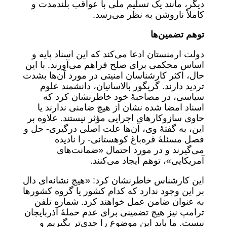
دیگر، مانند یک تسلیم ملی با عواقب بلندمدت و
کاملاً ناروشن به نظر می‌رسد.
توهم تضمین‌ها
دولت ارمنستان ادعا می‌کند که این اسناد پایه و
اساس محکمی برای صلح فراهم می‌آورند. با این
حال، اکثر کارشناسان امنیتی در مورد آن‌ها بشدت
تردید دارند. گریگور بالاسانیان، دانشمند علوم
سیاسی، در مصاحبۀ خود خاطرنشان کرد که
اسناد امضا شده نشان از هیچ ضامنی ندارند یا
حاوی سازوکارهای اجرایی مؤثر نیستند. علاوه بر
این، به گفتۀ وی، آن‌ها علت اصلی درگیری- حل و
فصل مسئلۀ قره‌باغ کوهستانی- را نادیده
می‌گیرند و در مورد احتمال «ضمانت‌های
آمریکایی»، توهم ایجاد می‌کنند.
این کارشناس خاطرنشان کرد: «هیچ نشانه‌ای دال
بر این وجود ندارد که کدام کشور یا گروه کشورها
به عنوان ضامن عمل خواهند کرد. شماره تلفن
ترامپ نیز هیچ تضمینی برای عدم حملۀ آذربایجان
نیست. ما باید این موضوع را جدی‌تر بگیریم و