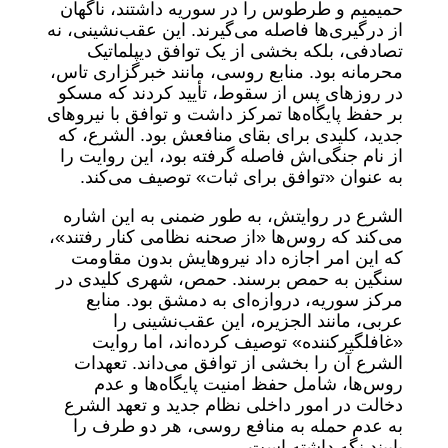
حمیمیم و طرطوس را در سوریه داشتند، ناگهان
از درگیری‌ها فاصله می‌گیرند. این عقب‌نشینی، نه
تصادفی، بلکه بخشی از یک توافق دیپلماتیک
محرمانه بود. منابع روسی، مانند خبرگزاری تاس،
در روزهای پس از سقوط، تأیید کردند که مسکو
بر حفظ پایگاه‌ها تمرکز داشت و توافق با نیروهای
جدید، کلیدی برای بقای منافعش بود. الشرع، که
از نام جنگی‌اش فاصله گرفته بود، این روایت را
به عنوان «توافق برای ثبات» توصیف می‌کند.
الشرع در روایتش، به طور ضمنی به این اشاره
می‌کند که روس‌ها «از صحنه نظامی کنار رفتند»،
که این امر اجازه داد نیروهایش بدون مقاومت
سنگین به حمص برسند. حمص، شهری کلیدی در
مرکز سوریه، دروازه‌ای به دمشق بود. منابع
عربی، مانند الجزیره، این عقب‌نشینی را
«غافلگیرکننده» توصیف کرده‌اند، اما روایت
الشرع آن را بخشی از توافق می‌داند. تعهدات
روس‌ها، شامل حفظ امنیت پایگاه‌ها و عدم
دخالت در امور داخلی نظام جدید و تعهد الشرع
به عدم حمله به منافع روسی، هر دو طرف را
پایبند نگه داشته است.