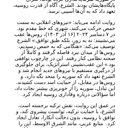
پایگاه‌هایشان بودند. الشرع، آگاه از قدرت روسیه،
تعهد داد که به آن‌ها آسیبی نرسد.
روایت ادامه می‌یابد: «نیروهای انقلابی به سمت
حمص حرکت می‌کنند، شهری که خط مقدم بود.
در ۷ دسامبر ۲۰۲۴ (۱۶ آذر ۱۴۰۳)، روس‌ها عقب
می‌نشینند: نه به زور، بلکه طبق توافق.» الشرع
توصیف می‌کند: «هنگامی که به حمص رسیدیم،
روس‌ها از میدان نبرد فاصله گرفتند و کاملاً از
صحنه نظامی کنار رفتند. این در چارچوب توافقی
بود.» این عقب‌نشینی استراتژیک، برای جلوگیری
از درگیری مستقیم با نیروهای جدید انجام شد و
الشرع تعهد داد که سوریه را متحد نگه دارد، و
روس‌ها در مقابل، از حمایت اسد دست کشیدند.
این تبادل، سوریه را از خونریزی بیشتر نجات داد،
اما سؤالاتی درباره وفاداری روسیه ایجاد کرد.
در عمق این روایت، نقش ترکیه برجسته است.
الشرع، با حمایت ترکیه، توانست پیشروی کند، و
توافق با روسیه، بدون دخالت آنکارا، تعادل ایجاد
کرد. منابع عربی، مانند الشرق الاوسط، این را