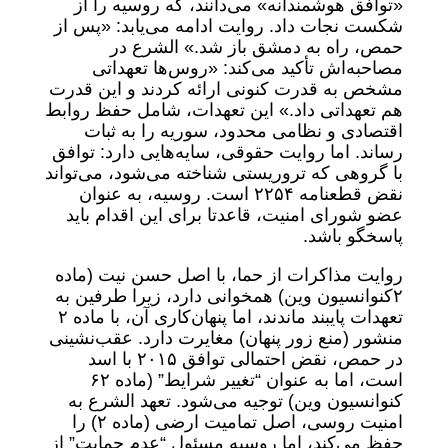
«توافق هوشمندانه» می‌دانند، که روسیه را از
شکست نجات داد. روایت ادامه می‌یابد: «پس از
حمص، راه به دمشق باز شد.» الشرع در
مصاحبه‌اش تأکید می‌کند: «روس‌ها تعهداتی
مشخص به قدرت کنونی ارائه کردند و این قدرت
هم تعهداتی داد.» این تعهدات، شامل حفظ روابط
اقتصادی و نظامی محدود، سوریه را به ثبات
رساند. اما روایت حقوقی، سایه‌هایی دارد: توافق
با گروهی که تروریستی شناخته می‌شود، می‌تواند
نقض قطعنامه ۲۲۵۴ است. روسیه، به عنوان
عضو شورای امنیت، قاعدتا برای این اقدام باید
پاسخگو باشد.
روایت مذاکرات از حما، با اصل حسن نیت (ماده
۲کنوانسیون وین) همخوانی دارد، زیرا طرفین به
تعهدات پایبند ماندند، اما پنهان‌کاری آن، با ماده ۲
منشور (منع زور پنهان) مغایرت دارد. عقب‌نشینی
در حمص، نقض احتمالی توافق ۲۰۱۵ با اسد
است، اما به عنوان “تغییر شرایط” (ماده ۶۲
کنوانسیون وین) توجیه می‌شود. تعهد الشرع به
امنیت روسی، اصل تمامیت ارضی (ماده ۲) را
حفظ می‌کند، اما روسیه مسئول “عدم حمایت” از