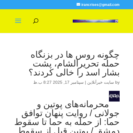
irancrises@gmail.com
چگونه روس ها در بزنگاه
حمله تحریرالشام، پشت
بشار اسد را خالی کردند؟
by
سایت خبرآنلاین
|
سپتامبر 17, 2025 8:27 ب.ظ
محرمانه‌های پوتین و
جولانی / روایت پنهان توافق
حما: از حمله به حما تا سقوط
دمشق / پوتین قبل از سقوط