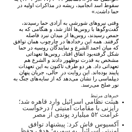
سقوط اسد انجامید، ریشه در مذاکرات اولیه در
حما داشت.»
وقتی نیروهای شورشی به آزادی حما رسیدند،
گفت‌وگوها با روس‌ها آغاز شد، و هنگامی که به
حمص رسیدند، روس‌ها از میدان نبرد فاصله
گرفتند. همه این رخدادها در چارچوب همان توافق
که میان احمد الشرع و نمایندگان روسیه در حما
شکل گرفته‌بود اتفاق افتاد. روس‌ها تعهداتی
مشخص به قدرت نوظهور دادند و الشرع هم
تعهداتی داد. هر دو طرف تاکنون به این تعهدات
پایبند بوده‌اند. این روایت در حالی، جریان پنهان
دیپلماسی را نشان می‌دهد که از سایه‌های جنگ به
نور صلح می‌رسد.
خبرهای مرتبط
هیئت نظامی اسرائیل وارد قاهره شد؛
رایزنی با مقامات امنیتی / درخواست
غرامت ۵۲ میلیارد پوندی از مصر
آکسیوس فاش کرد: پیشنهاد توافق
امنیتی اسرائیل به سوریه؛ هدف حفظ