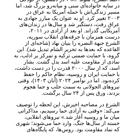
در سایه خانواده‌ای سنی و میانه‌رو بزرگ شد، اما
مسیر زندگی‌اش با حمله آمریکا به عراق در
۲۰۰۳ تغییر کرد. او به عنوان یک مبارز جهادی به
عراق رفت، دستگیر شد و سال‌ها در زندان‌های
آمریکایی گذراند. او بعد از آزادی در ۲۰۱۱،
درست همزمان با جرقه‌های انقلاب سوریه،
الشرع جبهة النصره را بنیان نهاد (شاخه‌ای از
القاعده که بعدها به تحریر الشام تبدیل شد). این
گروه، با حمایت ضمنی ترکیه و تمرکز بر ادلب، به
نمادی از مقاومت علیه اسد بدل گشت. بشار
اسد، که از سال ۲۰۰۰ قدرت را در دست داشت،
با حمایت ایران و روسیه، نظام حاکم را حفظ
کرده‌بود. اما در نوامبر ۲۰۲۴ (آبان ۱۴۰۳)، وقتی
نیروهای الجولانی به سمت حلب و حما هجوم
بردند، ورق پس از ۲۴ سال برگشت.
الشرع در مصاحبه اخیرش، این لحظه را توصیف
می‌کند: «وقتی به آزادی حما رسیدیم، مذاکراتی
میان ما و روسیه آغاز شد.» نیروهای انقلابی،
خسته از سال‌ها جنگ، وارد حما می‌شوند؛ شهری
که نماد مقاومت بود. روس‌ها، که پایگاه‌های