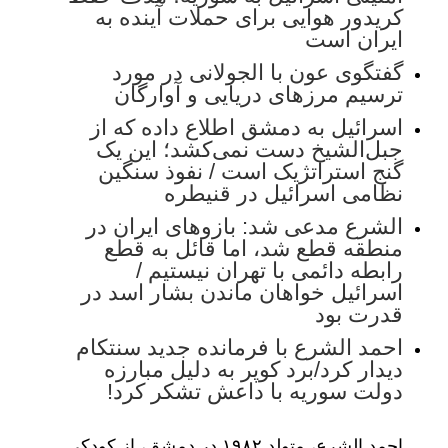
کریدور هوایی برای حملات آینده به
ایران است
گفتگوی عون با الجولانی در مورد
ترسیم مرزهای دریایی و آوارگان
اسرائیل به دمشق اطلاع داده که از
جبل‌الشیخ دست نمی‌کشد؛ این یک
گنج استراتژیک است / نفوذ سنگین
نظامی اسرائیل در قنیطره
الشرع مدعی شد: بازوهای ایران در
منطقه قطع شد، اما قائل به قطع
رابطه دائمی با تهران نیستیم /
اسرائیل خواهان ماندن بشار اسد در
قدرت بود
احمد الشرع با فرمانده جدید سنتکام
دیدار کرد/برد کوپر به دلیل مبارزه
دولت سوریه با داعش تشکر کرد!
احمد الشرع، متولد ۱۹۸۲ در دمشق، از کودکی