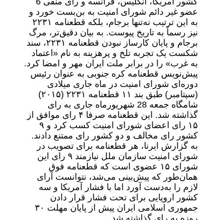
کشور آمریکا، انگلیس، فرانسه و رای منفی 6
عضو غیر دائم شورای امنیت به بن‌بست خورد و
به این ترتیب نه‌تنها برجام، بلکه قطعنامه ۲۲۳۱
نیز رسماً به تاریخ پیوست. به بیان دقیق‌تر، مرگ
برجام و پایان کارساز نبودن قطعنامه ۲۲۳۱، سند
شکست یک تجربه تلخ و پرهزینه به نام «اعتماد
به غرب» را در برابر ملت ایران مهر و امضا کرد.
پیش‌نویس قطعنامه کره جنوبی به عنوان رئیس
دوره‌ای شورای امنیت در ماه جاری میلادی
(سپتامبر) طبق بند ۱۱ قطعنامه ۲۲۳۱ (۲۰۱۵)
شامگاه جمعه 28 شهریورماه جاری به رای
گذاشته شد. این قطعنامه صرفا ۴ رای موافق از
۱۵ رای اعضای شورای امنیت کسب کرد و ۹
کشور رای مخالف و دو کشور رای ممتنع دادند.
به گزارش ایرنا، هر قطعنامه برای تصویب در
شورای امنیت سازمان ملل نیازمند ۹ رای این
شورای ۱۵ عضوی است که قطعنامه فوق
همان‌طور که پیش‌بینی می‌شد، نتوانست آرای
لازم را به‌دست آورد اما با فشار آمریکا و سه
کشور اروپایی برای تحت فشار قرار دادن
جمهوری اسلامی ایران پیش از پایان مهلت ۳۰
روزه به رای گذاشته شد.