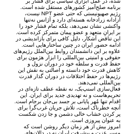
شده، در عمل ابزاری سیاسی برای فشار بر
برنامه صلح‌آمیز کشورهای مستقل شده است.
رژیم صهیونیستی که حتی عضو NPT نیست،
آزادانه زرادخانه هسته‌ای دارد و آژانس نه‌تنها
واکنشی نشان نمی‌دهد، بلکه تمام فشار خود را
بر ایرانِ متعهد و عضو پیمان متمرکز کرده است.
این تناقض آشکار، دلیل کافی برای بازاندیشی در
ادامه حضور ایران در چنین ساختارهایی است.
علاوه ‌بر این دانشمندان روابط بین‌الملل رژیم‌های
حقوقی و امنیتی بین‌المللی را ابزار هژمون برای
حفظ قدرت و سلطه خود در دوران نزول و
کاهش قدرت خود دانسته و اصالتی به نقش این
رژیم‌ها در حفظ اختلافات در دوران گذار قدرت
بین‌المللی نمی‌دهند.
فعال‌سازی اسنپ‌بک، نه نقطه عطف تازه‌ای در
تحریم‌هاست و نه تهدیدی جدید برای ایران. این
اقدام تنها مُهر پایانی بر جسد بی‌جان برجام است.
آنچه خطرناک است، تلاش جریان غرب‌گرا برای
پر کردن خشاب خالی دشمن و جا زدن شکست
به‌ عنوان پیروزی است.
امروز بیش از هر زمان دیگر روشن است که
مسیر عزت و پیشرفت ایران نه در دالان‌های