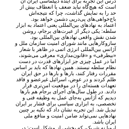
درس این تجربه برای آینده دیپلماسی ایران آن
است که هیچ‌گاه نباید ضعف یا انعطاف بیش از
حد را به نمایش گذاشت، چرا که نتیجه‌اش
باج‌خواهی‌های پی‌درپی دشمن خواهد بود.
اعتماد به نهادهای بین‌المللی یعنی اعتماد به ابزار
سلطه: یکی دیگر از عبرت‌های برجام، روشن
شدن نقش واقعی نهادهای بین‌المللی بود.
سازوکارهایی مانند شورای امنیت سازمان ملل و
آژانس بین‌المللی انرژی اتمی در ظاهر با شعار
«بیطرفی» و «قانون‌مداری» معرفی می‌شوند،
اما در عمل چیزی جز ابزارهای قدرت در دست
نظام سلطه نیستند. همین نهادها که باید بر اساس
مقررات رفتار کنند، بارها و بارها در حق ایران
ظلم کردند و در عوض، اسرائیل غیرعضو و فاقد
تعهدات هسته‌ای را در موقعیت امن‌تری قرار
دادند. در طول سال‌های اجرای برجام هم بارها
دیدیم که آژانس به‌جای عمل به وظیفه فنی و
تخصصی، به ابزاری سیاسی برای فشار بر ایران
تبدیل شد. این تجربه نشان داد که تکیه بر چنین
نهادهایی نمی‌تواند ضامن امنیت و منافع ملی
ایران باشد.
اروپا نه شریک، که بخشی از مشکل است: در