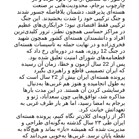
چارچوب برجام، محدودیت‌هایی بر صنعت
هسته‌ای پذیرفتند، دشمنان بلافاصله جسور شدند
و جنگ ترکیبی خود را شدت بخشیدند. این جنگ
ترکیبی فقط اقتصادی نبود؛ خرابکاری‌های عظیم
در مراکز حساسی همچون نطنز، ترور کلیدی‌ترین
افراد و دانشمندان هسته‌ای کشور همچون شهید
فخری‌زاده و در نهایت حمله به تاسیسات هسته‌ای
در جنگ 12 روزه، همه در دوره‌ای رخ داد که
قطعنامه‌های شورای امنیت تعلیق شده بود.
پس از 22 سال آزمون و خطا، زمان آن رسیده
که ایران تصمیمی قاطع و راهبردی بگیرد
پرونده هسته‌ای ایران بیش از ۲2 سال است که
به طول انجامیده و هنوز هم غربی‌ها به‌دنبال
فرسایشی کردن آن هستند. در این مدت بارها
مذاکره شد، توافق‌هایی چون سعدآباد، ژنو و
برجام به امضا رسید، اما هر بار طرف غربی به
تعهداتش خیانت کرد.
اگر از زاویه‌ای کلان‌تر نگاه کنیم، پرونده هسته‌ای
ایران طی ۲۳ سال گذشته به‌گونه‌ای طراحی و
مدیریت شده که همیشه «باز» بماند و هیچ‌گاه به
نقطه پایان نرسد. غربی‌ها به‌خوبی می‌دانند که