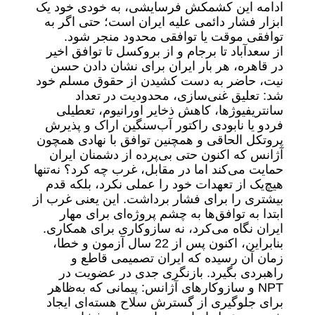
ادامه این کشمکش فرسایشی، به خودی خود یک
ابزار فشار دائمی علیه ایران است؛ حتی اگر به
توافقی موقت یا توافقی محدود منجر شود.
از سعدآباد تا برجام و از بروکسل تا توافق اخیر
در قاهره، هر بار ایران برای نشان دادن حسن
نیت، حاضر به دست کشیدن از حقوق مسلم خود
شد: تعلیق غنی‌سازی، محدودیت در تعداد
سانتریفیوژها، کاهش ذخایر اورانیوم، تعطیلی
فردو یا نابودی راکتور آب‌سنگین اراک و پذیرش
پروتکل الحاقی و همچنین توافق با نهادی همچون
آژانس که اکنون حتی بی‌پرده از دشمنان ایران
حمایت می‌کند اما در مقابل، غرب چه کرد؟ نه‌تنها
هیچ‌یک از تعهدات خود را عملی نکرد، بلکه قدم
بیشتری را برای فشار برداشت. این یعنی غرب از
ابتدا به توافق‌ها به چشم پروژه‌ای برای مهار
ایران نگاه می‌کرد، نه سازوکاری برای همکاری.
بنابراین، اکنون پس از 22 سال آزمون و خطا،
زمان آن رسیده که ایران تصمیمی قاطع و
راهبردی بگیرد. بازنگری جدی در عضویت در
NPT و سازوکارهای آژانس: پیمانی که به‌ظاهر
برای جلوگیری از گسترش سلاح هسته‌ای ایجاد