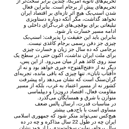
تحریم‌های ثانویه آمریکا، چندین برابر سخت‌تر از
تحریم‌های پیش از برجام است. بنابراین فعال
شدن اسنپ‌بک هیچ اثر تازه‌ای بر اقتصاد ایران
نخواهد گذاشت، مگر آنکه دوباره دستاویزی
تبلیغاتی برای بوقچی‌های غرب‌گرای داخلی و
ادامه مسیر خسارت بار شود.
بنابراین باید این حقیقت را پذیرفت: اسنپ‌بک
چیزی جز دفن رسمی برجام کاغذی نیست.
برجامی که ده سال جز زیان و خسارت چیزی
برای ملت ایران نداشت، اکنون حتی در سطح یک
سند روی کاغذ هم از میان می‌رود. از این پس،
دیگر نه از «فتح‌الفتوح» خبری خواهد بود و نه از
«آفتاب تابان». تنها چیزی که باقی مانده، تجربه‌ای
گران‌سنگ است که نشان می‌دهد راه پیشرفت
کشور نه از مسیر اعتماد به غرب، بلکه از مسیر
مقاومت فعال، اقتصاد درون‌زا و دیپلماسی
متوازن با شرق و همسایگان می‌گذرد.
در مناسبات قدرت، ارسال پالس ضعف
مساوی است با باج‌دهی بیشتر
هیچ‌کس نمی‌تواند منکر شود که جمهوری اسلامی
ایران چه در طول 22 سال مذاکره و چه در ده
سال برجام، نهایت سخاوتمندی را از خود نشان