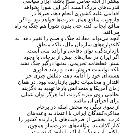
بیشتر از آنکه ضامن صلح باشد، ابزار سیاسی
قدرت‌های بزرگ است. اگر این شورا بخواهد
اقدامی علیه کشوری انجام دهد، صرفاً در
چارچوب منافع همان قدرت‌ها خواهد بود. و اگر
منافع ایجاب کند، حتی بدون شورا هم جنگ به راه
می‌افتد.
آنچه می‌تواند معادله جنگ و صلح را تغییر دهد، نه
کاغذپاره‌های سازمان ملل، بلکه منطق
بازدارندگی، توان دفاعی و اراده ملی است.
اگر ایران در سال‌های پیش از برجام، با وجود
شش قطعنامه تحریمی، نه‌تنها درگیر جنگ نشد
بلکه توانست فروش نفت و رشد فناوری
هسته‌ای خود را ادامه دهد، دلیلش چیزی جز
اقتدار و محاسبات دقیق بازدارنده نبود. در همان
زمان آمریکا و متحدانش بارها تهدید به «گزینه
نظامی روی میز» کردند، اما هرگز توان عملی
برای اجرای آن نیافتند.
از سوی دیگر، به محض اینکه در برجام
مذاکره‌کنندگان ایرانی با اعتماد به وعده‌های
غرب، بخشی از ظرفیت‌های بازدارنده کشور را
کنار گذاشتند، مؤلفه‌های قدرت‌ساز همچون
راکتور آب سنگین اراک را نابود کرده و در