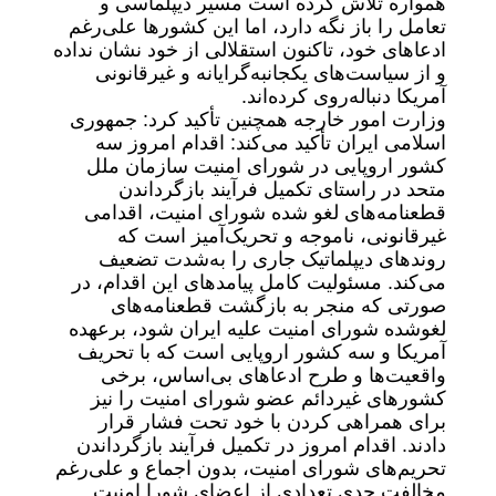
همواره تلاش کرده است مسیر دیپلماسی و
تعامل را باز نگه دارد، اما این کشورها علی‌رغم
ادعاهای خود، تاکنون استقلالی از خود نشان نداده
و از سیاست‌های یکجانبه‌گرایانه و غیرقانونی
آمریکا دنباله‌روی کرده‌اند.
وزارت امور خارجه همچنین تأکید کرد: جمهوری
اسلامی ایران تأکید می‌کند: اقدام امروز سه
کشور اروپایی در شورای امنیت سازمان ملل
متحد در راستای تکمیل فرآیند بازگرداندن
قطعنامه‌های لغو شده شورای امنیت، اقدامی
غیرقانونی، ناموجه و تحریک‌آمیز است که
روندهای دیپلماتیک جاری را به‌شدت تضعیف
می‌کند. مسئولیت کامل پیامدهای این اقدام، در
صورتی که منجر به بازگشت قطعنامه‌های
لغوشده شورای امنیت علیه ایران شود، برعهده
آمریکا و سه کشور اروپایی است که با تحریف
واقعیت‌ها و طرح ادعاهای بی‌اساس، برخی
کشورهای غیردائم عضو شورای امنیت را نیز
برای همراهی کردن با خود تحت فشار قرار
دادند. اقدام امروز در تکمیل فرآیند بازگرداندن
تحریم‌های شورای امنیت، بدون اجماع و علی‌رغم
مخالفت جدی تعدادی از اعضای شورا امنیت