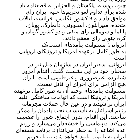
چین، روسیه، پاکستان و الجزایر به قطعنامه یاد
شده برای تداوم لغو تحریم‌ها علیه ایران رای
موافق دادند و ۹ کشور انگلیس، فرانسه، ایالات
متحده، سیرالئون، اسلوونی، دانمارک، یونان،
پاناما و سومالی رای منفی و دو کشور گویان و
کره جنوبی رای ممتنع دادند.
ایروانی: مسئولیت پیامدهای اسنپ‌بک
به طور کامل برعهده آمریکا و تروئیکای اروپایی
است
ایروانی، سفیر ایران در سازمان ملل نیز در
سخنان خود در این نشست گفت: اقدام امروز
شتابزده، غیرضروری و غیرقانونی است. ایران
هیچ الزامی برای اجرای آن قائل نیست.
مسئولیت پیامدهای وخیم آن به طور کامل برعهده
آمریکا و تروئیکا است که اتهامات ساختگی علیه
ایران تراشیدند و در عین حال حملات مجرمانه
رژیم اسرائیل به تأسیسات تحت پادمان را ممکن
ساختند. این اقدام، بدون اجماع، شورا را تضعیف
می‌کند، دیپلماسی را خدشه‌دار می‌سازد و رژیم
عدم اشاعه را به خطر می‌اندازد. برنامه هسته‌ای
ایران نه با بمب نابود خواهد شد، نه با تحریم