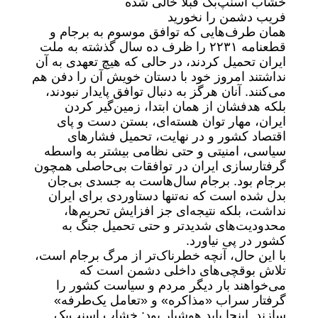
خشاب اسنپ‌بک قبلا خالی شده
فریب دشمن را نخورید
همان طرف‌هایی که توافق موسوم به برجام و
قطعنامه ۲۲۳۱ را ظرف ده سال گذشته به ملت
ایران تحمیل کردند، در حالی که هیچ تعهدی به آن
نداشتند امروز خود با دستان خویش آن را دفن هم
می‌کنند. آنان هرگز به ‌دنبال توافق پایدار نبودند،
بلکه هدفشان از همان ابتدا، زمین‌گیر کردن
ایران، مهار توان هسته‌ای، بستن دست و پای
اقتصاد کشور و در نهایت، تحمیل فشارهای
سیاسی، امنیتی و حتی نظامی بیشتر به واسطه
گرفتارسازی ایران در توافقات بی‌حاصلی همچون
برجام بود. برجام سال‌هاست به جسدی بی‌جان
بدل شده است که نه‌تنها دستاوردی برای ایران
نداشت، بلکه نتیجه‌ای جز افزایش تحریم‌ها،
محدودیت‌های شدیدتر و حتی تحمیل جنگ به
کشور در پی نیاورد.
با این حال، آنچه خطرناک‌تر از مرگ برجام است،
تلاش بوقچی‌های داخلی دشمن است که
می‌خواهند بار دیگر مردم و سیاست کشور را
گرفتار سراب «مذاکره» و «تعامل یک‌طرفه»
سازند. اینجا باید هوشیار بود: خشاب اسنپ‌بک