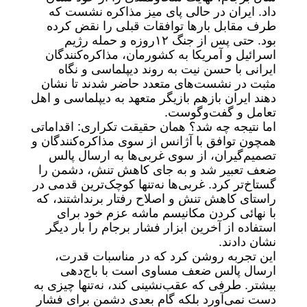
داد. ایران در حالی پای میز مذاکره نشست که
طرف مقابل بارها توافقات قبلی را نقض کرده
بود. حتی پس از جنگ ۱۲روزه و حمله رژیم
اسرائیل و آمریکا به کشورمان، مذاکره‌کنندگان
ایرانی با حسن نیت به روند دیپلماسی و نگاه
مثبت در نشست‌های متعدد حاضر شدند تا نشان
دهند ایران بازهم بازیگر متعهد به دیپلماسی و اهل
تعامل و گفت‌وگوست.
اما نتیجه چه شد؟ همان حقیقت تکراری: اقداماتی
همچون توافق با آژانس از سوی مذاکره‌کنندگان و
تصمیم‌گیران، از سوی غربی‌ها به ارسال پالس
ضعف تعبیر شد و به‌ جای کاهش تنش، دشمن را
گستاخ‌تر کرد. غربی‌ها نه‌تنها کوچک‌ترین قدمی در
راستای کاهش تنش و اصلاح رفتار برنداشتند، که
با نهائی کردن مکانیسم ماشه عزم خود برای
استفاده از آخرین ابزار فشار برجام را بار دیگر
نشان دادند.
این تجربه روشن کرد که در مناسبات قدرت،
ارسال پالس ضعف مساوی است با باج‌دهی
بیشتر. طرفی که عقب‌نشینی کند، نه‌تنها چیزی به
دست نمی‌آورد بلکه گام بعدی دشمن برای فشار