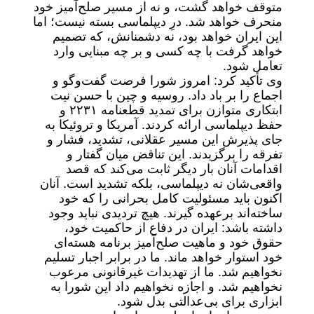
متوقف خواهد گشت، و نه از مسیر صلح‌آمیز خود
منحرف خواهد شد. درِ دیپلماسی بسته نیست؛ اما
این ایران خواهد بود، نه دشمنانش، که تصمیم
خواهد گرفت با چه کسی و بر چه مبنایی وارد
تعامل شود.
وی تأکید کرد: امروز شورا فرصت گفت‌وگو و
اجماع را بر باد داد. روسیه و چین با حسن نیت
ابتکاری متوازن برای تمدید قطعنامه ۲۲۳۱ و
حفظ دیپلماسی ارائه کردند. آمریکا و تروئیکا به
جای پذیرش این مسیر عقلانی، تشدید، فشار و
تفرقه را برگزیدند. این تناقض میان گفتار و
اقدامات آنان بار دیگر ثابت می‌کند که قصد
واقعی‌شان نه دیپلماسی، بلکه تشدید است. آنان
اکنون باید مسئولیت کامل بحرانی را که خود
ساخته‌اند برعهده گیرند. هیچ تردیدی نباید وجود
داشته باشد: ایران در دفاع از حاکمیت خود،
حقوق خود و ماهیت صلح‌آمیز برنامه هسته‌ای
خود استوار خواهد ماند. ما در برابر اجبار تسلیم
نخواهیم شد. ما از تهدیدات غیرقانونی مرعوب
نخواهیم شد. و اجازه نخواهیم داد این شورا به
ابزاری برای بی‌عدالتی بدل شود.