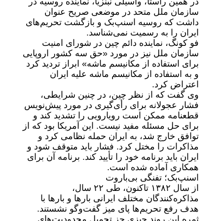
در همین راستا، واسیلی نبنزیا، نماینده روسیه در
سازمان ملل متحد در موضعی صریح عنوان
داشت که روسیه اسنپ‌بک و بازگشت تحریم‌های
ایران را به رسمیت نمی‌شناسد.
فو کونگ، نماینده دائم چین در شورای امنیت
سازمان ملل نیز در مورد «حق سه کشور اروپایی
برای استفاده از مکانیسم ماشه» ابراز تردید کرد
و به استفاده از مکانیسم ماشه علیه ایران
اعتراض کرد.
وی گفت که از نظر چین، در چنین شرایطی،
فشار عجولانه برای رأی‌گیری در مورد پیش‌نویس
قطعنامه ممکن است رویارویی را تشدید کند و
برای حل مسئله مفید نیست. این آمریکا بود که از
توافق خارج شد، به ایران حمله نظامی کرد و
مذاکرات را مختل کرد. فشار باید متوقف شود و
ایران باید برنامه خود را تأیید کند. برنامه آن برای
همکاری آماده شده است.
اسنپ‌بک؛ تفنگی بی‌باروت
از سال ۱۳۸۲ تاکنون، طی ۲۲ سال،
مذاکره‌کنندگان مختلف ایرانی بارها و بارها با
هدف رفع تحریم‌ها پای میز گفت‌وگو نشستند.
ثمره این روند چیزی جز تحمیل محدودیت‌های