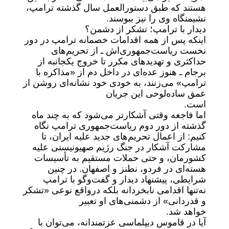
هستند که طبق دستورالعمل سال گذشته ترامپ‌،
نشیمنگاه وی را نیز ببوسند.
دیدار با ترامپ؛ تشکر از دشمن؟
اینکه پس از همه اقدامات خصمانه ترامپ در دور
نخست ریاست‌جمهوری‌اش ـ از تحریم‌های
حداکثری و تهدیدهای مکرر تا خروج یکجانبه از
برجام ـ هنوز عده‌ای در داخل دم از «مذاکره با
ترامپ» می‌زنند، به‌ خودی خود نشانه‌ای روشن از
عمق ساده‌لوحی این جریان
است.
اما فاجعه وقتی آشکارتر می‌شود که به چند ماه
گذشته از دور دوم ریاست‌جمهوری ترامپ نگاه
کنیم: از اعمال تحریم‌های جدید علیه ایران، تا
مشارکت آشکار در جنگ رژیم صهیونیستی علیه
کشورمان، و حتی حملات مستقیم به تأسیسات
هسته‌ای در فردو، نطنز و اصفهان. در چنین
شرایطی، پیشنهاد دیدار و گفت‌وگو با ترامپ
نه‌تنها اقدامی نابخردانه بلکه درواقع نوعی «تشکر
و قدردانی» از دشمنی‌های او تعبیر
خواهد شد.
آیا در قاموس دیپلماسی عزتمندانه، می‌توان با