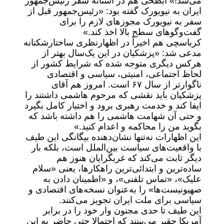
می‌شد!» ابطحی هم در آستانه سفر رئیس‌جمهور
ایران به نیویورک گفته بود: «رئیس‌جمهور قبل از
سفر به نیویورک مجوزهای لازم را برای
گفت‌وگوهای سطح بالا اخذ کند.»
کرباسچی هم اخیراً در اظهارنظری ساختارشکنانه
مدعی شد: «پزشکیان در این یک‌سال بهتر از
هرکس دیگری متوجه شده که شرایط کشور از
لحاظ اجتماعی، امنیتی، سیاسی و اقتصادی
ناگوارتر از سال ۶۷ است. امروز هم آقای
پزشکیان باید نقشی که مرحوم‌ هاشمی داشتند را
ایفا کند و خدمت رهبری برود و اختیار کامل بگیرد
و حتی آن شهامت ‌هاشمی را هم داشته باشد که
بگوید من را محاکمه و اعدام کنید.»
این اظهارات نه‌تنها نشان‌دهنده بیگانگی این طیف
با واقعیت‌های سیاست بین‌الملل است، بلکه بار
دیگر ثابت می‌کند که غربگرایان هنوز هم
ساده‌ترین و ابتدائی‌ترین راهکارها، یعنی «سلام
علیک»، «تماس تلفنی»، و «اطمینان دادن به
صهیونیست‌ها» را به‌عنوان نسخه‌های اقتصادی و
سیاسی برای ملت ایران تجویز می‌کنند.
این طیف تا حدی مجنون وار خود را در برابر
آمریکا حقیر می‌بینند که احتمالا حتی حاضر به این