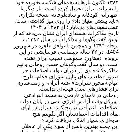
۱۳۸۲ تاکنون بارها نسخه‌های شکست‌خورده خود
را به ملت ایران تحمیل کرده است، بار دیگر با
اظهاراتی کودکانه و ساده‌لوحانه، نسخه تکراری
«باید بیشتر امتیاز داد» را روی میز گذاشته است.
عقب‌نشینی‌های بی‌پایان؛ از ۱۳۸۲ تا ۱۴۰۴
تاریخ مذاکرات هسته‌ای ایران نشان می‌دهد که از
اولین گفت‌وگوها و مذاکرات در سال ۱۳۸۲‌، تا
برجام ۱۳۹۴ و همچنین تا توافق قاهره در شهریور
1404، در ۲۲ ساله دیپلماسی فرسایشی در این
پرونده، دستاورد ملموسی نصیب ایران نشده
است. دو سال گفت‌وگوهای حسن روحانی و تیم
مذاکره‌کننده وی در دوران دولت اصلاحات جز
صدور قطعنامه‌های پیاپی شورای حکام، طرح
اتهام «محور شرارت» علیه ایران، و زمینه‌سازی
برای فشارهای بعدی نتیجه‌ای نداشت.
روحانی در نامه‌ای تاریخی به محمد البرادعی
دبیرکل وقت آژانس انرژی اتمی در پایان دولت
اصلاحات‌، اعترافی صریح کرد: «ایران در ازای
تمام اقدامات اعتمادساز، اگر نگوییم هیچ،
ما‌به‌ازای بسیار اندکی دریافت کرد.»
این جمله بهترین پاسخ از سوی یکی از عاملان