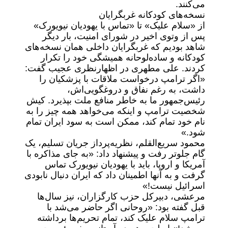
می‌کنند.
نسخه‌های کودکانه غربگرایان
از «سلام علیک» تا «تماس با یهودیان نیویورک»
پس از وتوی اخیر در شورای امنیت، بار دیگر
شاهد بودیم که غربگرایان داخلی همان نسخه‌های
کودکانه و ساده‌لوحانه همیشگی خود را تکرار
کردند. علی مطهری در اظهارنظری عجیب گفت:
«اگر ترامپ درخواست ملاقات با پزشکیان را
داشت، به رغم نفاق و دروغگویی‌اش،
رئیس‌جمهور ما به خاطر منافع ملت بپذیرد. کیش
شخصیت ترامپ و اینکه می‌خواهد همه چیز را به
نام خود تمام کند، ممکن است به سود ایران تمام
شود.»
محمود سریع‌القلم، نظریه‌پرداز جریان تسلیم، یک
گام جلوتر رفت و پیشنهاد داد: «به جای مذاکره با
آمریکا و اروپا، باید با یهودیان نیویورک تماس
گرفت و به آنها اطمینان داد که ایران دنبال نابودی
اسرائیل نیست!»
مرعشی، دبیرکل حزب کارگزاران، نیز سال‌ها
قبل گفته بود: «روحانی اگر حاضر می‌شد با
ترامپ سلام علیک کند، تمام تحریم‌ها برداشته