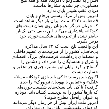
اصرار به گفت‌وگو با آمریکا، همه و همه هیچ
دستاوردی جز تشدید فشارها نداشت.
دریای عقب‌نشینی پایان ندارد
امروز، پس از مرگ رسمی برجام و پایان
قطعنامه ۲۲۳۱، ملت ایران بار دیگر شاهد است
که جریان غربگرا همچنان روی همان نسخه‌های
کودکانه پافشاری می‌کند. این طیف حتی یک‌بار
حاضر نشده از تجربه‌های شکست‌خورده خود
درس بگیرد.
این واقعیت تلخ است که ۲۲ سال مذاکره
بی‌حاصل، کشور را از ظرفیت‌های عظیم داخلی
و منطقه‌ای بازداشت، فرصت‌های بزرگ اقتصادی
با شرق و همسایگان را هدر داد، و دشمن را
گستاخ‌تر کرد. پایان این مسیر، چیزی جز تحقیر و
خسارت نیست.
اکنون باید پرسید: تا کی باید بازی کودکانه «سلام
علیک» و «تماس با یهودیان نیویورک» را جدی
گرفت؟ تا کی باید نسخه‌های شکست‌خورده‌ای
که بارها کشور را به بن‌بست کشانده‌اند، دوباره
به‌ عنوان راه‌حل مطرح شوند؟
امروز ملت ایران بیش از هر زمان دیگر می‌دانند
که دنیای عقب‌نشینی پایان ندارد. تنها راه،