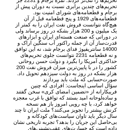
تحریم‌ها را تنگ‌تر کردند. ثمره برجام و 2231 جز
تحریم‌های چندین برابری نسبت به دوران پیش از
برجام و قطعنامه‌های شورای امنیت بود.
قطعنامه‌های 1929 و پنج قطعنامه قبل از آن
هیچ‌گاه نتوانست فروش نفت ایران را به کمتر از
یک میلیون و 200 هزار بشکه در روز برساند ولی
در دورانی که صنعت هسته‌ای ایران و ابزارهای
قدرت‌ساز آن از جمله راکتور آب سنگین اراک و
14000 سانتریفیوژ فدای برجام شد، نه این توافق
و نه قطعنامه 2231 نتوانست جلوی تحریم‌های
حداکثری آمریکا را بگیرد و دولت حسن روحانی
کشور را در با پایین‌ترین میزان فروش نفت 200
هزار بشکه در روز به دولت سیزدهم تحویل داد.
صورت‌حسابی که ملت باید بپردازند
سؤال اساسی اینجاست: افرادی که چنین
فریبکارانه از «تضمین امضای کری» سخن گفتند
و ساده‌لوحانه امید بستند که توافق با غرب معجزه
خواهد کرد، با چه رویی امروز باز هم نسخه
کرنش بیشتر را تجویز می‌کنند؟ ملت ایران تا چند
سال دیگر باید تاوان سیاست‌های کودکانه و
بی‌حاصل این جریان را بدهد؟ تجربه تاریخی نشان
داده است که خسارت‌های عقب‌نشینی‌های