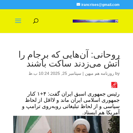
irancrises@gmail.com
روحانی: آن‌هایی که برجام را
آتش می‌زدند ساکت باشند
by
روزنامه هم میهن
|
سپتامبر 25, 2025 10:24 ب.ظ
رئیس جمهوری اسبق ایران گفت: ۴+۱ کنار
جمهوری اسلامی ایران ماند و لااقل از لحاظ
سیاسی و از لحاظ تبلیغاتی روبه‌روی ترامپ و
آمریکا هم ایستاد.
نمایشگر
ویدیو