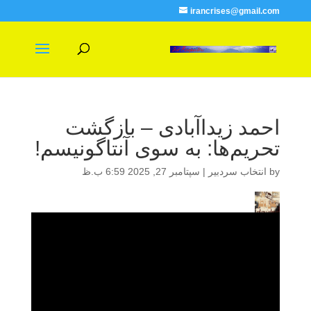
irancrises@gmail.com
احمد زیداآبادی – بازگشت
تحریم‌ها: به‌ سوی آنتاگونیسم!
by
انتخاب سردبیر
|
سپتامبر 27, 2025 6:59 ب.ظ