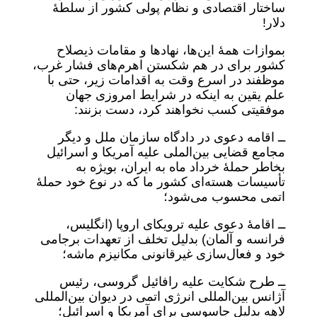
ساختار اقتصادی و نظام پولی کشور از سلطۀ
دلار!
بموازات همۀ این‌ها، نهادها و مقامات ذیصلاح
کشور برای در هم شکستن اهرم‌های فشار غرب،
موظفند در اسرع وقت به اقدامات زیر، حتی با
علم یقین به اینکه در شرایط امروزی جهان
موفقیتی کسب نخواهند کرد، دست بزنند:
ــ اقامه دعوی در دادگاه سازمان ملل و دیگر
مجامع قضایی بین‌الملی علیه آمریکا و اسرائیل
بخاطر حملۀ خرداد ماه به ایران، بویژه به
تأسیسات هسته‌ای کشور ما که در نوع خود حملۀ
اتمی محسوب می‌شود؛
ــ اقامۀ دعوی علیه ترویکای اروپا (انگلیس،
فرانسه و آلمان) بدلیل تخلف از تعهدات برجامی
خود و فعال‌سازی غیرقانونی مکانیزم ماشه؛
ــ طرح شکایت علیه رافائیل گروسی، رئیس
آژانس بین‌المللی انرژی اتمی در دیوان بین‌المللی
لاهه بدلیل جاسوسی برای آمریکا و اسرائیل؛