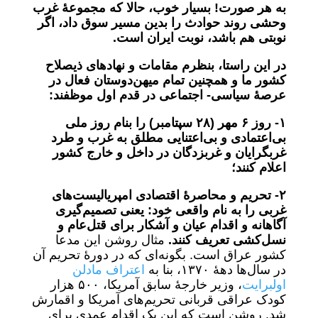
به هر صورت! بسیار خوب، حالا که مجموعۀ غرب
وحشی روند حوادث را بدین مسیر سوق داد، اگر
نوبتی هم باشد، نوبت ایران است.
در این راستا، بنظرم مقامات‌ و نهادهای ذیصلاح
کشور ما و همچنین تمام میهن‌دوستان فعال در
عرصۀ سیاسی- اجتماعی در قدم اول موظفند:
١- روز ۶ مهر (٢٨ سپتامبر) را بنام روز ملی
بی‌اعتمادی و بی‌اعتنایی مطلق به غرب و طرد
غربگرایان و غربزدگان در داخل و خارج کشور
اعلام کنند؛
٢- تحریم‌ و محاصرۀ اقتصادی امپریالیست‌های
غربی را به نام واقعی خود: یعنی تصمیم
گیری
آگاهانه و اقدام عیان و آشکار برای قتل‌عام و
نسل‌کشی تعریف کنند.
مثال روشن این مدعا
کشور عراق است. بگونه‌ای که در دورۀ تحریم‌ آن
در سال‌ها دهۀ ١٣٧٠، بنا به
اعتراف مادلن
اولبرایت
، وزیر خارجۀ سابق آمریکا، ۵٠٠ هزار
کودک عراقی قربانی تحریم‌های آمریکا و اقمارش
شد. روشن است که این یک اقدام عمدی برای