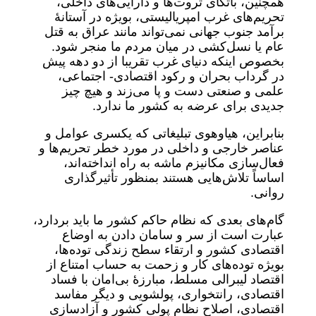
همچنین، باتکای ثروت‌ها و دارایی‌های داخلی،
تحریم‌های غرب امپریالیستی، بویژه در آستانۀ
برآمد جنوب جهانی نمی‌تواند مانند عراق به قتل
‌عام یا نسل‌کشی در میان مردم ما منجر شود.
بخصوص اینکه دنیای غرب تقریبا از دو دهه پیش
در گرداب بحران و رکود اقتصادی- اجتماعی،
علمی و صنعتی دست و پا می‌زند و هیچ چیز
جدیدی برای عرضه به کشور ما ندارد.
بنابراین، هیاوهوی تبلیغاتی که یکسری عوامل و
عناصر خارجی و داخلی در مورد خطر تحریم‌ها و
فعال‌سازی مکانیزم ماشه به راه انداخته‌اند،
اساساً تلاش‌هایی هستند بمنظور تأثیرگذاری
روانی.
گام‌های بعدی که نظام حاکم کشور ما باید بردارد،
عبارت است از سر و سامان دادن به اوضاع
اقتصادی کشور و ارتقاء سطح زندگی توده‌ها،
بویژه توده‌های کار و زحمت به حساب امتناع از
اقتصاد لیبرالی مسلط، مبارزۀ بی‌امان با فساد
اقتصادی، رانتخواری، پولشویی و دیگر مفاسد
اقتصادی، اصلاح نظام پولی کشور و آزادسازی