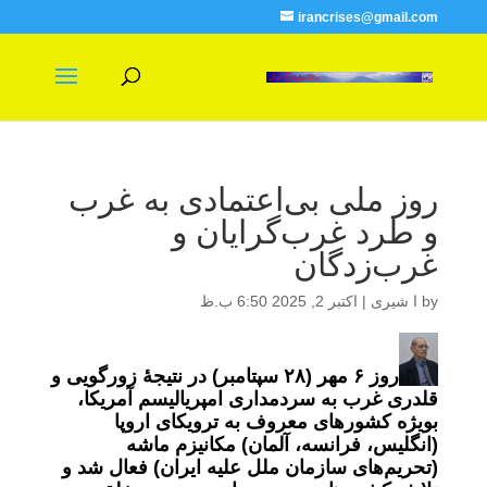
irancrises@gmail.com
روز ملی بی‌اعتمادی به غرب
و طرد غرب‌گرایان و
غرب‌زدگان
by
ا شیری
|
اکتبر 2, 2025 6:50 ب.ظ
روز ۶ مهر (٢٨ سپتامبر) در نتیجۀ زورگویی و
قلدری غرب به سردمداری امپریالیسم آمریکا،
بویژه کشورهای معروف به ترویکای اروپا
(انگلیس، فرانسه، آلمان) مکانیزم ماشه
(تحریم‌های سازمان ملل علیه ایران) فعال شد و