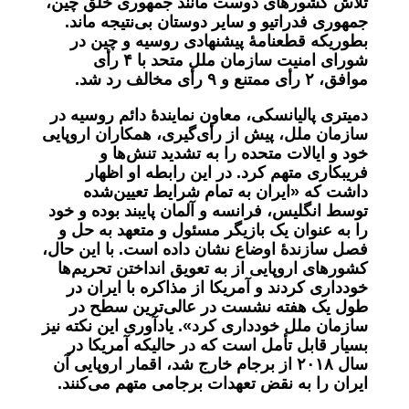
تلاش‌ کشورهای دوست مانند جمهوری خلق چین،
جمهوری فدراتیو و سایر دوستان بی‌نتیجه ماند.
بطوریکه قطعنامۀ پیشنهادی روسیه و چین در
شورای امنیت سازمان ملل متحد با ۴ رأی
موافق، ٢ رأی ممتنع و ٩ رأی مخالف رد شد.
دمیتری پالیانسکی، معاون نمایندۀ دائم روسیه در
سازمان ملل، پیش از رأی‌گیری، همکاران اروپایی
خود و ایالات متحده را به تشدید تنش‌ها و
فریبکاری متهم کرد.
در این رابطه او اظهار
داشت
که «ایران به تمام شرایط تعیین‌شده
توسط انگلیس، فرانسه و آلمان پایبند بوده و خود
را به عنوان یک بازیگر مسئول و متعهد به حل و
فصل سازندۀ اوضاع نشان داده است. با این حال،
کشورهای اروپایی از به تعویق انداختن تحریم‌ها
خودداری کردند و آمریکا از مذاکره با ایران در
طول یک هفته نشست در عالی‌ترین سطح در
سازمان ملل خودداری کرد». یادآوری این نکته نیز
بسیار قابل تأمل است که در حالیکه آمریکا در
سال ٢٠١٨ از برجام خارج شد، اقمار اروپایی آن
ایران را به نقض تعهدات برجامی متهم می‌کنند.