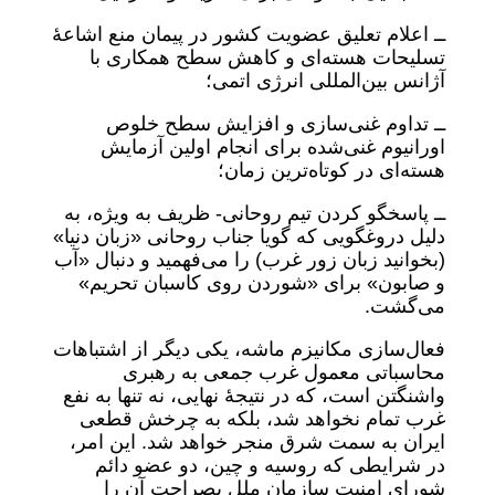
ــ اعلام تعلیق عضویت کشور در پیمان منع اشاعۀ
تسلیحات هسته‌ای و کاهش سطح همکاری با
آژانس بین‌المللی انرژی اتمی؛
ــ تداوم غنی‌سازی و افزایش سطح خلوص
اورانیوم غنی‌شده برای انجام اولین آزمایش
هسته‌ای در کوتاه‌ترین زمان؛
ــ پاسخگو کردن تیم روحانی- ظریف به ویژه، به
دلیل دروغگویی که گویا جناب روحانی «زبان دنیا»
(بخوانید زبان زور غرب) را می‌فهمید و دنبال «آب
و صابون» برای «شوردن روی کاسبان تحریم»
می‌گشت.
فعال‌سازی مکانیزم ماشه، یکی دیگر از اشتباهات
محاسباتی معمول غرب جمعی به رهبری
واشنگتن است، که در نتیجۀ نهایی، نه تنها به نفع
غرب تمام نخواهد شد، بلکه به چرخش قطعی
ایران به سمت شرق منجر خواهد شد. این امر،
در شرایطی که روسیه و چین، دو عضو دائم
شورای امنیت سازمان ملل بصراحت آن را