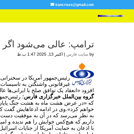
irancrises@gmail.com
ترامپ: عالی می‌شود اگر بت
by
سایت فارس
|
اکتبر 13, 2025 1:47 ب.ظ
رئیس‌جمهور آمریکا در سخنرانی ا
غیرقانونی واشنگتن به تاسیسات 
افزود «انعقاد یک توافق صلح با ایرانی‌ها عا
گروه بین‌الملل خبرگزاری فارس
؛ رئیس‌جمه
که «در عرض هشت ماه به هشت جنگ پایان دا
خواهم کرد».
وی در ادامه ادعاهایش گفت 
به نظر می‌رسد که در آن به موفقیت دست یا
داریم که هیچ‌کس خوابش را هم ندیده و امیدو
با اذعان به حمایت آمریکا از جنایات اسرائیل