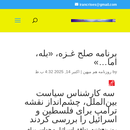
irancrises@gmail.com
برنامه صلح غـزه، «بله،
اما…»
by
روزنامه هم میهن
|
اکتبر 14, 2025 4:32 ب.ظ
سه کارشناس سیاست
بین‏‌الملل، چشم‌‏انداز نقشه
ترامپ برای فلسطین و
اسرائیل را بررسی کردند
روز پنج‌شنبه، توافق اسرائیل و حماس برای