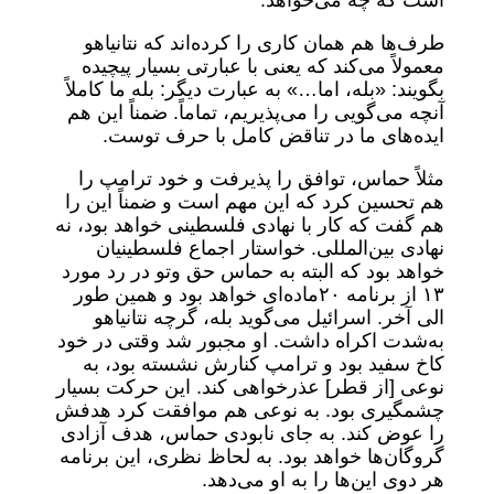
است که چه می‌خواهد.
طرف‌ها هم همان کاری را کرده‌اند که نتانیاهو
معمولاً می‌کند که یعنی با عبارتی بسیار پیچیده
بگویند: «بله، اما…» به عبارت دیگر: بله ما کاملاً
آنچه می‌گویی را می‌پذیریم،‌ تماماً. ضمناً این هم
ایده‌های ما در تناقض کامل با حرف توست.
مثلاً حماس، توافق را پذیرفت و خود ترامپ را
هم تحسین کرد که این مهم است و ضمناً این را
هم گفت که کار با نهادی فلسطینی خواهد بود، نه
نهادی بین‌المللی. خواستار اجماع فلسطینیان
خواهد بود که البته به حماس حق وتو در رد مورد
۱۳ از برنامه ۲۰ماده‌ای خواهد بود و همین طور
الی آخر. اسرائیل می‌گوید بله، گرچه نتانیاهو
به‌شدت اکراه داشت. او مجبور شد وقتی در خود
کاخ سفید بود و ترامپ کنارش نشسته بود، به
نوعی [از قطر] عذرخواهی کند. این حرکت بسیار
چشمگیری بود. به نوعی هم موافقت کرد هدفش
را عوض کند. به جای نابودی حماس، هدف آزادی
گروگان‌ها خواهد بود. به لحاظ نظری، این برنامه
هر دوی این‌ها را به او می‌دهد.