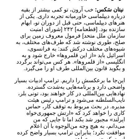
نیتان سَکس:
خب آرون، تو کمی بیشتر از بقیه
درباره دیپلماسی خاورمیانه تجربه داری. یکی از
هنرهای دیپلماسی، حتی قبل از دوران تو، ابهام
سازنده بود. [قطعنامه] ۲۴۲ [شورای امنیت
سازمان ملل متحد] فرمول معروف زمین برای
صلح، طوری نوشته شد که طرف‌های مختلف، به
شیوه‌های مختلف درکش کنند: به فرانسوی،
اسرائیل باید «از این قلمروها» خارج شود و به
انگلیسی «از قلمروها». هر کس می‌تواند برگردد
و بگوید قانون بین‌المللی طرف او را می‌گیرد.
این‌جا ما برعکسش را داریم. ترامپ ادبیات بسیار
واضحی دارد و برنامه‌هایی به‌شدت گسترده.
نهادهایی بین‌المللی در کار خواهند بود، تونی بلر،
نایب‌السلطنه می‌‌شود و ترامپ رئیس هیئت
مدیره. در بحث مربوط به توقف کار، حماس
کاری را خواهد کرد که «ارتش جمهوری‌خواه
ایرلند» مجبور شد بکند اما تا جایی که من
می‌دانم، به هیچ وجه من‌الوجوه با آن اعلام
موافقت نکرد؛ بنابراین ترامپ بسیار واضح کرده