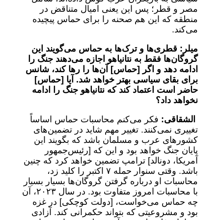
مصر و قطر؛ پس این یعنی امیال متناقض در
منطقه که این هم صحنه را برای حماس پیچیده
می‌کند.
میلر: قطری‌ها و ترک‌ها به حماس می‌گویند این
گروگان‌ها فقط به نتانیاهو اجازه می‌دهند جنگ را
ادامه دهد و اگر [حماس] آن‌ها را رها کند، شانس
برای بقای سیاسی بهتر خواهد شد. آیا [حماس]
حاضر است اعتماد کند که نتانیاهو جنگ را ادامه
نخواهد داد؟
الشقاقی:
فکر می‌کنم محاسبات حماس اساساً
تغییری نمی‌کنند. تغییر مهم شاید در تضمین‌های
کشورهای عرب و مسلمان باشد که بگویند این
پایان جنگ خواهد بود و این که [رئیس‌جمهور
آمریکا، دونالد] ترامپ تضمین خواهد کرد که چنین
باشد. وقتی سنوار حمله ۷ اکتبر را کلید زد،
محاسبات او درباره گرفتن گروگان‌ها بسیار بسیار
با محاسبات امروز متفاوت بود. در سال ۲۰۲۳، آن
چه حماس می‌خواست، [دولت کوچکی] در غزه
بود و مشروعیتی که بتواند حکمرانی کند. آزادی