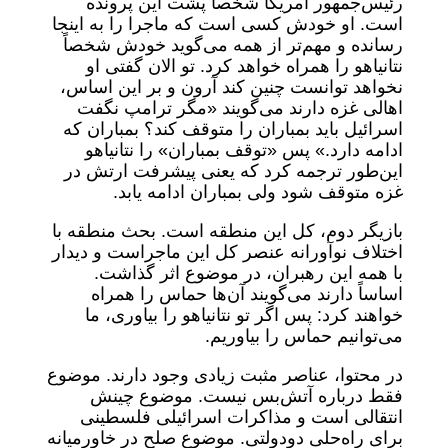
رئیس‌جمهور آمریکا شخصاً پشت این پرونده
است. او خودش کسی است که ماجرا را به اینجا
رسانده و مهم‌تر از همه می‌گوید خودش شخصاً
نتانیاهو را همراه خواهد کرد. تو الان گفتی او
نخواهد توانست چنین کند آرون و بر این اساس،
اهالی غزه دارند می‌گویند «مگر ترامپ نگفت
اسرائیل باید بمباران را متوقف کند؟ بمباران که
ادامه دارد.» پس «توقف بمباران» را نتانیاهو
این‌طور ترجمه کرد که یعنی پیشرفت ارتش در
غزه متوقف شود ولی بمباران ادامه یابد.
بازیگر دوم، کل این منطقه است. بحث منطقه با
اختلاف نوآورانه عنصر کل این ماجراست و دیدار
با همه این رهبران، در موضوع اثر گذاشت.
اساساً دارند می‌گویند آن‌ها حماس را همراه
خواهند کرد: پس اگر تو نتانیاهو را بیاوری، ما
می‌توانیم حماس را بیاوریم.
در محتوا، عناصر مثبت زیادی وجود دارند. موضوع
فقط درباره آتش‌بس نیست. موضوع چینش
انتقالی است و مذاکرات اسرائیلی فلسطینی
برای راه‌حلی دودولتی. موضوع صلح در خاورمیانه