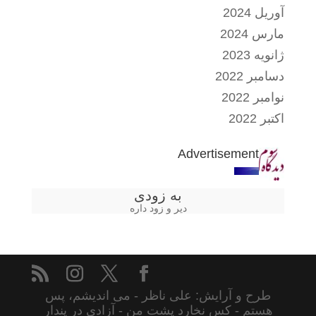
آوریل 2024
مارس 2024
ژانویه 2023
دسامبر 2022
نوامبر 2022
اکتبر 2022
Advertisement
به زودی
دیر و زود داره
طرح و آرایش: علی ناظر - می اندیشم، پس
هستم - کس نخارد پشت من - آزادی در پندار