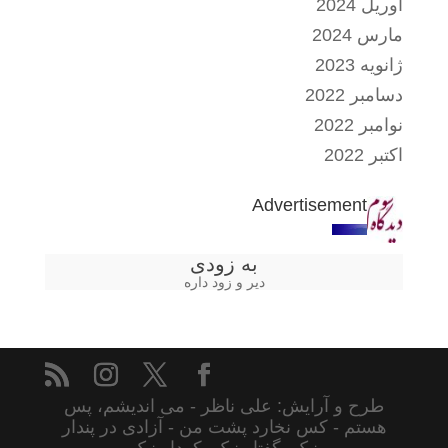
آوریل 2024
مارس 2024
ژانویه 2023
دسامبر 2022
نوامبر 2022
اکتبر 2022
Advertisement
به زودی
دیر و زود داره
طرح و آرایش: علی ناظر - می اندیشم، پس
هستم - کس نخارد پشت من - آزادی در پندار