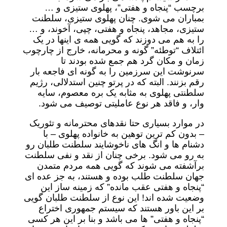
برچسب “پنجاه و هفتی”، پهلوی ستیزی و …
بمباران می شوی. چنان پهلوی ستیزی، سلطنت
ستیزی، مجاهد، پنجاه و هفتی، چپی، آخوند، و …
را به هم می دوزند که گویی همه ی اینها در یک
ائتلاف “توطئه” گونه و محرمانه، خارج از چارچوب
زمان و مکان گرد هم جمع شده بودند تا
سرنوشت این سرزمین را به گونه ای فاجعه بار
رقم بزنند. البته که در پرتو چنین استدلالی، رژیم
سلطنتی پهلوی به مثابه یک بره معصوم، سایه
وار، و فاقد هر نوع عاملیتی توصیف می شود.
در موارد بسیاری حتا نقدهای محترمانه و تئوریک
– بدون کم ترین توهین به خانواده پهلوی – با
دشنام ها و انگ های ناخوشایند سلطنت طلبان رو
به رو می شود. برخی چنان از نقد و نفی سلطنت
برآشفته می شوند که گویی همه مردم متمدن
جهان سلطنت طلب بوده و هستند، به جز عده ای
“پنجاه و هفتی عقب مانده” که زمینه ساز این
وضعیت شده اند! این نوع از سلطنت طلبان گویی
بر این باور هستند که سیستم جمهوری اختراع
“پنجاه و هفتی” ها می باشد و بنا بر این هر کسی