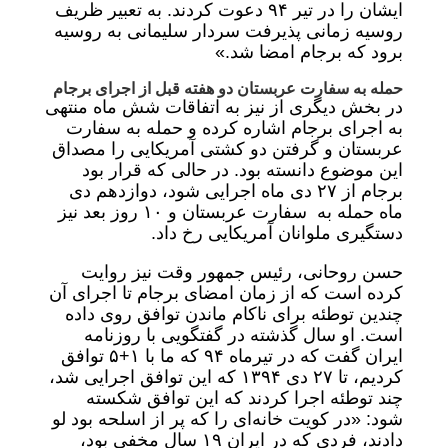
ایشان را در تیر ۹۴ دعوت کردند. به تعبیر ظریف
روسیه زمانی پذیرفت سردار سلیمانی به روسیه
برود که برجام امضا شد.»
حمله به سفارت عربستان دو هفته قبل از اجرای برجام
در بخش دیگری از نیز به اتفاقات شش ماه منتهی
به اجرای برجام اشاره کرده و حمله به سفارت
عربستان و گرفتن دو کشتی آمریکایی را مصداق
این موضوع دانسته بود. در حالی که قرار بود
برجام از ۲۷ دی ماه اجرایی شود، دوازدهم دی
ماه حمله به سفارت عربستان و ۱۰ روز بعد نیز
دستگیری ملوانان آمریکایی رخ داد.
حسن روحانی، رئیس جمهور وقت نیز روایت
کرده است که از زمان امضای برجام تا اجرای آن
چندین توطئه برای ناکام ماندن توافق روی داده
است. او سال گذشته در گفتگویی با روزنامه
ایران گفت که در تیرماه ۹۴ که ما با ۱+۵ توافق
کردیم، تا ۲۷ دی ۱۳۹۴ که این توافق اجرایی شد،
چند توطئه اجرا کردند که این توافق شکسته
شود: «در کویت خانه‌ای را که پر از اسلحه بود لو
دادند، فردی که در ایران ۱۹ سال مخفی بود،