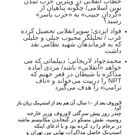
خطاب انقلابی در ویترین حزب تمدن
نوین اسلامی/ چگونه پناهیان از
«گردان حبیب» به «حزب یاسر»
رسید؟
فواد ایزدی؛ سوپرانقلابی تحصیل کرده
غرب / تحلیلگر محبوب جبلی و جلیلی
که به فرماندهان شهید نظامی نقد
داشت
محمدجواد لاریجانی؛ دیپلماتی که می
خواهد «انقلابی» باشد/ مردی آماده
مذاکره با شیطان در قعر جهنم که
NPT را درپیت می‌خواند و «ناف
ترامپ» را هدف می‌گیرد
لاوروف بعد از ۱۰ سال، آن هم بعد از اسنپ‌بک زبان باز
کرد
چندر روز پیش سرگئی لاوروف وزیر خارجه
روسیه، نقش مسکو در گنجاندن مکانیسم ماشه
در برجام را رد کرده بود و با ادعای اینکه
اسنپ‌بک حاصل مذاکرات نهایی بین تهران و