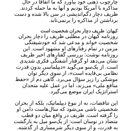
چارچوب ذهنی خود بیاورد که ما اتفاقا در حال
مذاکره با آمریکا بودیم و آنها به ما حمله کردند.
ظریف دچار دگم‌اندیشی در سن بالا شده و دست
برداشتن از مذاکره را برنمی‌تابد.
کیهان: ظریف دچار بحران شخصیت است
روزنامه کیهان در مطلبی ظریف را دچار بحران
شخصیت خواند و مدعی شد که خودشیفتگی
مزمن در تمام رفتارهای او مشهود است. این
روزنامه نوشت: بررسی گفتارهای اخیر ظریف
نشان می‌دهد او گرفتار آشفتگی فکری شدیدی
است. از یک‌سو می‌گوید «دیپلماسی بدون قدرت
نظامی بی‌فایده است»، از سوی دیگر توان
موشکی را زیر سؤال می‌برد. گاهی دم از «حفظ
منافع ملی» می‌زند، اما در عمل علیه متحدان
استراتژیک ایران موضع می‌گیرد.
این تناقضات، نه از نبوغ دیپلماتیک، بلکه از بحران
شخصیتی ناشی می‌شود که سال‌هاست دامن او
را گرفته است. ظریف در واقع میان دو قطب
متضاد در نوسان است: از یک‌سو میل به بازگشت
به قدرت، و از سوی دیگر شرمساری از گذشته.