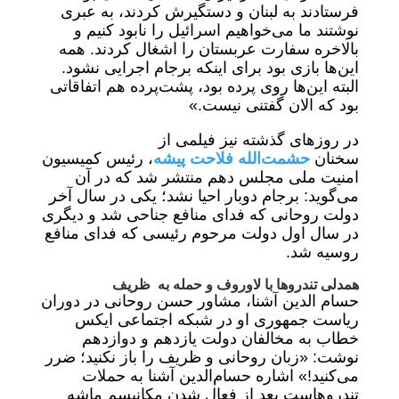
فرستادند به لبنان و دستگیرش کردند، به عبری
نوشتند ما می‌خواهیم اسرائیل را نابود کنیم و
بالاخره سفارت عربستان را اشغال کردند. همه
این‌ها بازی بود برای اینکه برجام اجرایی نشود.
البته این‌ها روی پرده بود، پشت‌پرده هم اتفاقاتی
بود که الان گفتنی نیست.»
در روزهای گذشته نیز فیلمی از
سخنان
حشمت‌الله فلاحت پیشه
، رئیس کمیسیون
امنیت ملی مجلس دهم منتشر شد که در آن
می‌گوید: برجام دوبار احیا نشد؛ یکی در سال آخر
دولت روحانی که فدای منافع جناحی شد و دیگری
در سال اول دولت مرحوم رئیسی که فدای منافع
روسیه شد.
همدلی تندروها با لاوروف و حمله به ظریف
حسام الدین آشنا، مشاور حسن روحانی در دوران
ریاست جمهوری او در شبکه اجتماعی ایکس
خطاب به مخالفان دولت‌ یازدهم و دوازدهم
نوشت: «زبان روحانی و ظریف را باز نکنید؛ ضرر
می‌کنید!» اشاره حسام‌الدین آشنا به حملات
تندروهاست بعد از فعال شدن مکانیسم ماشه