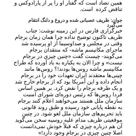
همین تضاد است که گفتار او را پر از پارادوکس و
تناقض کرده است.
جوان: ظریف عصبانی شده و دروغ و دلنگ انتقام
می‌گیرد
خبرگزاری فارس در این زمینه نوشت: جناب
ظریف تاکنون توضیح نداده چرا همان زمان برجام
وقتی در مجلس و صداوسیما از او پرسیده شد
ماجرای مکانیسم ماشه- که منتقدان برجام
می‌گویند- چیست گفت «چنین چیزی در برجام
نیست» و چرا الان به یکباره به یاد آورده که طراح
مکانیسم ماشه روس‌ها بودند!؟ روس‌ها مانند
چینی‌ها معتقدند ایران تعهدات خود را در برجام
انجام داده و این آمریکا بود که از برجام خارج شد
و یک طرفه برجام را نقض کرد. بر همین اساس
فردا روس‌ها که رئیس دوره‌ای شورای امنیت
سازمان ملل هستند می‌خواهند اعلام کنند برجام
به نقطه پایانی خود رسیده و طبق روند قانونی
باید تحریم‌های سازمان ملل لغو شود. در چنین
موقعیتی ظریف مدام علیه روسیه سخن می‌گوید
آن هم درباره چیزی که قبلاً خودش نمی‌دانست
اصلا چنین چیزی در برجام وجود دارد!»