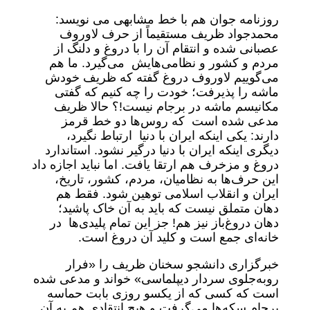
روزنامه جوان هم با خط مشابهی می نویسد:
محمدجواد ظریف مستقیماً از حرف لاوروف
عصبانی شده و انتقام آن را با دروغ و دلنگ از
مردم و کشور و نظامی‌هایش می‌گیرد. ما هم
می‌گوییم لاوروف دروغ گفته که ظریف خودش
ماشه را پذیرفت؛ خودت را چه کنیم که گفتی
مکانیسم ماشه در برجام نیست!؟ حالا ظریف
مدعی شده است که روس‌ها دو خط قرمز
دارند: یکی اینکه ایران با دنیا ارتباط نگیرد،
دیگری اینکه ایران با دنیا درگیر نشود. استاندارد
دروغ و مزخرف هم ارتقا یافت. اما نباید اجازه داد
این حرف‌ها به نظامیان، مردم، کشور، تاریخ،
ایران و انقلاب اسلامی توهین شود. فقط هم
دهان متملق نیست که باید به آن خاک پاشید؛
دهان دروغ‌باز نیز هم! جز این تمام پلیدی‌ها در
خانه‌ای جمع است و کلید آن دروغ است.
خبرگزاری دانشجو سخنان ظریف را «فرار
روبه‌جلوی سردار دیپلماسی» خواند و مدعی شده
است که کسی که از یکسو روزی بابت حماسه
برجام سکه‌ها می‌گرفت و هیچ انتقادی هم به آن