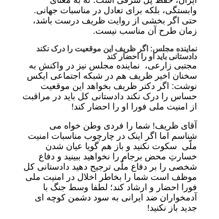
ایران، حفظ پل شرقی است؛ نه به معنای
وابستگی، بلکه برای تعادل در مناسبات جهانی.
حتی اگر بخشی از روایت ظریف درست باشد،
زمان طرح آن مناسب نیست.
نماینده مجلس: اگر ظریف این موقعیت را درک نکند
دادستانی باید او را احضار کند
مجتبی زارعی، نماینده مجلس نیز در واکنش به
سخنان اخیر ظریف هم در شبکه اجتماعی ایکس
نوشت: اگر دکتر ظریف بخواهد این موقعیت
حساس را درک نکند دادستانی کل باید در مراقبت
از امنیت ملی فورا او را احضار کند!
آقای ظریف! شما را فردی وطن خواه می
شناسم اما اگر اینک در چارچوب مناسبات امنیت
ملّی سکوت نکنید و باز هم گویا عیان شدن
خسارتِ محض برجام را نخواهید ببینید و دفاع
شخصی را بر دفاع ملّی ترجیح دهید دادستانی کل
موظف است شما را بخاطر اخلال در امنیت ملی
فورا احضار و ارشاد کند؛ لطفا وسط جنگ با
آدمخواران ضد ایرانی به سود دشمن کوچه ای
جدید باز نکنید!