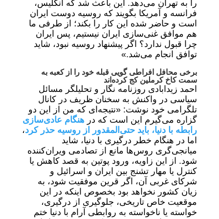
را به تهران می‌دهد. این باعث شد که انگلیس،
فرانسه و آمریکا بگویند که روسیه دوست ایران
است و حاضر شده این کار را بکند؛ از طرفی ما
هم موافق غنی‌سازی ایران نیستیم، پس ایران
چرا قبول ندارد؟ اگر پیشنهاد روسیه نبود، شاید
توافق انجام می‌شد.»
برخی محافل افراطی گویی قبله خود را از کعبه به
سمت کاخ کرملین کج کرده‌اند
احمد زیدابادی روزنامه نگار و تحلیلگر مسائل
سیاسی در واکنش به سخنان ظریف در کانال
تلگرامی خود نوشت: «نتیجه‌ای که من از این دو
گزاره می‌گیرم این است که در
هنگام عادی‌سازی
رابطه با دنیا، باید حتی‌المقدور از روسیه حذر کرد
،
اما در هنگام خطر درگیری با دنیا، شاید
میانجی‌گری روس‌ها مانع از تصادمی ویران‌کننده
شود. از این زاویه، ورود پوتین به قصد کاهش یا
کنترل یا مهار تشنج بین ایران و اسرائیل و
شرکای غربی آن، اگر قرین موفقیت شود، به
زیان کشور نخواهد بود بخصوص اینکه در این
موقعیت خاص تاریخی، جلوگیری از درگیری،
خواسته یا ناخواسته به روابطی آرام با دنیا ختم