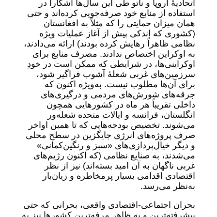
اتحادیۀ اروپا و ناتو طی این سال‌ها آشکارا در
استفاده از منابع خود صرفه‌جویی کرده‌اند و حتی
همان میزان حمایتی را که مثلاً به افغانستان
(کشوری که اندکی پیش از آغاز عملیات ویژه
نظامی ظاهراً رهایش کرده بودند) ارائه می‌دادند،
به اوکراین اختصاص ندادند. مصرف منابع برای
اوکراینی‌ها، در شرایطی که ممکن است در خودِ
سرزمین‌های غربی شعلۀ آشوب فراگیر شود،
برای آن‌ها مطلوب نیست. به‌ویژه اکنون که
جرقه‌های شورش‌های مردمی و درگیری‌های
داخلی تقریباً هر ماه در کشورهایی همچون
انگلستان، فرانسه و ایالات متحده شعله‌ور
می‌شوند. تخصیص بودجه‌هایی که تا همین اواخر
صرف پروژه‌های انرژی جایگزین در سطح محلی
و دیگر خیال‌پردازی‌های «سبز و رنگین‌کمانی»
می‌شدند، به صنایع نظامی (که اکنون رژیم‌های
غربی ناگهان به آن امید بسته‌اند) نیز از نظر
اقتصادی اقدامی بسیار پرمخاطره و زیان‌بار
به‌نظر می‌رسد.
بحران اجتماعی-اقتصادی واقعی، بحرانی که حتی
پیشرفته‌ترین و به ظاهر مرفه‌ترین کشورها نیز به