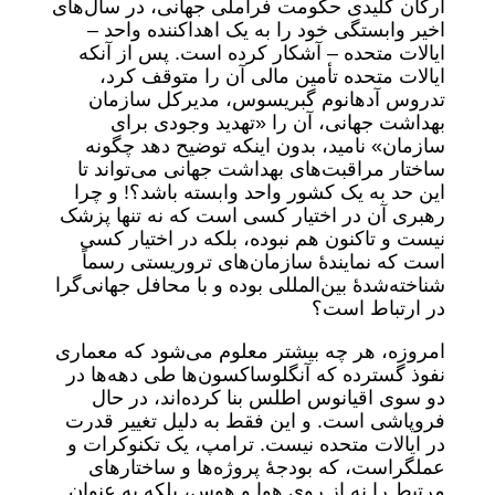
ارکان کلیدی حکومت فراملی جهانی، در سال‌های
اخیر وابستگی خود را به یک اهداکننده واحد –
ایالات متحده – آشکار کرده است. پس از آنکه
ایالات متحده تأمین مالی آن را متوقف کرد،
تدروس آدهانوم گبریسوس، مدیرکل سازمان
بهداشت جهانی، آن را «تهدید وجودی برای
سازمان» نامید، بدون اینکه توضیح دهد چگونه
ساختار مراقبت‌های بهداشت جهانی می‌تواند تا
این حد به یک کشور واحد وابسته باشد؟! و چرا
رهبری آن در اختیار کسی است که نه تنها پزشک
نیست و تاکنون هم نبوده، بلکه در اختیار کسی
است که نمایندۀ سازمان‌های تروریستی رسماً
شناخته‌شدۀ بین‌المللی بوده و با محافل جهانی‌گرا
در ارتباط است؟
امروزه، هر چه بیشتر معلوم می‌شود که معماری
نفوذ گسترده که آنگلوساکسون‌ها طی دهه‌ها در
دو سوی اقیانوس اطلس بنا کرده‌اند، در حال
فروپاشی است. و این فقط به دلیل تغییر قدرت
در ایالات متحده نیست. ترامپ، یک تکنوکرات و
عملگراست، که بودجۀ پروژه‌ها و ساختارهای
مرتبط را نه از روی هوا و هوس، بلکه به عنوان