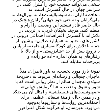
سختی می‌توانند جمعیت خود را کنترل کنند، در
سراسر جهان در حال گسترش است. نه
محافظه‌کاران، نه سوسیالیست‌ها، نه لیبرال‌ها، نه
ملی‌گرایان و نه حتی خودِ جهانی‌گرایان هیچ‌یک در
حال حاضر قادر نیستند این وضعیت را آرام و
منظم کنند. هرچند نخبگان غربی، بی‌تردید، در
تلاش‌اند با گسترش اعتراضات اجتماعی درونی در
کشورهای متعلق به «میلیارد طلایی» پیشین، از
جمله با تلاش برای کودکانه‌سازی جامعه- از پایین
با ترویج بیش از حد «شاد‌زیستی» و از بالا، با
رفتارهای به همان اندازه «آدم‌خوارانه» و
بی‌رحمانه مقابله کنند.
نمونۀ بارز مورد نخست، به باور ناظران، مثلاً
ماجرای جنجالی و رسانه‌ای مربوط به دختربچهٔ
سوئدیِ نه‌چندان سالم از نظر روانی است که با
شور و شوق و تعصب، «با گرمایش جهانی»،
«صهیونیست‌های فلسطینی» و امثال آن می‌جنگد
و در همین حال، زمینۀ تبلیغاتی عظیمی برای
احمقانه‌ترین روایت‌ها و سناریوها به‌وجود
می‌آورد. بدین‌سان، او هرگونه شکل اعتراض