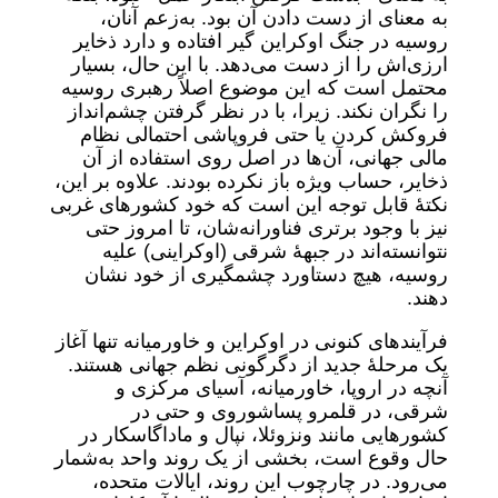
به معنای از دست دادن آن بود. به‌زعم آنان،
روسیه در جنگ اوکراین گیر افتاده و دارد ذخایر
ارزی‌اش را از دست می‌دهد. با این حال، بسیار
محتمل است که این موضوع اصلاً رهبری روسیه
را نگران نکند. زیرا، با در نظر گرفتن چشم‌انداز
فروکش کردن یا حتی فروپاشی احتمالی نظام
مالی جهانی، آن‌ها در اصل روی استفاده از آن
ذخایر، حساب ویژه باز نکرده بودند. علاوه بر این،
نکتۀ قابل توجه این است که خود کشورهای غربی
نیز با وجود برتری فناورانه‌شان، تا امروز حتی
نتوانسته‌اند در جبهۀ شرقی (اوکراینی) علیه
روسیه، هیچ دستاورد چشمگیری از خود نشان
دهند.
فرآیندهای کنونی در اوکراین و خاورمیانه تنها آغاز
یک مرحلۀ جدید از دگرگونی نظم جهانی هستند.
آنچه در اروپا، خاورمیانه، آسیای مرکزی و
شرقی، در قلمرو پساشوروی و حتی در
کشورهایی مانند ونزوئلا، نپال و ماداگاسکار در
حال وقوع است، بخشی از یک روند واحد به‌شمار
می‌رود. در چارچوب این روند، ایالات متحده،