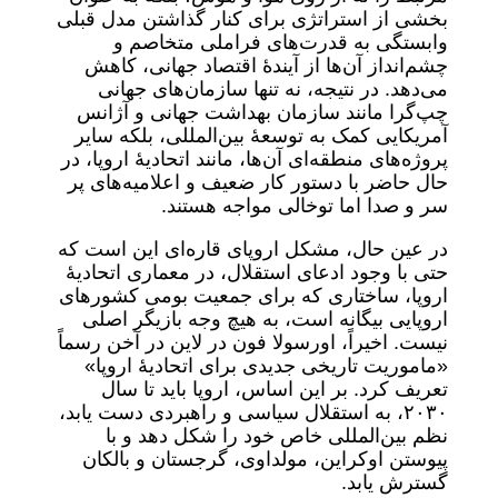
بخشی از استراتژی برای کنار گذاشتن مدل قبلی
وابستگی به قدرت‌های فراملی متخاصم و
چشم‌انداز آن‌ها از آیندۀ اقتصاد جهانی، کاهش
می‌دهد. در نتیجه، نه تنها سازمان‌های جهانی
چپ‌گرا مانند سازمان بهداشت جهانی و آژانس
آمریکایی کمک به توسعۀ بین‌المللی، بلکه سایر
پروژه‌های منطقه‌ای آن‌ها، مانند اتحادیۀ اروپا، در
حال حاضر با دستور کار ضعیف و اعلامیه‌های پر
سر و صدا اما توخالی مواجه هستند.
در عین حال، مشکل اروپای قاره‌ای این است که
حتی با وجود ادعای استقلال، در معماری اتحادیۀ
اروپا، ساختاری که برای جمعیت بومی کشورهای
اروپایی بیگانه است، به هیچ وجه بازیگر اصلی
نیست. اخیراً، اورسولا فون در لاین در آخن رسماً
«ماموریت تاریخی جدیدی برای اتحادیۀ اروپا»
تعریف کرد. بر این اساس، اروپا باید تا سال
۲۰۳۰، به استقلال سیاسی و راهبردی دست یابد،
نظم بین‌المللی خاص خود را شکل دهد و با
پیوستن اوکراین، مولداوی، گرجستان و بالکان
گسترش یابد.