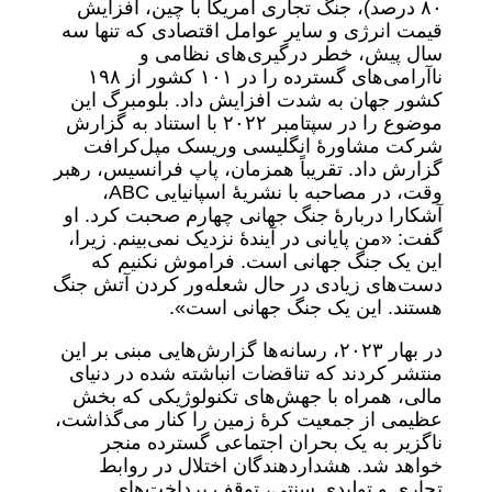
۸۰ درصد)، جنگ تجاری آمریکا با چین، افزایش
قیمت انرژی و سایر عوامل اقتصادی که تنها سه
سال پیش، خطر درگیری‌های نظامی و
ناآرامی‌های گسترده را در ۱۰۱ کشور از ۱۹۸
کشور جهان به شدت افزایش داد. بلومبرگ این
موضوع را در سپتامبر ۲۰۲۲ با استناد به گزارش
شرکت مشاورۀ انگلیسی وریسک مپل‌کرافت
گزارش داد. تقریباً همزمان، پاپ فرانسیس، رهبر
وقت، در مصاحبه‌ با نشریۀ اسپانیایی ABC،
آشکارا دربارۀ جنگ جهانی چهارم صحبت کرد. او
گفت: «من پایانی در آیندۀ نزدیک نمی‌بینم. زیرا،
این یک جنگ جهانی است. فراموش نکنیم که
دست‌های زیادی در حال شعله‌ور کردن آتش جنگ
هستند. این یک جنگ جهانی است».
در بهار ۲۰۲۳، رسانه‌ها گزارش‌هایی مبنی بر این
منتشر کردند که تناقضات انباشته شده در دنیای
مالی، همراه با جهش‌های تکنولوژیکی که بخش
عظیمی از جمعیت کرۀ زمین را کنار می‌گذاشت،
ناگزیر به یک بحران اجتماعی گسترده منجر
خواهد شد. هشداردهندگان اختلال در روابط
تجاری و تولیدی سنتی، توقف پرداخت‌های