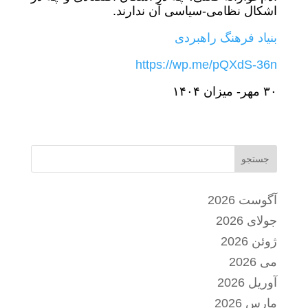
اشکال نظامی-سیاسی آن ندارند.
بنیاد فرهنگ راهبردی
https://wp.me/pQXdS-36n
٣٠ مهر- میزان ١۴٠۴
جستجو
آگوست 2026
جولای 2026
ژوئن 2026
می 2026
آوریل 2026
مارس 2026