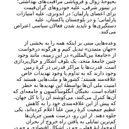
بحبوحۀ زوال و فروپاشی مراقبت‌های بهداشتی؛
در تیمور شرقی، علیه خودروهای گران‌قیمت
برای اعضای پارلمان؛ در اندونزی، علیه امتیازات
پارلمانی؛ و در بلوچستان پاکستان، علیه
دستگیری‌ها و ناپدید شدن فعالان سیاسی اعتراض
می‌کنند.
وعده‌هایی مبنی بر اینکه همه را به بخشی از
«جهان متمدن» تبدیل کنیم و هرگونه درخواست
از «جامعۀ بین‌المللی» در این زمینه، مانند وجود
چنین جامعۀ متحد، یک بلوف آشکار و خیال‌پردازی
است. قدرت‌ها یا مراکز قدرتی در کرۀ زمین
وجود دارند که به تداوم یا وجود تهدیدات خاص
علاقه‌مند هستند؛ کشورها و ملت‌هایی هستند که
امنیت ملی آن‌ها بواسطۀ این تهدیدها به خطر
افتاده است. نخبگان آنگلوساکسون و جامعه‌ای که
آن‌ها کنترل می‌کنند، می‌کوشند آن را با کل جهان،
که پیش از این علاقه‌مندی خود را به کاهش
عظیم جمعیت کرۀ زمین علناً اعلام کرده‌اند، یکی
جلوه دهند. از این رو، درست همین جریان‌ها
کم‌ترین تمایلی به یافتن راه خروج از بحران
آدم‌خوارانۀ فعلی، چه در اشکال اقتصادی و چه در