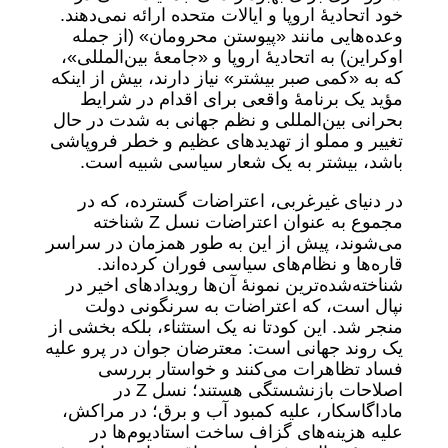
خود اتحادیۀ اروپا و ایالات متحده ارائه نمی‌دهند.
وعده‌هایی مانند «پیوستن محرومان» (از جمله
اوکراین) به اتحادیۀ اروپا و «جامعۀ بین‌المللی»،
که به «کمی صبر بیشتر» نیاز دارند، بیش از اینکه
مؤید یک برنامۀ واقعی برای اقدام در شرایط
بحرانی بین‌المللی و نظم جهانی به شدت در حال
تغییر و مملو از تهدیدهای عظیم و خطر فروپاشی
باشد، بیشتر به یک شعار سیاسی شبیه است.
در دنیای غیرغربی، اعتراضات گسترده، که در
مجموع به عنوان اعتراضات نسل Z شناخته
می‌شوند، پیش از این به طور همزمان در سراسر
قاره‌ها و نظام‌های سیاسی فوران کرده‌اند.
شناخته‌شده‌ترین نمونۀ آن‌ها رویدادهای اخیر در
نپال است، که اعتراضات به سرنگونی دولت
منجر شد. این کودتا نه یک استثناء، بلکه بخشی از
یک روند جهانی است: معترضان جوان در پرو علیه
فساد تظاهرات می‌کنند و خواستار بررسی
اصلاحات بازنشستگی هستند؛ نسل Z در
ماداگاسکار، علیه کمبود آب و برق؛ در مراکش،
علیه هزینه‌های گزاف ساخت استادیوم‌ها در