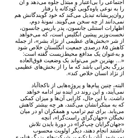
اجتماعی را بی‌اعتبار و مبتذل جلوه می‌دهد و آن
را به نوعی یاوه‌گویی کودکانه یا رفتار
روان‌پریشانه تبدیل می‌کند که خود گویندگانش هم
نمی‌دانند از چه سخن می‌گویند. نمونهٔ دوم،
اظهارات استنلی جانسون، پدر باریس جانسون،
نخست‌وزیر پیشین انگلیس است، که می‌خواهد
از شر «بخش‌های عظیمی از نژاد بشر»، از جمله
کاهش ۸۵ درصدی جمعیت انگلستان خلاص شود
و به‌عنوان یک مدافع محیط‌زیست گفته است:
«… بهترین خبر می‌تواند یک وضعیت فوق‌العاده
بزرگ بحرانی باشد که ما را از بخش‌های عظیمی
از نژاد انسان خلاص کند».
البته، چنین پیام‌ها و پروژه‌هایی از ناکجاآباد
نمی‌آیند، و این روند در آینده نیز ادامه خواهد
داشت. با این حال، کارایی آن‌ها و میزان کمکی
که به مبتکرانشان می‌کنند، هر چه بیشتر کاهش
می‌یابد. برای تیم ترامپ و همفکران او در میان
نخبگان «جهان‌گرای راست‌گرا»، آنچه
«جهان‌گرایان چپ‌گرا» در دورۀ بایدن تلاش
داشتند انجام دهند، دیگر اولویت محسوب
نمی‌شود. آنان با تکیه بر شرکت‌های بزرگ فناوری