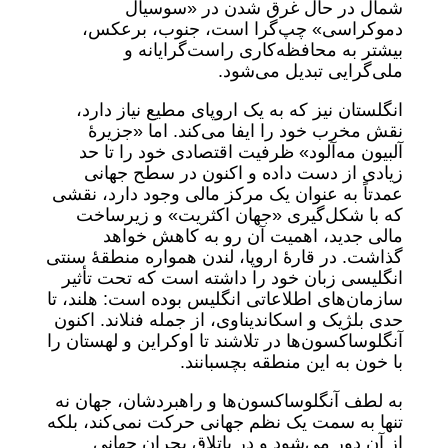
شمال در حال غرق شدن در «سوسیال
دموکراسی» چپ‌گرا است، جنوب، برعکس،
بیشتر به محافظه‌کاری راست‌گرایانه و
ملی‌گرایی تبدیل می‌شود.
انگلستان نیز که به یک اروپای مطیع نیاز دارد،
نقش مخرب خود را ایفا می‌کند. اما «جزیرۀ
آلبیون مه‌آلود» ظرفیت اقتصادی خود را تا حد
زیادی از دست داده و اکنون در سطح جهانی
عمدتاً به عنوان یک مرکز مالی وجود دارد، نقشی
که با شکل‌گیری «جهان اکثریت» و زیرساخت
مالی جدید، اهمیت آن رو به کاهش خواهد
گذاشت. در قارۀ اروپا، لندن همواره منطقۀ سنتی
انگلیسی زبان خود را داشته است که تحت تأثیر
سازمان‌های اطلاعاتی انگلیس بوده است: هلند، تا
حدی بلژیک و اسکاندیناوی، از جمله فنلاند. اکنون
آنگلوساکسون‌ها در تلاشند تا اوکراین و لهستان را
با خون به این منطقه بچسبانند.
به لطف آنگلوساکسون‌ها و راهبردشان، جهان نه
تنها به سمت یک نظم جهانی حرکت نمی‌کند، بلکه
از آن دور می‌شود و در باتلاق بحران جهانی