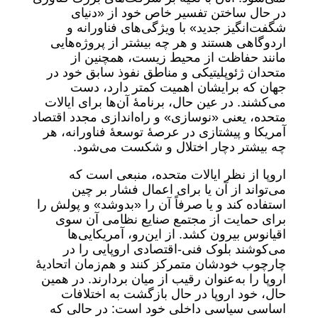
در حال ساختن تفسیر خاص خود از «دنیای
شگفت‌انگیز جدید» با ویژگی‌های فناورانه و
اردوگاهی هستند و هر چه بیشتر از پروژه‌هایی
مانند حفاظت از محیط زیست، همچنین از
متحدان ژئوپلیتیکی و مناطق نفوذ سابق خود در
جهان که برایشان اهمیت کمتر دارد، دست
می‌کشند. در عین حال، برنامۀ آن‌ها برای ایالات
متحده، یعنی «نوسازی» و راه‌اندازی مجدد اقتصاد
آمریکا و پیشتازی در عرصۀ توسعۀ فناورانه، هر
چه بیشتر دچار اختلال و شکست می‌شود.
اروپا از نظر ایالات متحده، منبعی است که
می‌تواند از آن یا برای اعمال فشار بر چین
استفاده کند و یا صرفاً آن را «بدوشد» و پولش را
برای حمایت از مجتمع صنایع نظامی آن سوی
اقیانوس بیرون کشد. از این‌رو، آمریکایی‌ها
می‌کوشند بلوک فنی-اقتصادی اروپایی را در
چارچوب خودشان متمرکز کنند و هم‌زمان اتحادیۀ
اروپا را به‌عنوان رقیب از میان بردارند. در همین
حال، خود اروپا در حال بازگشت به اختلافات
اساسی سیاسی داخلی خود است: در حالی که