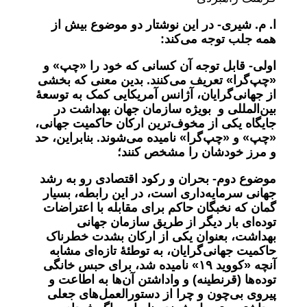
ا. م. شیری- در این نوشتار دو موضوع بیش از
همه جلب توجه می‌کند:
اولی- قابل توجه آن کسانی که خود را «چپ» و
«چپ‌گرا» تعریف می‌کنند. بدین معنی که بخشی
از جهانی‌گرایان، آژانس آمریکایی کمک به توسعۀ
بین‌المللی و بویژه سازمان جهان بهداشت در
جایگاه یکی از مخوف‌ترین ارکان حاکمیت جهانی،
«چپ» و «چپ‌گرا» نامیده می‌شوند. بنابراین، حد
و مرز خودشان را مشخص کنند؛
موضوع دوم- بحران و رکود اقتصادی رو به رشد
جهانی سرمایه‌داری است، در این رابطه، بسیار
گمان که نخبگان حاکم برای مقابله با اعتراضات
توده‌ای بار دیگر از طریق سازمان جهانی
بهداشت، بعنوان یکی از ارکان بشدت خطرناک
حاکمیت جهانی‌گرایان، به توطئۀ تازه‌ای مشابه
آنچه «کووید ١٩» نامیده شد، برای حبس خانگی
توده‌ها (قرنطینه) و واداشتن آن‌ها به اطاعت و
پیروی بی‌چون و چرا از دستورالعمل‌های جعلی