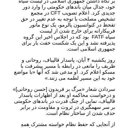
بر نگاه داشتن جمهوری اسلامی در لیست سیاه
خود، جدال میان باندهای حکومتی را وارد دور
جدیدی کرد. اعلام تصویب CFT در مجمع
تشخیص مصلحت با توجه به عدم تغییر در حق
تفحظ در کنوانسیون پالرمو، یک نوع مانور
فریبکارانه برای خارج شدن از لیست
سیاه FATF بود که در اجلاس اخیر این گروه
پذیرفته نشد و این یک شکست خفت بار برای
جمهوری اسلامی است.
روز یکشنبه ۴ آبان، پاسدار قالیباف، روحانی و
ظریف را مانعی در رابطه با مسیر پیشرفت با
مسکو اعلام کرد. او مدعی شد که آنها «با مواضع
خود به این مسیر لطمه می زنند.»
سردادن شعار «مرگ بر فریدون [حسن روحانی]»
و درخواست محاکمه او بعد از اظهارات پاسدار
قالیباف، نمایی از جنگ قدرت در باندهای حکومتی
بر سر سهمگیری در ثروت و مقاومت در برابر
حذف شدن از ساختار نظام است.
از آنجایی که حفظ نظام خواسته مشترک همهِ