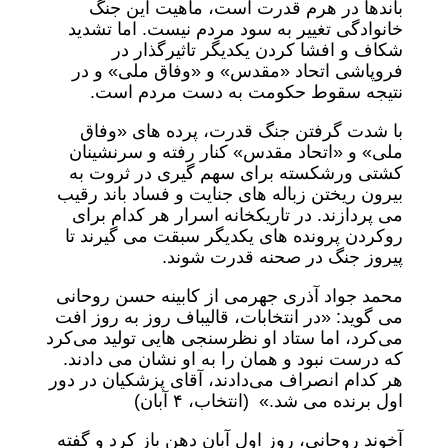
باندها در هرم قدرت است، ماهیت این جنگ
خانوادگی تغییر به سود مردم نیست. اما تشدید
شکاف و افشا کردن یکدیگر تاثیرگذار در
فروپاشی اتحاد «مقدس» و «وفاق ملی» و در
نتیجه سقوط حکومت به دست مردم است.
با شدت گرفتن جنگ قدرت، پرده های «وفاق
ملی» و «اتحاد مقدس» کنار رفته و سرنشینان
کشتی ورشکسته برای سهم گیری در ثروت به
بیرون ریختن زباله های جنایت و فساد باند رقیب
می پردازند. در تاریکخانه اسرار هر کدام برای
روکردن پرونده های یکدیگر سبقت می گیرند تا
پیروز جنگ در صحنه قدرت شوند.
محمد جواد آذری جهرمی از کابینه حسن روحانی
می گوید: «در انتخابات، قالیباف روز به روز افت
می‌کرد، اما ستاد او نظرسنجی هایی تولید می‌کرد
که درست نبود و همان را به او نشان می دادند‌.
هر کدام انصراف می‌دادند، آقای پزشکیان در دور
اول برنده می‌ شد.» (انتخاب، ۴ آبان)
آخوند روحانی، روز اول آبان دهن باز کرد و گفته