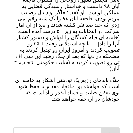
ثابتی مجلس نشین، روحانی را مسئول فاجعه
آبان ۹۸ دانست و خواستار رسیدگی قضایی به
عملکرد او شد. او گفت: «اگر تو دنبال رضایت
مردم بودی، فاجعه آبان ۹۸ را یک ‌شبه رقم نمی‌
زدی که چند صد نفر کشته شدند و بعد از آن آمار
شرکت در انتخابات به زیر ۵۰ درصد آمده است.
[خامنه ای قیام کنندگان را اوباش و دستور کشتار
آنها را داد] … با چه استدلالی رفتند CFT رو
تصویب کردند و امروز ایران رو تبدیل کردند به
مضحکه در دنیا که بعد از جنگ رفتید این سی اف
تی رو تصویب کردید.» (سایت حکومتی انتخاب، ۴
آبان)
جنگ باندهای رژیم یک تودهنی آشکار به خامنه ای
است که خواسته بود «اتحاد مقدس» حفظ شود.
بوی تعفن جنایت و فساد آنقدر زیاد است که
خودشان در آن خفه خواهند شد.