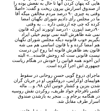
هایی که پنهان کردن آنها تا حال به نفعش بوده را
از صندوق اسرارش بیرون ریخت و گفت: «اصلاً
وقتی یه چیزی ۹۰ درصد مردم مخالفن میگه آقا
ما در مجلس رأی دادیم شورای نگهبان امضا
کرده که چی چه ارزشی داره … یه وقتی
۹۰درصد اینورن ۱۰درصد اونورند این‌که قانون
نمی شه ظاهرش البته نمی ‌تونیم خیلی ایراد
بگیریم خوب قانونیه دیگه مجلس شورای نگهبان
هم امضا کرده و با قانون اساسی هم می شه
قانون بعد ظاهرش قانونه اما روح این درست
نیست قانونی ‌ست که روحش فاسده…» البته
این آخوند همه قوانین را خودش در هنگام ریاست
جمهوری اش اجرا کرده است.
ماجرای دروغ گویی حسن روحانی در سقوط
هواپیمای اوکراینی، دروغگویی او در جریان گران
شدن بنزین و کشتار خونین آبان ۹۸، و… ماله
کشی نافرجام جواد ظریف، روکردن نقش روسیه
در هنگامه برجام و… منجر به بازشدن صندوق
اسرار طرف مقابل شد.