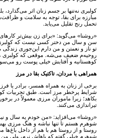
کولبری نه‌تنها بر جسم زنان اثر می‌گذارد، ب
مبارزه برای بقا، توجه به سلامت و ظرافت‌ها
تحمل رنج تقلیل می‌یابد.
«روشنا» می‌گوید: «برای زن بیش‌تر کارهای 
سن و سال من دختر کسی نیست که کولبری کن
تو ناز و نعمتن و من دارم این‌جوری زندگی 
روحیه‌م ضعیف می‌شه. موقعی که کولبری 
کوهستانیه و آفتابش خیلی پوست رو می‌سوز
همراهی با مردان، تاکتیک بقا در مرز
برخی از زنان به همراه همسر، برادر یا فرزن
شرایط پرخطر مرز است. طبق تجربیات کولب
بکاهد؛ زیرا ماموران مرزی معمولاً در برخور
تیراندازی می‌کنند.
«روشنا» می‌افزاید: «من خودم یه سال و نی
شوهرم هستم تا تنها نباشه و هنگ مرزی بهش 
روستا و از روستا هم با هم از داخل باغ‌ها 
شوهرم خیلی گفته که باهاش نرم، ولی من نم