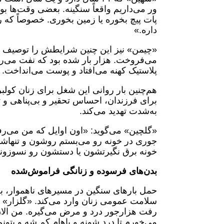
ور می‌داریم واقعاً سنگینه. بعضی وقت‌ها ب
پات پیچ بخوره یا زمین بخوری. خصوصاً که را
داره.»
«چیمن» نیز این چنین شرایطش را توصیف می
می‌فروخت. هزار بار شده بود که نفت م
پلاستیک کهنه می‌افتاد و پوست می‌انداخت. 
هم‌چنین بار روانی این شغل برای زنان کول
برای فرزندان، احساس تحقیر و بی‌پناهی و 
به‌شدت تهدید می‌کند.
«گلچین» می‌گوید: «اون اوایل که من می‌ر
جوری در خونه رو می‌بستم روشون و تنهاشون
خونه برق نگیرتشون یا دستشون رو نسوزونن
بدن‌های فرسوده و زنانگی فراموش‌شده
حمل بارهای سنگین در مسیرهای ناهموار، ب
سلامت عمومی زنان وارد می‌کند. «گلزار» د
رفت هزارجور درد و مرض می‌گیره. من ال
می‌خورم تا درد شونه و پاهام کم شه و بتون