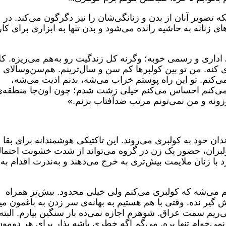
لکه تصویر آنان از بدن و زنانگی‌شان را نیز دگرگون می‌کند. در
ی زنانه به حاشیه رانده می‌شود و بدن تنها به ابزاری برای کار
اداری و رسمی خوبه؛ وگرنه کل زندگیت رو به‌هم می‌ریزه. کلاً
ه. من تو بین کولبرها کم سن و سال‌ترینم. هم‌سن‌و‌سالای 
می‌کنم. تو این راه پوستم خراب می‌شه، بدنم اذیت می‌شه،
می‌کنم احساس می‌کنم خیلی زشت شدم؛ چون اون‌جا منطقه‌
ونه و من نمی‌تونم مرتب ضدآفتاب بزنم.»
دان خود به کولبری می‌روند. این تاکتیکی هوشمندانه برای بقا 
ران، حضور یک زن در گروه می‌تواند از شدت خشونت احتما
د با زنان ملایمت بیش‌تری به خرج می‌دهند و به‌ندرت اقدام به
م می‌شه که کولبری می‌کنم ولی خیلی محدود. بیش‌تر همراه
گیر نده. وقتی با هم هستیم به بهانه‌ی سر زدن به باغمون میا
می‌ریم سمت عراق. شوهرم اجازه نمی‌ده بار سنگین بیارم. البته
ی‌خوام تنها بره. می‌گم اگه خطری باشه بذار برای هر دومو