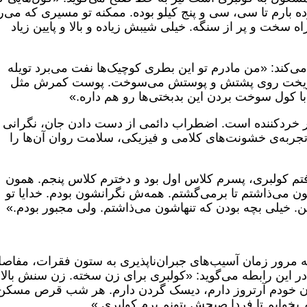
وده بارم تا سی، سی و پنج کیلو بوده. ممکنه تو مسیری که می‌
ه سخت و پر از سنگه. خیلی شیبش زیاده و بالا و پایین زیاد
‌کند: «من مادرم تو این بطری کوچیک‌ها نفت می‌برد تویله
ی‌ریخت روی پشتش و پوستش می‌سوخت. پوست کمرش مثل
با کول سوخت بردن این بدبختی‌ها رو هم داره.»
بر خردکننده است. اضطراب دائمی از دست دادن جان، نگرانی
تجربه‌ی خشونت‌های کلامی و فیزیکی، سلامت روان آن‌ها را
فتم کولبری، پسرم کلاس اول بود و دخترم کلاس پنجم. همون
 می‌ذاشتم تا برمی‌گشتم. همه‌ش نگرانشون بودم. خدایا تو
. خیلی بچه بودن که تنهاشون می‌ذاشتم. ولی مجبور بودم.»
ه مرور زمان آسیب‌های جبران‌ناپذیری به ستون فقرات، مفاص
ر این رابطه می‌گوید: «کولبری برای زن سخته. زن سنش بالا
ان خودم آرتروز دارم، دیسک گردن دارم. هر شب قرص مسکن
م بخوابم تا فردا صبحش بتونم برم کولبری.»