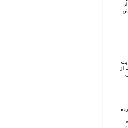
د
نش
ایت
 از
ن
رده
ن؛