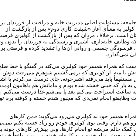
معه، مسئولیت اصلی مدیریت خانه و مراقبت از فرزندان بر
 کولبر به معنای آغاز «شیفت کاری دوم» پس از بازگشت از
تان است. برخلاف مردان که پس از بازگشت از کولبری فرص
 که وظایف خانه‌داری، آشپزی و رسیدگی به فرزندان را بدون و
ف، فرسودگی جسمی و روانی آن‌ها را تشدید کرده و فرصتی بر
ی نمی‌گذارد.
ال و نیم است که همراه همسر خود کولبری می‌کند در گفتگو با خط صل
مه‌ش با منه. از کولبری که برمی‌گشتیم شوهرم می‌رفت دوش
مستقیماً باید می‌رفتم آشپزخونه، چای درست می‌کردم یا آش
 یه بار که خیلی خسته شده بودم و مامانش هم باهامون اومده
 یه ساعت استراحت می‌کنم بعد پا می‌شم غذا درست می‌کنم. 
 وظایفتو انجام نمی‌دی که مجبور شدم خسته و کوفته برم تو
ال است همراه همسر خود به کولبری می‌رود می‌گوید: «من کارهای
رو هم دارم. وقتی توی کولبری خودم رو زیاد خسته بکنم نمی‌تو
ی کمک حالم می‌شه تو انجام کارها، ولی بیش‌تر کارهای خونه به
یارم و بعدش میام خونه و به کارهای خونه می‌رسم واقعاً خسته