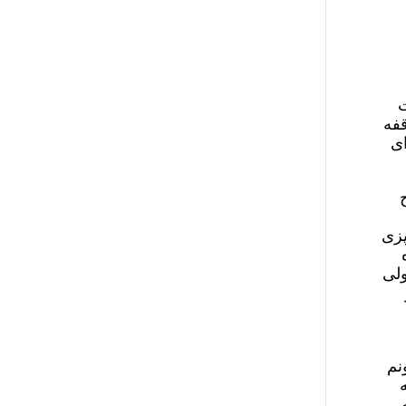
ت
قفه
ای
ح
پزی
ولی
نم