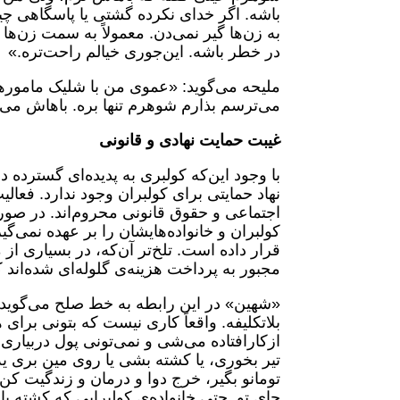
باشه. اگر خدای نکرده گشتی یا پاسگاهی چیز
به زن‌ها گیر نمی‌دن. معمولاً به سمت زن‌ه
در خطر باشه. این‌جوری خیالم راحت‌تره.»
ملیحه می‌گوید: «عموی من با شلیک مامور
می‌ترسم بذارم شوهرم تنها بره. باهاش می
غیبت حمایت نهادی و قانونی
با وجود این‌که کولبری به پدیده‌ای گسترده 
نهاد حمایتی برای کولبران وجود ندارد. فعا
اجتماعی و حقوق قانونی محروم‌اند. در صو
کولبران و خانواده‌هایشان را بر عهده نمی‌گ
قرار داده است. تلخ‌تر آن‌که، در بسیاری از 
مجبور به پرداخت هزینه‌ی گلوله‌ای شده‌اند 
«شهین» در این رابطه به خط صلح می‌گوید: «ک
بلاتکلیفه. واقعاً کاری نیست که بتونی بر
از‌کارافتاده می‌شی و نمی‌تونی پول دربیا
تیر بخوری، یا کشته بشی یا روی مین بری یه ن
تومانو بگیر، خرج دوا و درمان و زندگیت کن
جای تو. حتی خانواده‌ی‌ کولبرایی که کشته 