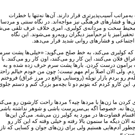
ه‌مراتب آسیب‌پذیرتری قرار دارند. آن‌ها نه‌تنها با خطرات
‌ها و فشارهای فرهنگی نیز مواجه‌اند. در نگاه سنتی و مردسال
محیط سخت و مردانه‌ی کولبری، امری خلاف عرف تلقی می‌ش
 تحقیرآمیز یا ترحم‌آمیز دیگران روبه‌رو می‌شوند. این نگاه
اجتماعی و فشارهای روانی شدید قرار می‌دهد.
که کولبری می‌کند، به خط صلح می‌گوید: «خیلی‌ها پشت سرم
اق فلان می‌کنند، این کار رو می‌کنند، اون کار رو می‌کنند. با
یث برامون درست کردن. بارها پشت سرم حرف زده شده و به
. ولی الان اصلاً برام مهم نیست؛ چون من خودم خیالم راحت
م رو بردم بازار تویله (روستایی واقع در مرز عراق) فروختم 
. این کارو کردم که بتونم دو تا بچه‌مو بزرگ کنم و دستم جلوی
ی کردن ما زن‌ها با مردها چیه؟ مردها راحت کارشون رو می‌کن
ا نه. خصوصاً اگه بی‌سرپرست باشی و شوهر نداشته باشی
سام قضاوت‌ها در مورد یه کولبر زن می‌شه. می‌گن این‌ها
 الان دیگه ما سنمون بالا رفته و خیلی وقته که این کار رو
چطور آدم‌هایی هستیم ولی برای زن‌های جوان و کسایی که تاز
هست.»