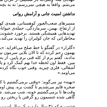
می‌شم. واقعاً به هیچی نمی‌رسم؛ نه به بچه‌
نداشتن امنیت جانی و آرامش روانی
مسیرهای صعب‌العبور کوهستانی، همه‌‌ی کول
از ارتفاع، بهمن، سرمازدگی، حمله‌ی حیوانا
تهدیدهایی همیشگی هستند. برخورد خشونت‌آم
مخاطراتی که جان کولبران را تهدید می‌کند، 
«گلزار» در گفتگو با خط صلح می‌افزاید: «
بهمون رحم کرده که تا الان بلایی سرمون نیوم
ندادند، گفتم برم از کله قنی برم پایین. از ی
مین. فقط اون لحظه خدا بهم کمک کرد و پام
آشغالی، فلزی‌ چیزیه. وقتی خوب نگاه کردم 
می‌اومد.»
«بهیه» نیز می‌گوید: «وقتی برمی‌گشتیم ب
صخره قایم می‌شدیم تا گشت بره. پیش اوم
وقت‌ها تا برمی‌گشتیم خونه، شب می‌شد. ش
گاهی شده جنسمون رو گرفتن یا ریختن رو 
«شهین» که ۳۱ سال دارد و یک س