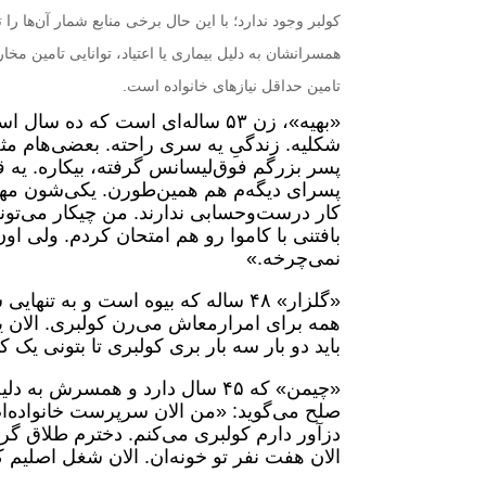
کولبر وجود ندارد؛ با این حال برخی منابع شمار آن‌ها را 
همسرانشان به دلیل بیماری یا اعتیاد، توانایی تامین مخ
تامین حداقل نیازهای خانواده است.
«بهیه»، زن ۵۳ ساله‌ای است که ده
شکلیه. زندگیِ یه سری راحته. بعضی‌هام مثل
پسر بزرگم فوق‌لیسانس گرفته، بیکاره. یه 
پسرای دیگه‌م هم همین‌طورن. یکی‌شون مه
کار درست‌وحسابی ندارند. من چیکار می‌تونم
بافتنی با کاموا رو هم امتحان کردم. ولی او
نمی‌چرخه.»
«گلزار» ۴۸‌ ساله که بیوه است و به
همه برای امرارمعاش می‌رن کولبری. الان ی
باید دو بار سه بار بری کولبری تا بتونی یک 
«چیمن» که ۴۵ سال دارد و همسرش
صلح می‌گوید: «من الان سرپرست خانواده‌ام.
دزآور دارم کولبری می‌کنم. دخترم طلاق گ
الان هفت نفر تو خونه‌ان. الان شغل اصلیم ک