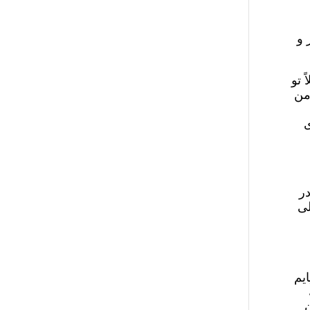
 و
 تو
من
ی
در
لی
یم
ن