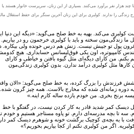
تا چند هزار نفر برآورد می‌کنند. بسیاری از این زنان، سرپرست خانوار هستند یا
ارج زندگی را ندارند. کولبری برای این زنان آخرین سنگر برای حفظ استقلال مال
 سال است کولبری می‌کند. بهیه به خط صلح می‌گوید: «دیگه این دنیا ای
 ما زندگی‌مون سخته و باید با کولبری خرجمون رو در بیاریم.
قرون پول تو جیبش نیست. زنش هم درس خونده ولی بیکاره. دو
ندس کامپیوتره، اون یکی فوق‌لیسانس حسابداری. هیچ کدوم
 بکنم. من کارای دیگه‌ای مثل گیوه بافتن و خیاطی و کارای
ن کارها مثل کولبری درآمد ندارن. بدون کولبری زندگی‌مون
 تنهایی شش فرزندش را بزرگ کرده، به خط صلح می‌گوید: «الان واقعا
ه دوره زمانه‌ای شده که مخارج بالاست. همه چیز گرون شده. 
کیسه برنج بخری. من خودم یازده ساله کارم اینه.»
 به دلیل دیسک کمر شدید قادر به کار کردن نیست، در گفتگو با خط
 سه تا بچه مدرسه‌ای دارم. تو پاوه مستاجر هستیم و خودم تو
رفت با یه بچه‌ی کوچیک برگشت خونه و شوهرم دیسک کمر دار
ولبریه. اگر من کولبری نکنم از کجا بیاریم بخوریم؟»