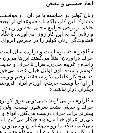
ابعاد جنسیتی و تبعیض
زنان کولبر در مقایسه با مردان، در موقعیت ب
مشترک این کار، بلکه با مجموعه‌ای از تبعیض
حاکم بر برخی جوامع محلی، حضور زن در 
و زنانی که به این کار روی می‌آورند، با نگاه
قضاوت‌گر، زنان کولبر را در معرض انزوای 
«گلچین» که بیوه است و دوازده سال است 
حرف درآوردن. مثلاً می‌گفتند این‌ها می‌رن عر
راننده‌ی غریبه می‌رن. هزار تا حرف و حد
گوشم رسیده. اون اوایل خیلی غصه می‌خوردم
که هیچ کار غلطی نکردم، فقط رفتم و وسیله‌
از اون‌جا وسیله خریدم، آوردم ایران فروختم
دیگران دراز نباشه.»
«گلزار» نیز می‌گوید: «می‌دونی فرق کولبر
حرف و حدیثی پشت سرشون نیست، ولی زن‌ه
بیش‌تر برات حرف درست می‌کنن. انواع و اق
می‌رن عراق خدا می‌دونه چیکار می‌کنن. البته
می‌کنیم، دیگه ما رو می‌شناسن و می‌دونن 
این کار رو شروع کردن این مسئله هنوزم 