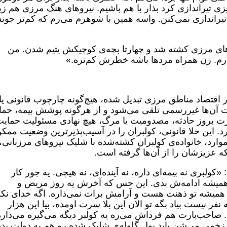
ی تیراندازی کرد بذار با هم باشیم. نیروهای هنگ مرزی هم زیا
ا تیراندازی نمی‌کنن. واسه همین با شوهرم می‌رم که کم‌تر جو
های مرزی کشته شد و چهارتا بچه‌ی کوچیکش یتیم شدن. من
‌رم. زن همراه مردها باشه خطرش کم‌تره.»
در اقتصاد مناطق مرزی تبدیل شده، هیچ‌گونه چارچوب قانونی یا
لیت آن‌ها غیررسمی تلقی می‌شود و از هرگونه پوشش بیمه، حم
رت بروز حادثه، مصدومیت یا مرگ، هیچ نهادی مسئولیت حمایت
یرد. این خلا قانونی، کولبران را در آسیب‌پذیرترین وضعیت ممک
موارد، خانواده‌ی کولبران کشته‌شده با شلیک نیروهای مرزبانی،
که عزیزشان را از آن‌ها گرفته است.
ولبری نه بیمه‌ای داره، نه آینده‌ای، نه هیچی. یه جور کار
ای همیشه ادامه‌ش بدی. این حس که آخرش یه روز مریض و
ری همیشه تو ذهنت هست و آرامش برات نمی‌ذاره. اگه خدای نک
فر نیست بیاد بگه تو الان این بلا سرت اومده، بیا این هزار
. صاحب‌بارت هم فرداش می‌ره یه کولبر دیگه می‌گیره می‌ذاره
یا زخمی‌ می‌شن باید پول گلوله‌ی شلیک شده رو هم به دولت بد