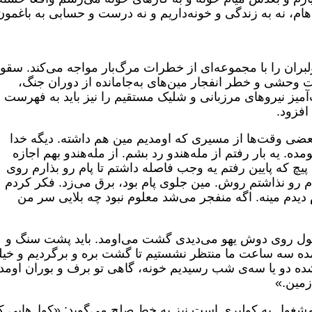
هام، نه به زندگی و خونه‌داریم و نه درست و حسابی به باغمون
بران را با مجموعه‌ای از خطرات مرگ‌بار مواجه می‌کند. سق
ت وحشی و خطر انفجار مین‌های به‌جامانده از دوران جنگ،
یز نیروهای مرزبانی و شلیک مستقیم را نیز باید به فهرست
افزود.
بعضی وقت‌ها از مسیری که اومدیم مین هم داشته. دیگه خدا
ده. یه بار رفتم از مله‌هندو رد بشم. از مله‌هندو بهم اجازه
ه پیچ که پایین رفتم یه وجب فاصله داشتم تا پام رو بذارم روی
 رو نذاشتم روش. مین جلوی پام بود، برق می‌زد. فکر کردم
دیدم مینه. اگه منفجر می‌شد معلوم نبود چه بلایی سر من
ا کول روی دوش یهو می‌دیدی گشت می‌اومد. باید پشت سنگ و
ده سه ساعت ما منتظر نشستیم تا گشت بره و برگردیم و خی
ده دو یا سه‌ی شب رسیدیم خونه، گاهی تو برف و بوران اومدی
زمین.»
ال است مشغول به کولبری‌ است نیز به خط صلح می‌گوید: «کول‌هایی ک