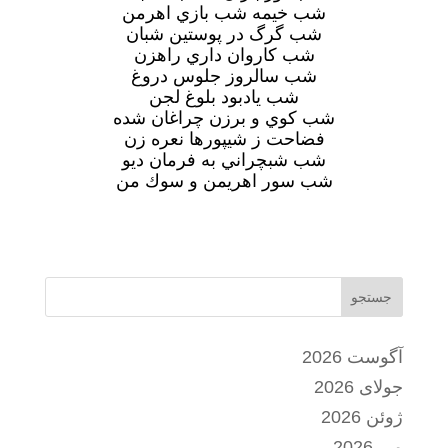
شب خيمه شب بازي اهرمن
شب گرگ در پوستين شبان
شب كاروان داري راهزن
شب سالروز جلوس دروغ
شب يادبود بلوغ لجن
شب كوي و برزن چراغان شده
فضاحت ز شيپورها نعره زن
شب شبچراني به فرمان ديو
شب سور اهريمن و سوك من
جستجو
آگوست 2026
جولای 2026
ژوئن 2026
می 2026