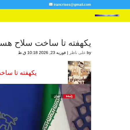
irancrises@gmail.com
یکهفته تا ساخت سلاح هست
by
علی ناظر
|
فوریه 23, 2026 10:18 ق.ظ
یکهفته تا ساخ
نمایشگر
ویدیو